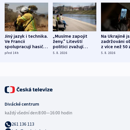
Jiný jazyk i technika.
„Musíme zapojit
Na Ukrajině j
Ve Francii
ženy.“ Litevští
zadržováni o
spolupracují hasiči z
politici zvažují
z více než 50 
různých zemí
dohodu o
Bojovali na s
před 14
h
5. 8. 2026
5. 8. 2026
demografii
Ruska
Divácké centrum
každý všední den:
8:00—16:00 hodin
261 136 113