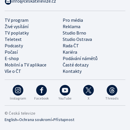
info@ceskatelevize.cz
TV program
Pro média
Živé vysílání
Reklama
TV poplatky
Studio Brno
Teletext
Studio Ostrava
Podcasty
Rada ČT
Počasí
Kariéra
E-shop
Podávání námětů
Mobilní a TV aplikace
Časté dotazy
Vše o ČT
Kontakty
Instagram
Facebook
YouTube
X
Threads
© Česká televize
•
•
English
Ochrana soukromí
Přístupnost