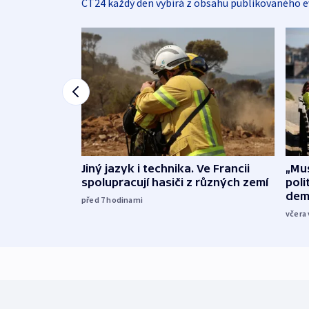
ČT24 každý den vybírá z obsahu publikovaného e
Jiný jazyk i technika. Ve Francii
„Mus
spolupracují hasiči z různých zemí
poli
dem
před 7
hodinami
včera 