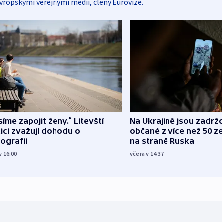
vropskými veřejnými médii, členy Eurovize.
íme zapojit ženy.“ Litevští
Na Ukrajině jsou zadrž
tici zvažují dohodu o
občané z více než 50 ze
ografii
na straně Ruska
v 16:00
včera v 14:37