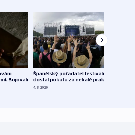
Španělský pořadatel festivalu
ováni
Lesn
dostal pokutu za nekalé praktiky
mí. Bojovali
dopa
zdrav
4. 8. 2026
4. 8. 20