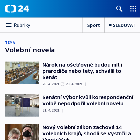
Sport
SLEDOVAT
Rubriky
TÉMA
Volební novela
Nárok na ošetřovné budou mít i
prarodiče nebo tety, schválil to
Senát
28. 4. 2021
28. 4. 2021
|
Senátní výbor kvůli korespondenční
volbě nepodpořil volební novelu
21. 4. 2021
|
Nový volební zákon zachová 14
volebních krajů, shodli se Vystrčil a
Vondráček