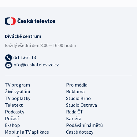
Divácké centrum
každý všední den:
8:00—16:00 hodin
261 136 113
info@ceskatelevize.cz
TV program
Pro média
Živé vysílání
Reklama
TV poplatky
Studio Brno
Teletext
Studio Ostrava
Podcasty
Rada ČT
Počasí
Kariéra
E-shop
Podávání námětů
Mobilní a TV aplikace
Časté dotazy