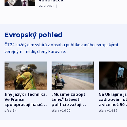
25. 2. 2021
|
Evropský pohled
ČT24 každý den vybírá z obsahu publikovaného evropskými
veřejnými médii, členy Eurovize.
Jiný jazyk i technika.
„Musíme zapojit
Na Ukrajině j
Ve Francii
ženy.“ Litevští
zadržováni o
spolupracují hasiči z
politici zvažují
z více než 50 
různých zemí
dohodu o
Bojovali na s
před 7
h
včera v 16:00
včera v 14:37
demografii
Ruska