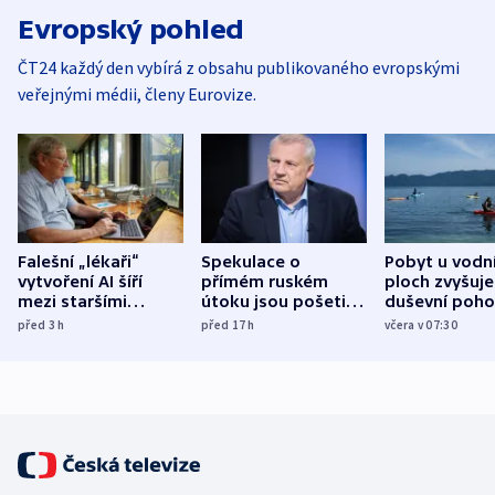
Evropský pohled
ČT24 každý den vybírá z obsahu publikovaného evropskými
veřejnými médii, členy Eurovize.
Falešní „lékaři“
Spekulace o
Pobyt u vodn
vytvoření AI šíří
přímém ruském
ploch zvyšuje
mezi staršími
útoku jsou pošetilé,
duševní poho
Poláky nebezpečné
míní estonský
ukázala
před 3
h
před 17
h
včera v 07:30
zdravotní rady
bezpečnostní
mezinárodní 
expert