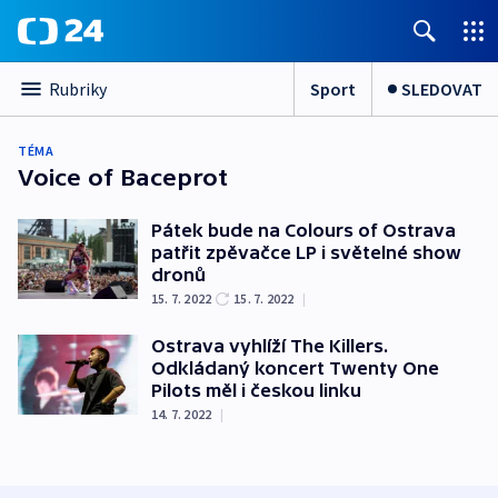
Sport
SLEDOVAT
Rubriky
TÉMA
Voice of Baceprot
Pátek bude na Colours of Ostrava
patřit zpěvačce LP i světelné show
dronů
15. 7. 2022
15. 7. 2022
|
Ostrava vyhlíží The Killers.
Odkládaný koncert Twenty One
Pilots měl i českou linku
14. 7. 2022
|