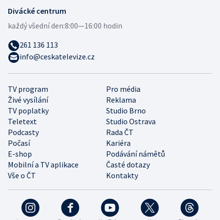
Divácké centrum
každý všední den:
8:00—16:00 hodin
261 136 113
info@ceskatelevize.cz
TV program
Pro média
Živé vysílání
Reklama
TV poplatky
Studio Brno
Teletext
Studio Ostrava
Podcasty
Rada ČT
Počasí
Kariéra
E-shop
Podávání námětů
Mobilní a TV aplikace
Časté dotazy
Vše o ČT
Kontakty