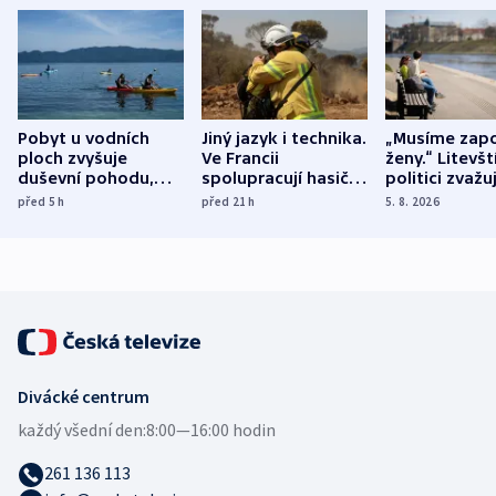
Pobyt u vodních
Jiný jazyk i technika.
„Musíme zapo
ploch zvyšuje
Ve Francii
ženy.“ Litevšt
duševní pohodu,
spolupracují hasiči z
politici zvažuj
ukázala
různých zemí
dohodu o
před 5
h
před 21
h
5. 8. 2026
mezinárodní studie
demografii
Divácké centrum
každý všední den:
8:00—16:00 hodin
261 136 113