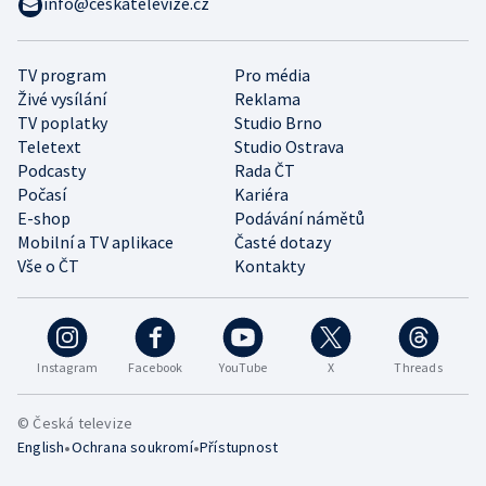
info@ceskatelevize.cz
TV program
Pro média
Živé vysílání
Reklama
TV poplatky
Studio Brno
Teletext
Studio Ostrava
Podcasty
Rada ČT
Počasí
Kariéra
E-shop
Podávání námětů
Mobilní a TV aplikace
Časté dotazy
Vše o ČT
Kontakty
Instagram
Facebook
YouTube
X
Threads
© Česká televize
•
•
English
Ochrana soukromí
Přístupnost