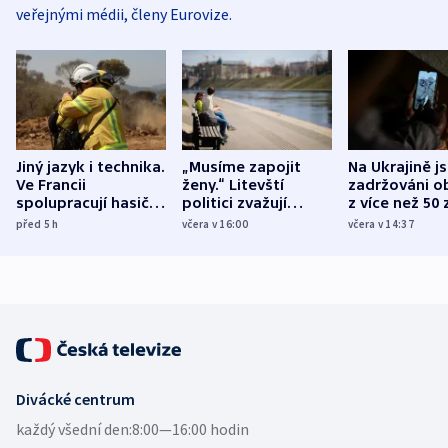
veřejnými médii, členy Eurovize.
Jiný jazyk i technika.
„Musíme zapojit
Na Ukrajině j
Ve Francii
ženy.“ Litevští
zadržováni o
spolupracují hasiči z
politici zvažují
z více než 50 
různých zemí
dohodu o
Bojovali na s
před 5
h
včera v 16:00
včera v 14:37
demografii
Ruska
Divácké centrum
každý všední den:
8:00—16:00 hodin