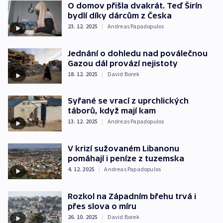
O domov přišla dvakrát. Teď Širín
bydlí díky dárcům z Česka
23. 12. 2025
|
Andreas Papadopulos
Jednání o dohledu nad poválečnou
Gazou dál provází nejistoty
18. 12. 2025
|
David Borek
Syřané se vrací z uprchlických
táborů, když mají kam
13. 12. 2025
|
Andreas Papadopulos
V krizí sužovaném Libanonu
pomáhají i peníze z tuzemska
4. 12. 2025
|
Andreas Papadopulos
Rozkol na Západním břehu trvá i
přes slova o míru
26. 10. 2025
|
David Borek