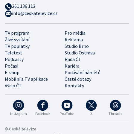
261 136 113
info@ceskatelevize.cz
TV program
Pro média
Živé vysílání
Reklama
TV poplatky
Studio Brno
Teletext
Studio Ostrava
Podcasty
Rada ČT
Počasí
Kariéra
E-shop
Podávání námětů
Mobilní a TV aplikace
Časté dotazy
Vše o ČT
Kontakty
Instagram
Facebook
YouTube
X
Threads
© Česká televize