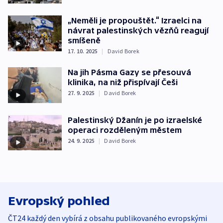
„Neměli je propouštět.“ Izraelci na
návrat palestinských vězňů reagují
smíšeně
17. 10. 2025
|
David Borek
Na jih Pásma Gazy se přesouvá
klinika, na niž přispívají Češi
27. 9. 2025
|
David Borek
Palestinský Džanín je po izraelské
operaci rozděleným městem
24. 9. 2025
|
David Borek
Evropský pohled
ČT24 každý den vybírá z obsahu publikovaného evropskými