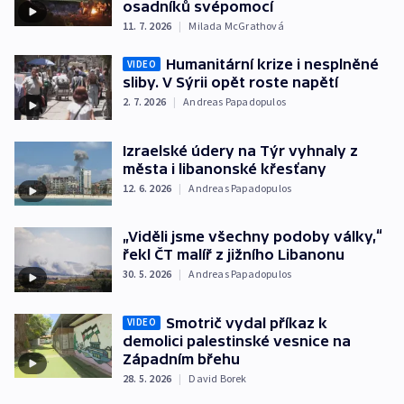
osadníků svépomocí
11. 7. 2026
|
Milada McGrathová
Humanitární krize i nesplněné
VIDEO
sliby. V Sýrii opět roste napětí
2. 7. 2026
|
Andreas Papadopulos
Izraelské údery na Týr vyhnaly z
města i libanonské křesťany
12. 6. 2026
|
Andreas Papadopulos
„Viděli jsme všechny podoby války,“
řekl ČT malíř z jižního Libanonu
30. 5. 2026
|
Andreas Papadopulos
Smotrič vydal příkaz k
VIDEO
demolici palestinské vesnice na
Západním břehu
28. 5. 2026
|
David Borek