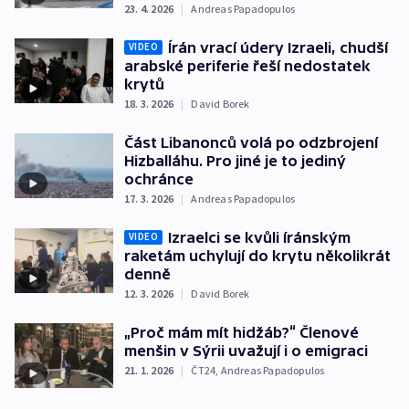
23. 4. 2026
|
Andreas Papadopulos
Írán vrací údery Izraeli, chudší
VIDEO
arabské periferie řeší nedostatek
krytů
18. 3. 2026
|
David Borek
Část Libanonců volá po odzbrojení
Hizballáhu. Pro jiné je to jediný
ochránce
17. 3. 2026
|
Andreas Papadopulos
Izraelci se kvůli íránským
VIDEO
raketám uchylují do krytu několikrát
denně
12. 3. 2026
|
David Borek
„Proč mám mít hidžáb?“ Členové
menšin v Sýrii uvažují i o emigraci
21. 1. 2026
|
ČT24
,
Andreas Papadopulos