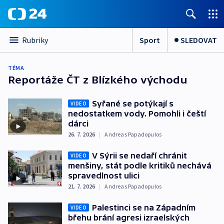
Sport
SLEDOVAT
Rubriky
TÉMA
Reportáže ČT z Blízkého východu
Syřané se potýkají s
VIDEO
nedostatkem vody. Pomohli i čeští
dárci
26. 7. 2026
|
Andreas Papadopulos
V Sýrii se nedaří chránit
VIDEO
menšiny, stát podle kritiků nechává
spravedlnost ulici
21. 7. 2026
|
Andreas Papadopulos
Palestinci se na Západním
VIDEO
břehu brání agresi izraelských