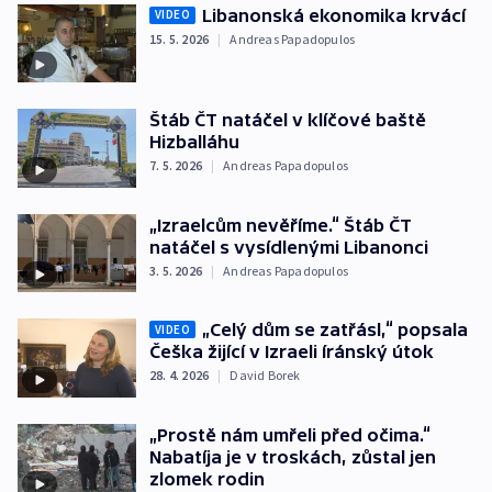
Libanonská ekonomika krvácí
VIDEO
15. 5. 2026
|
Andreas Papadopulos
Štáb ČT natáčel v klíčové baště
Hizballáhu
7. 5. 2026
|
Andreas Papadopulos
„Izraelcům nevěříme.“ Štáb ČT
natáčel s vysídlenými Libanonci
3. 5. 2026
|
Andreas Papadopulos
„Celý dům se zatřásl,“ popsala
VIDEO
Češka žijící v Izraeli íránský útok
28. 4. 2026
|
David Borek
„Prostě nám umřeli před očima.“
Nabatíja je v troskách, zůstal jen
zlomek rodin