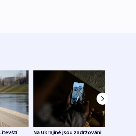
Litevští
Na Ukrajině jsou zadržováni
Španě