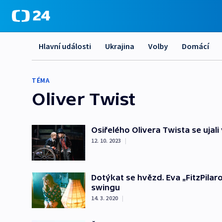
Hlavní události
Ukrajina
Volby
Domácí
TÉMA
Oliver Twist
Osiřelého Olivera Twista se ujal
12. 10. 2023
|
Dotýkat se hvězd. Eva „FitzPilar
swingu
14. 3. 2020
|