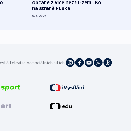
 o
občané z více než 50 zemí. Bojovali
dosta
na straně Ruska
4. 8. 20
5. 8. 2026
eská televize na sociálních sítích: