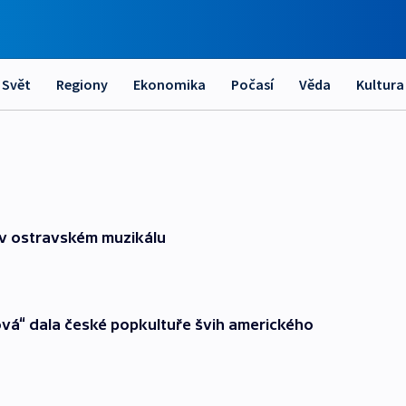
Svět
Regiony
Ekonomika
Počasí
Věda
Kultura
i v ostravském muzikálu
ová“ dala české popkultuře švih amerického