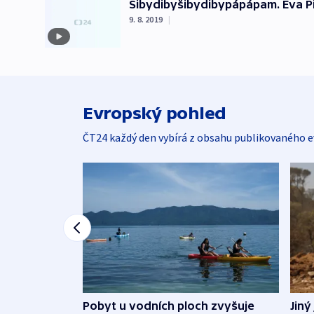
Šibydibyšibydibypápápam. Eva Pi
9. 8. 2019
|
Evropský pohled
ČT24 každý den vybírá z obsahu publikovaného e
Jiný
Pobyt u vodních ploch zvyšuje