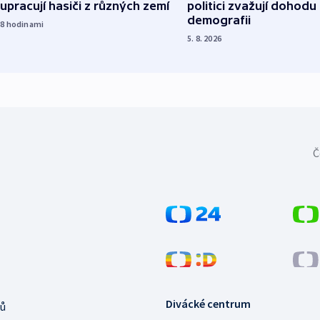
upracují hasiči z různých zemí
politici zvažují dohodu
demografii
18
hodinami
5. 8. 2026
Č
Divácké centrum
ů