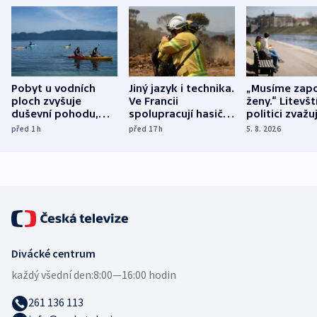
Pobyt u vodních
Jiný jazyk i technika.
„Musíme zapo
ploch zvyšuje
Ve Francii
ženy.“ Litevšt
duševní pohodu,
spolupracují hasiči z
politici zvažuj
ukázala
různých zemí
dohodu o
před 1
h
před 17
h
5. 8. 2026
mezinárodní studie
demografii
Divácké centrum
každý všední den:
8:00—16:00 hodin
261 136 113