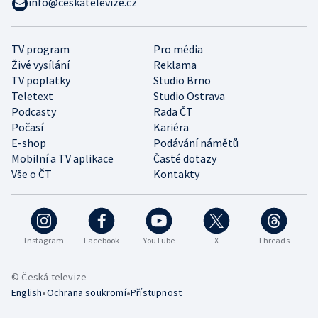
info@ceskatelevize.cz
TV program
Pro média
Živé vysílání
Reklama
TV poplatky
Studio Brno
Teletext
Studio Ostrava
Podcasty
Rada ČT
Počasí
Kariéra
E-shop
Podávání námětů
Mobilní a TV aplikace
Časté dotazy
Vše o ČT
Kontakty
Instagram
Facebook
YouTube
X
Threads
© Česká televize
•
•
English
Ochrana soukromí
Přístupnost