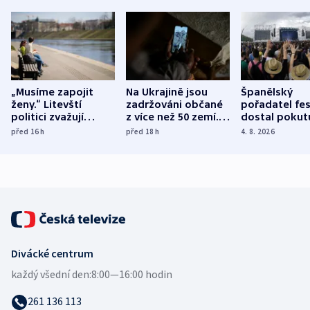
„Musíme zapojit
Na Ukrajině jsou
Španělský
ženy.“ Litevští
zadržováni občané
pořadatel fes
politici zvažují
z více než 50 zemí.
dostal pokut
dohodu o
Bojovali na straně
nekalé prakti
před 16
h
před 18
h
4. 8. 2026
demografii
Ruska
Divácké centrum
každý všední den:
8:00—16:00 hodin
261 136 113