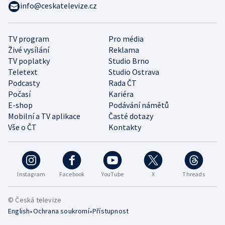
info@ceskatelevize.cz
TV program
Pro média
Živé vysílání
Reklama
TV poplatky
Studio Brno
Teletext
Studio Ostrava
Podcasty
Rada ČT
Počasí
Kariéra
E-shop
Podávání námětů
Mobilní a TV aplikace
Časté dotazy
Vše o ČT
Kontakty
Instagram
Facebook
YouTube
X
Threads
© Česká televize
•
•
English
Ochrana soukromí
Přístupnost