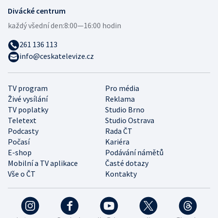
Divácké centrum
každý všední den:
8:00—16:00 hodin
261 136 113
info@ceskatelevize.cz
TV program
Pro média
Živé vysílání
Reklama
TV poplatky
Studio Brno
Teletext
Studio Ostrava
Podcasty
Rada ČT
Počasí
Kariéra
E-shop
Podávání námětů
Mobilní a TV aplikace
Časté dotazy
Vše o ČT
Kontakty