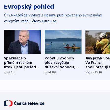
Evropský pohled
ČT24 každý den vybírá z obsahu publikovaného evropskými
veřejnými médii, členy Eurovize.
Spekulace o
Pobyt u vodních
Jiný jazyk i t
přímém ruském
ploch zvyšuje
Ve Francii
útoku jsou pošetilé,
duševní pohodu,
spolupracují h
míní estonský
ukázala
různých zemí
před 6
h
před 16
h
včera v 15:30
bezpečnostní
mezinárodní studie
expert