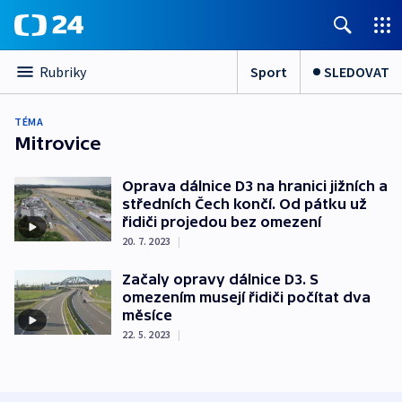
Sport
SLEDOVAT
Rubriky
TÉMA
Mitrovice
Oprava dálnice D3 na hranici jižních a
středních Čech končí. Od pátku už
řidiči projedou bez omezení
20. 7. 2023
|
Začaly opravy dálnice D3. S
omezením musejí řidiči počítat dva
měsíce
22. 5. 2023
|