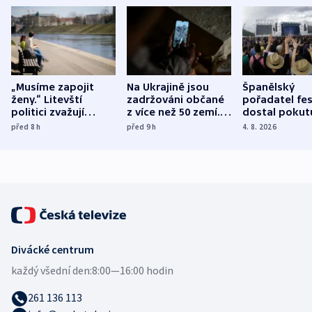
„Musíme zapojit
Na Ukrajině jsou
Španělský
ženy.“ Litevští
zadržováni občané
pořadatel fes
politici zvažují
z více než 50 zemí.
dostal pokut
dohodu o
Bojovali na straně
nekalé prakti
před 8
h
před 9
h
4. 8. 2026
demografii
Ruska
Divácké centrum
každý všední den:
8:00—16:00 hodin
261 136 113