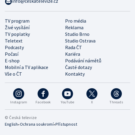
info@ceskatelevize.cz
TV program
Pro média
Živé vysílání
Reklama
TV poplatky
Studio Brno
Teletext
Studio Ostrava
Podcasty
Rada ČT
Počasí
Kariéra
E-shop
Podávání námětů
Mobilní a TV aplikace
Časté dotazy
Vše o ČT
Kontakty
Instagram
Facebook
YouTube
X
Threads
© Česká televize
•
•
English
Ochrana soukromí
Přístupnost