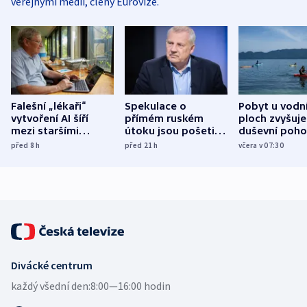
veřejnými médii, členy Eurovize.
Falešní „lékaři“
Spekulace o
Pobyt u vodn
vytvoření AI šíří
přímém ruském
ploch zvyšuje
mezi staršími
útoku jsou pošetilé,
duševní poho
Poláky nebezpečné
míní estonský
ukázala
před 8
h
před 21
h
včera v 07:30
zdravotní rady
bezpečnostní
mezinárodní 
expert
Divácké centrum
každý všední den:
8:00—16:00 hodin