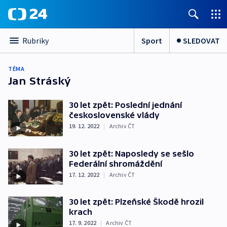
Sport
SLEDOVAT
Rubriky
TÉMA
Jan Stráský
30 let zpět: Poslední jednání
československé vlády
19. 12. 2022
|
Archiv ČT
30 let zpět: Naposledy se sešlo
Federální shromáždění
17. 12. 2022
|
Archiv ČT
30 let zpět: Plzeňské Škodě hrozil
krach
17. 9. 2022
|
Archiv ČT