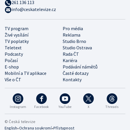
261 136 113
info@ceskatelevize.cz
TV program
Pro média
Živé vysílání
Reklama
TV poplatky
Studio Brno
Teletext
Studio Ostrava
Podcasty
Rada ČT
Počasí
Kariéra
E-shop
Podávání námětů
Mobilní a TV aplikace
Časté dotazy
Vše o ČT
Kontakty
Instagram
Facebook
YouTube
X
Threads
© Česká televize
•
•
English
Ochrana soukromí
Přístupnost