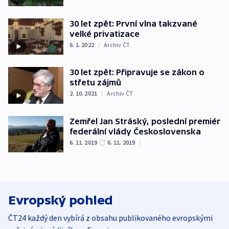
30 let zpět: První vlna takzvané
velké privatizace
6. 1. 2022
|
Archiv ČT
30 let zpět: Připravuje se zákon o
střetu zájmů
2. 10. 2021
|
Archiv ČT
Zemřel Jan Stráský, poslední premiér
federální vlády Československa
6. 11. 2019
6. 11. 2019
|
Evropský pohled
ČT24 každý den vybírá z obsahu publikovaného evropskými