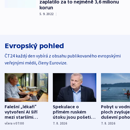
zaplatilo za to nejméně 3,6 milionu
korun
5. 9. 2022
|
Evropský pohled
ČT24 každý den vybírá z obsahu publikovaného evropskými
veřejnými médii, členy Eurovize.
Falešní „lékaři“
Spekulace o
Pobyt u vodn
vytvoření AI šíří
přímém ruském
ploch zvyšuje
mezi staršími
útoku jsou pošetilé,
duševní poho
Poláky nebezpečné
míní estonský
ukázala
včera v 07:00
7. 8. 2026
7. 8. 2026
zdravotní rady
bezpečnostní
mezinárodní 