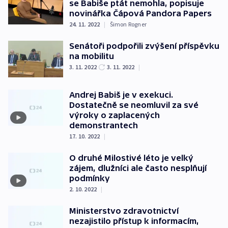
se Babiše ptát nemohla, popisuje
novinářka Čápová Pandora Papers
24. 11. 2022
|
Šimon Rogner
Senátoři podpořili zvýšení příspěvku
na mobilitu
3. 11. 2022
3. 11. 2022
|
Andrej Babiš je v exekuci.
Dostatečně se neomluvil za své
výroky o zaplacených
demonstrantech
17. 10. 2022
|
O druhé Milostivé léto je velký
zájem, dlužníci ale často nesplňují
podmínky
2. 10. 2022
|
Ministerstvo zdravotnictví
nezajistilo přístup k informacím,