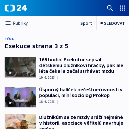
Sport
SLEDOVAT
Rubriky
TÉMA
Exekuce
strana 3 z 5
168 hodin: Exekutor sepsal
dětskému dlužníkovi hračky, pak ale
léta čekal a začal strhávat mzdu
19. 6. 2023
|
Úsporný balíček neřeší nerovnosti v
populaci, míní sociolog Prokop
18. 6. 2023
|
Dlužníkům se ze mzdy sráží nejméně
v historii, asociace věřitelů navrhuje
změny