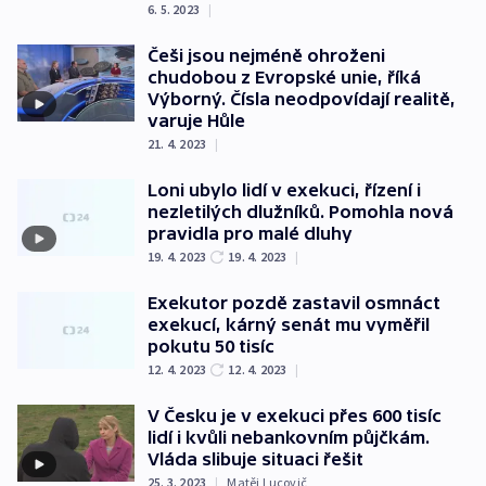
6. 5. 2023
|
Češi jsou nejméně ohroženi
chudobou z Evropské unie, říká
Výborný. Čísla neodpovídají realitě,
varuje Hůle
21. 4. 2023
|
Loni ubylo lidí v exekuci, řízení i
nezletilých dlužníků. Pomohla nová
pravidla pro malé dluhy
19. 4. 2023
19. 4. 2023
|
Exekutor pozdě zastavil osmnáct
exekucí, kárný senát mu vyměřil
pokutu 50 tisíc
12. 4. 2023
12. 4. 2023
|
V Česku je v exekuci přes 600 tisíc
lidí i kvůli nebankovním půjčkám.
Vláda slibuje situaci řešit
25. 3. 2023
|
Matěj Lucovič