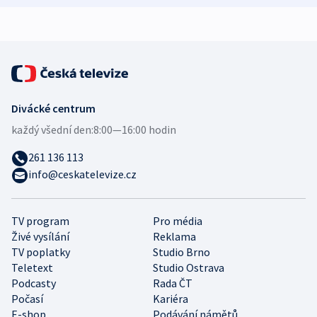
expert
Divácké centrum
každý všední den:
8:00—16:00 hodin
261 136 113
info@ceskatelevize.cz
TV program
Pro média
Živé vysílání
Reklama
TV poplatky
Studio Brno
Teletext
Studio Ostrava
Podcasty
Rada ČT
Počasí
Kariéra
E-shop
Podávání námětů