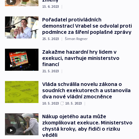
15. 6. 2023
|
Pořadatel protivládních
demonstrací Vrabel se odvolal proti
podmínce za šíření poplašné zprávy
25. 5. 2023
|
Šimon Rogner
Zakažme hazardní hry lidem v
exekuci, navrhuje ministerstvo
financí
21. 5. 2023
|
Vláda schválila novelu zákona o
soudních exekutorech a ustanovila
dva nové vládní zmocněnce
10. 5. 2023
10. 5. 2023
|
Nákup ojetého auta může
zkomplikovat exekuce. Ministerstvo
chystá kroky, aby řidiči o riziku
věděli