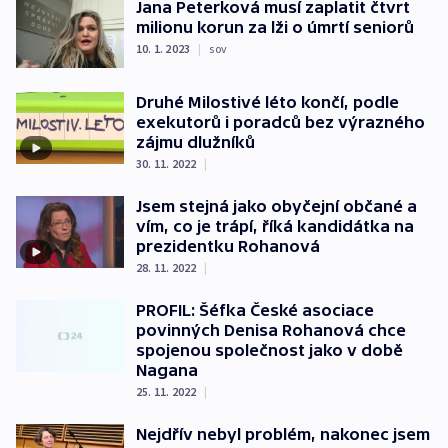
Jana Peterková musí zaplatit čtvrt
milionu korun za lži o úmrtí seniorů
10. 1. 2023
|
sov
Druhé Milostivé léto končí, podle
exekutorů i poradců bez výrazného
zájmu dlužníků
30. 11. 2022
|
Jsem stejná jako obyčejní občané a
vím, co je trápí, říká kandidátka na
prezidentku Rohanová
28. 11. 2022
|
PROFIL: Šéfka České asociace
povinných Denisa Rohanová chce
spojenou společnost jako v době
Nagana
25. 11. 2022
|
Nejdřív nebyl problém, nakonec jsem