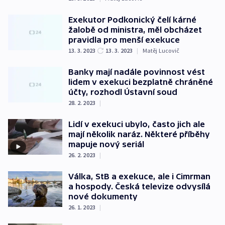
Exekutor Podkonický čelí kárné
žalobě od ministra, měl obcházet
pravidla pro menší exekuce
13. 3. 2023
13. 3. 2023
|
Matěj Lucovič
Banky mají nadále povinnost vést
lidem v exekuci bezplatně chráněné
účty, rozhodl Ústavní soud
28. 2. 2023
|
Lidí v exekuci ubylo, často jich ale
mají několik naráz. Některé příběhy
mapuje nový seriál
26. 2. 2023
|
Válka, StB a exekuce, ale i Cimrman
a hospody. Česká televize odvysílá
nové dokumenty
26. 1. 2023
|