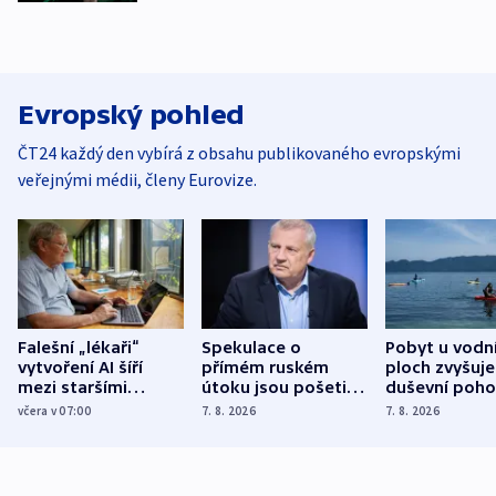
Evropský pohled
ČT24 každý den vybírá z obsahu publikovaného evropskými
veřejnými médii, členy Eurovize.
Falešní „lékaři“
Spekulace o
Pobyt u vodn
vytvoření AI šíří
přímém ruském
ploch zvyšuje
mezi staršími
útoku jsou pošetilé,
duševní poho
Poláky nebezpečné
míní estonský
ukázala
včera v 07:00
7. 8. 2026
7. 8. 2026
zdravotní rady
bezpečnostní
mezinárodní 
expert