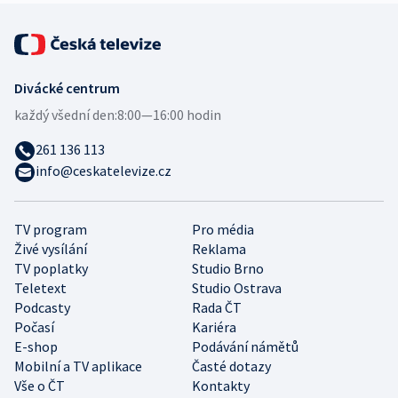
Divácké centrum
každý všední den:
8:00—16:00 hodin
261 136 113
info@ceskatelevize.cz
TV program
Pro média
Živé vysílání
Reklama
TV poplatky
Studio Brno
Teletext
Studio Ostrava
Podcasty
Rada ČT
Počasí
Kariéra
E-shop
Podávání námětů
Mobilní a TV aplikace
Časté dotazy
Vše o ČT
Kontakty