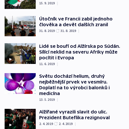
15. 9. 2019
|
Útočník ve Francii zabil jednoho
člověka a devět dalších zranil
31. 8. 2019
31. 8. 2019
|
Lidé se bouří od Alžírska po Súdán.
Sílící neklid na severu Afriky může
pocítit i Evropa
11. 6. 2019
|
Světu dochází helium, druhý
nejběžnější prvek ve vesmíru.
Doplatí na to výrobci balonků i
medicína
13. 5. 2019
|
Alžířané vyrazili slavit do ulic.
Prezident Buteflika rezignoval
2. 4. 2019
2. 4. 2019
|