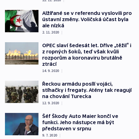
Alžířané se v referendu vyslovili pro
ústavní změny. Voličská účast byla
ale nízká
2. 11. 2020
|
OPEC slaví šedesát let. Dříve „těžil“ i
z ropných šoků, teď však kvůli
rozporům a koronaviru brutálně
ztrácí
14. 9. 2020
|
Řeckou armádu posílí vojáci,
stíhačky i fregaty. Atény tak reagují
na chování Turecka
12. 9. 2020
|
Šéf Škody Auto Maier končí ve
funkci. Jeho nástupce má být
představen v srpnu
9. 7. 2020
|