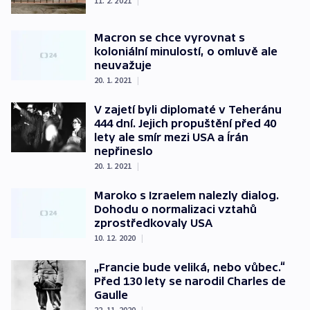
11. 2. 2021
|
Macron se chce vyrovnat s
koloniální minulostí, o omluvě ale
neuvažuje
20. 1. 2021
|
V zajetí byli diplomaté v Teheránu
444 dní. Jejich propuštění před 40
lety ale smír mezi USA a Írán
nepřineslo
20. 1. 2021
|
Maroko s Izraelem nalezly dialog.
Dohodu o normalizaci vztahů
zprostředkovaly USA
10. 12. 2020
|
„Francie bude veliká, nebo vůbec.“
Před 130 lety se narodil Charles de
Gaulle
22. 11. 2020
|