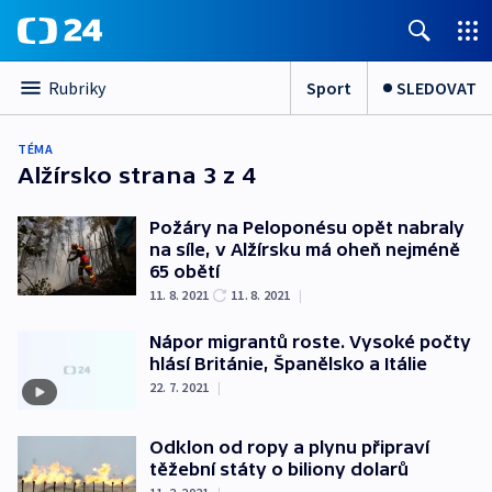
Sport
SLEDOVAT
Rubriky
TÉMA
Alžírsko
strana 3 z 4
Požáry na Peloponésu opět nabraly
na síle, v Alžírsku má oheň nejméně
65 obětí
11. 8. 2021
11. 8. 2021
|
Nápor migrantů roste. Vysoké počty
hlásí Británie, Španělsko a Itálie
22. 7. 2021
|
Odklon od ropy a plynu připraví
těžební státy o biliony dolarů