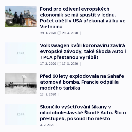
Fond pro oživení evropských
ekonomik se má spustit v lednu.
Počet obětí v USA překonal válku ve
Vietnamu
29. 4. 2020
29. 4. 2020
|
Volkswagen kvůli koronaviru zavírá
evropské závody, také Škoda Auto i
TPCA přestanou vyrábět
17. 3. 2020
17. 3. 2020
|
Před 60 lety explodovala na Sahaře
atomová bomba. Francie odpálila
modrého tarbíka
13. 2. 2020
|
Skončilo vyšetřování šikany v
mladoboleslavské Škodě Auto. Šlo o
přestupek, posoudí ho město
4. 2. 2020
|