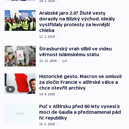
14. 1. 2019
|
Arabské jaro 2.0? Žluté vesty
dorazily na Blízký východ. Ideály
vystřídaly protesty za levnější
chleba
11. 1. 2019
|
Štrasburský vrah slíbil ve videu
věrnost Islámskému státu
22. 12. 2018
|
paf
Historické gesto. Macron se omluvil
za zločin Francie v alžírské válce a
chce otevřít archivy
14. 9. 2018
|
Puč v Alžírsku před 60 lety vynesl k
moci de Gaulla a předznamenal pád
IV. republiky
13. 5. 2018
|