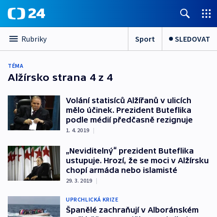
Sport
SLEDOVAT
Rubriky
TÉMA
Alžírsko
strana 4 z 4
Volání statisíců Alžířanů v ulicích
mělo účinek. Prezident Buteflika
podle médií předčasně rezignuje
1. 4. 2019
|
„Neviditelný“ prezident Buteflika
ustupuje. Hrozí, že se moci v Alžírsku
chopí armáda nebo islamisté
29. 3. 2019
|
UPRCHLICKÁ KRIZE
Španělé zachraňují v Alboránském