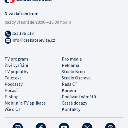
Divácké centrum
každý všední den:
8:00—16:00 hodin
261 136 113
info@ceskatelevize.cz
TV program
Pro média
Živé vysílání
Reklama
TV poplatky
Studio Brno
Teletext
Studio Ostrava
Podcasty
Rada ČT
Počasí
Kariéra
E-shop
Podávání námětů
Mobilní a TV aplikace
Časté dotazy
Vše o ČT
Kontakty