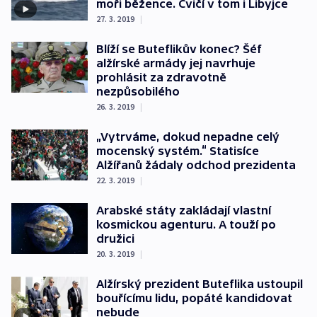
moři běžence. Cvičí v tom i Libyjce
27. 3. 2019
|
Blíží se Buteflikův konec? Šéf
alžírské armády jej navrhuje
prohlásit za zdravotně
nezpůsobilého
26. 3. 2019
|
„Vytrváme, dokud nepadne celý
mocenský systém.“ Statisíce
Alžířanů žádaly odchod prezidenta
22. 3. 2019
|
Arabské státy zakládají vlastní
kosmickou agenturu. A touží po
družici
20. 3. 2019
|
Alžírský prezident Buteflika ustoupil
bouřícímu lidu, popáté kandidovat
nebude