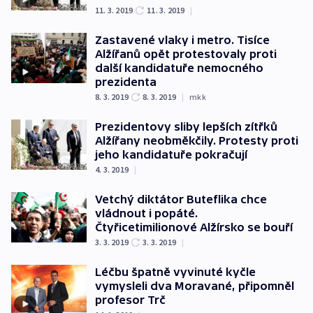
11. 3. 2019
11. 3. 2019
|
Zastavené vlaky i metro. Tisíce
Alžířanů opět protestovaly proti
další kandidatuře nemocného
prezidenta
8. 3. 2019
8. 3. 2019
|
mkk
Prezidentovy sliby lepších zítřků
Alžířany neobměkčily. Protesty proti
jeho kandidatuře pokračují
4. 3. 2019
|
Vetchý diktátor Buteflika chce
vládnout i popáté.
Čtyřicetimilionové Alžírsko se bouří
3. 3. 2019
3. 3. 2019
|
Léčbu špatně vyvinuté kyčle
vymysleli dva Moravané, připomněl
profesor Trč