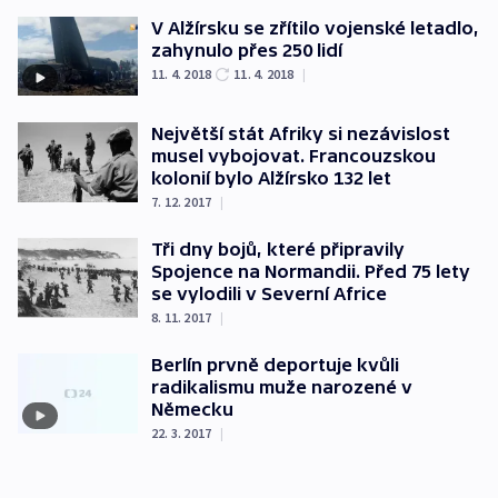
V Alžírsku se zřítilo vojenské letadlo,
zahynulo přes 250 lidí
11. 4. 2018
11. 4. 2018
|
Největší stát Afriky si nezávislost
musel vybojovat. Francouzskou
kolonií bylo Alžírsko 132 let
7. 12. 2017
|
Tři dny bojů, které připravily
Spojence na Normandii. Před 75 lety
se vylodili v Severní Africe
8. 11. 2017
|
Berlín prvně deportuje kvůli
radikalismu muže narozené v
Německu
22. 3. 2017
|