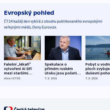
Evropský pohled
ČT24 každý den vybírá z obsahu publikovaného evropskými
veřejnými médii, členy Eurovize.
Falešní „lékaři“
Spekulace o
Pobyt u vodn
vytvoření AI šíří
přímém ruském
ploch zvyšuje
mezi staršími
útoku jsou pošetilé,
duševní poho
Poláky nebezpečné
míní estonský
ukázala
včera v 07:00
7. 8. 2026
7. 8. 2026
zdravotní rady
bezpečnostní
mezinárodní 
expert