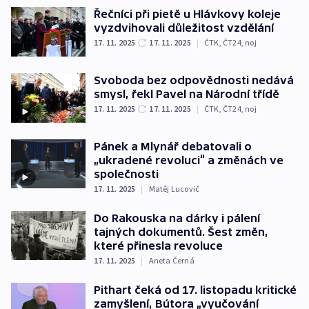
Řečníci při pietě u Hlávkovy koleje
vyzdvihovali důležitost vzdělání
17. 11. 2025
17. 11. 2025
|
ČTK
,
ČT24
,
noj
Svoboda bez odpovědnosti nedává
smysl, řekl Pavel na Národní třídě
17. 11. 2025
17. 11. 2025
|
ČTK
,
ČT24
,
noj
Pánek a Mlynář debatovali o
„ukradené revoluci“ a změnách ve
společnosti
17. 11. 2025
|
Matěj Lucovič
Do Rakouska na dárky i pálení
tajných dokumentů. Šest změn,
které přinesla revoluce
17. 11. 2025
|
Aneta Černá
Pithart čeká od 17. listopadu kritické
zamyšlení, Bútora „vyučování