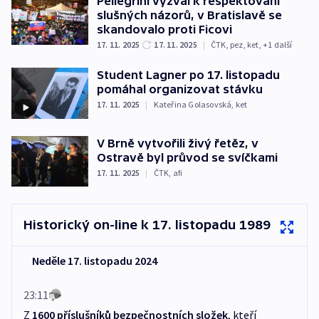
Pellegrini vyzval k respektování
slušných názorů, v Bratislavě se
skandovalo proti Ficovi
17. 11. 2025
17. 11. 2025
|
ČTK
,
pez
,
ket
, +1 další
Student Lagner po 17. listopadu
pomáhal organizovat stávku
17. 11. 2025
|
Kateřina Golasovská
,
ket
V Brně vytvořili živý řetěz, v
Ostravě byl průvod se svíčkami
17. 11. 2025
|
ČTK
,
afi
Historický on-line k 17. listopadu 1989
Neděle 17. listopadu 2024
23:11
Z
1600 příslušníků bezpečnostních složek
, kteří