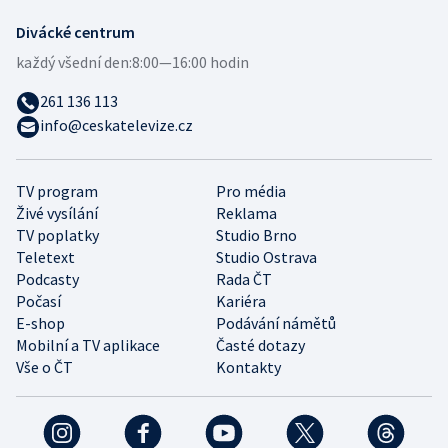
Divácké centrum
každý všední den:
8:00—16:00 hodin
261 136 113
info@ceskatelevize.cz
TV program
Pro média
Živé vysílání
Reklama
TV poplatky
Studio Brno
Teletext
Studio Ostrava
Podcasty
Rada ČT
Počasí
Kariéra
E-shop
Podávání námětů
Mobilní a TV aplikace
Časté dotazy
Vše o ČT
Kontakty