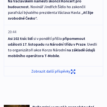
Na Václavském náměstí skončil Koncert pro
budoucnost.
Novinář Jindřich Šídlo ho zakončil
parafrází bývalého prezidenta Václava Havla:
„Ať žije
svobodné Česko“.
20:44
Asi 102 tisíc lidí
si v pondělí přišlo
připomenout
události 17. listopadu
na
Národní třídu v Praze
. Uvedli
to organizátoři akce Korzo Národní
na základě údajů
mobilního operátora T-Mobile.
Zobrazit další příspěvky