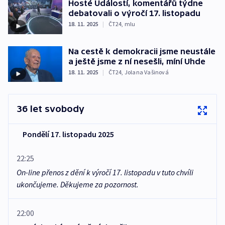
Hosté Událostí, komentářů týdne
debatovali o výročí 17. listopadu
18. 11. 2025
|
ČT24
,
mlu
Na cestě k demokracii jsme neustále
a ještě jsme z ní nesešli, míní Uhde
18. 11. 2025
|
ČT24
,
Jolana Vašinová
36 let svobody
Pondělí 17. listopadu 2025
22:25
On-line přenos z dění k výročí 17. listopadu v tuto chvíli
ukončujeme. Děkujeme za pozornost.
22:00