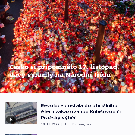
Česko si připomnělo 17. listopad,
davy vyrazily na Národní třídu
Revoluce dostala do oficiálního
éteru zakazovanou Kubišovou či
Pražský výběr
18. 11. 2025
|
Filip Karban
,
jab