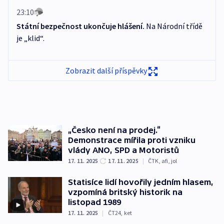
23:10
Státní bezpečnost ukončuje hlášení.
Na Národní třídě
je „klid“.
Zobrazit další příspěvky
„Česko není na prodej.“
Demonstrace mířila proti vzniku
vlády ANO, SPD a Motoristů
17. 11. 2025
17. 11. 2025
|
ČTK
,
afi
,
jol
Statisíce lidí hovořily jedním hlasem,
vzpomíná britský historik na
listopad 1989
17. 11. 2025
|
ČT24
,
ket