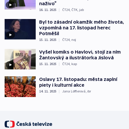
naživo“
16. 11. 2025
|
ČT24
,
ČTK
,
jab
Byl to zásadní okamžik mého života,
vzpomíná na 17. listopad herec
Potměšil
15. 11. 2025
|
ČT24
,
noj
Vyšel komiks o Havlovi, stojí za ním
Žantovský a ilustrátorka Jislová
15. 11. 2025
|
ČT24
,
kap
Oslavy 17. listopadu: města zaplní
piety i kulturní akce
14. 11. 2025
|
Jana Löfflerová
,
ibr