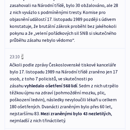
zasahovali na Národní třídě, bylo 30 obžalováno, ale 28
z nich vyvázlo s podmíněnými tresty. Komise pro
objasnění událostí 17. listopadu 1989 později s údivem
konstatuje, že brutální zákrok proběhl bez jakéhokoli
pokynu a že „velení pořádkových sil SNB si skutečného
průběhu zásahu nebylo vědomo“.
23:10
Ačkoli podle zprávy Československé tiskové kanceláře
bylo 17. listopadu 1989 na Národní třídě zraněno jen 17
osob, z toho 7 policistů, ve skutečnosti po
zásahu
vyhledalo ošetření 568 lidí
. Sedm z nich utrpělo
těžkou újmu na zdraví (pohmoždění mozku, plic,
poškození ledvin), následky nevyloučili lékaři u celkem
180 ošetřených. Dvanácti zraněným bylo přes 60 let,
nejstaršímu 83.
Mezi zraněnými bylo 43 nezletilých
,
nejmladší z nich třináctiletý.