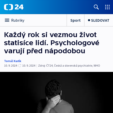
Sport
SLEDOVAT
Rubriky
Každý rok si vezmou život
statisíce lidí. Psychologové
varují před nápodobou
Tomáš Karlík
10. 9. 2024
10. 9. 2024
|
Zdroj:
ČT24
,
Česká a slovenská psychiatrie
,
WHO