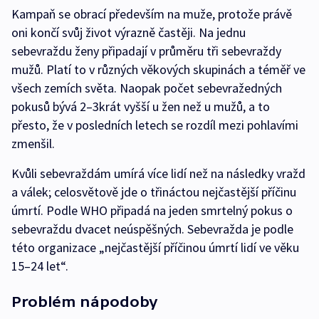
Kampaň se obrací především na muže, protože právě
oni končí svůj život výrazně častěji. Na jednu
sebevraždu ženy připadají v průměru tři sebevraždy
mužů. Platí to v různých věkových skupinách a téměř ve
všech zemích světa. Naopak počet sebevražedných
pokusů bývá 2–3krát vyšší u žen než u mužů, a to
přesto, že v posledních letech se rozdíl mezi pohlavími
zmenšil.
Kvůli sebevraždám umírá více lidí než na následky vražd
a válek; celosvětově jde o třináctou nejčastější příčinu
úmrtí. Podle WHO připadá na jeden smrtelný pokus o
sebevraždu dvacet neúspěšných. Sebevražda je podle
této organizace „nejčastější příčinou úmrtí lidí ve věku
15–24 let“.
Problém nápodoby