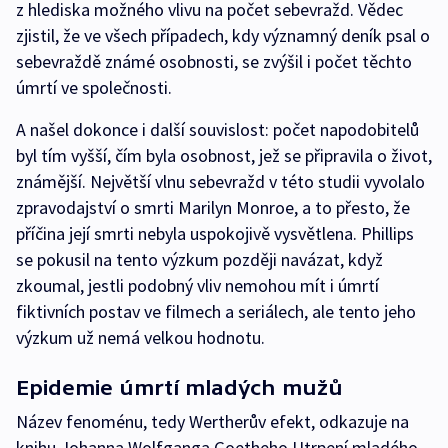
z hlediska možného vlivu na počet sebevražd. Vědec
zjistil, že ve všech případech, kdy významný deník psal o
sebevraždě známé osobnosti, se zvýšil i počet těchto
úmrtí ve společnosti.
A našel dokonce i další souvislost: počet napodobitelů
byl tím vyšší, čím byla osobnost, jež se připravila o život,
známější. Největší vlnu sebevražd v této studii vyvolalo
zpravodajství o smrti Marilyn Monroe, a to přesto, že
příčina její smrti nebyla uspokojivě vysvětlena. Phillips
se pokusil na tento výzkum později navázat, když
zkoumal, jestli podobný vliv nemohou mít i úmrtí
fiktivních postav ve filmech a seriálech, ale tento jeho
výzkum už nemá velkou hodnotu.
Epidemie úmrtí mladých mužů
Název fenoménu, tedy Wertherův efekt, odkazuje na
knihu Johanna Wolfganga Goetheho Utrpení mladého