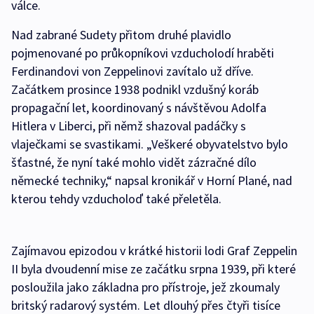
válce.
Nad zabrané Sudety přitom druhé plavidlo
pojmenované po průkopníkovi vzducholodí hraběti
Ferdinandovi von Zeppelinovi zavítalo už dříve.
Začátkem prosince 1938 podnikl vzdušný koráb
propagační let, koordinovaný s návštěvou Adolfa
Hitlera v Liberci, při němž shazoval padáčky s
vlaječkami se svastikami. „Veškeré obyvatelstvo bylo
šťastné, že nyní také mohlo vidět zázračné dílo
německé techniky,“ napsal kronikář v Horní Plané, nad
kterou tehdy vzducholoď také přeletěla.
Zajímavou epizodou v krátké historii lodi Graf Zeppelin
II byla dvoudenní mise ze začátku srpna 1939, při které
posloužila jako základna pro přístroje, jež zkoumaly
britský radarový systém. Let dlouhý přes čtyři tisíce