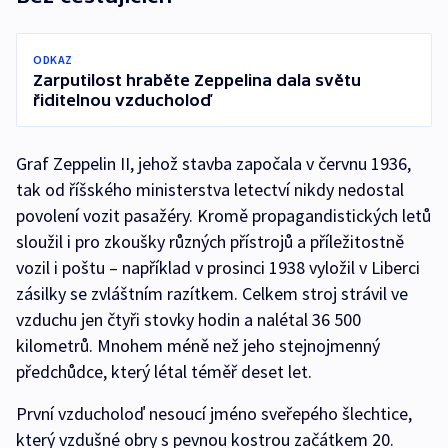
ODKAZ
Zarputilost hraběte Zeppelina dala světu
řiditelnou vzducholoď
Graf Zeppelin II, jehož stavba započala v červnu 1936,
tak od říšského ministerstva letectví nikdy nedostal
povolení vozit pasažéry. Kromě propagandistických letů
sloužil i pro zkoušky různých přístrojů a příležitostně
vozil i poštu – například v prosinci 1938 vyložil v Liberci
zásilky se zvláštním razítkem. Celkem stroj strávil ve
vzduchu jen čtyři stovky hodin a nalétal 36 500
kilometrů. Mnohem méně než jeho stejnojmenný
předchůdce, který létal téměř deset let.
První vzducholoď nesoucí jméno sveřepého šlechtice,
který vzdušné obry s pevnou kostrou začátkem 20.