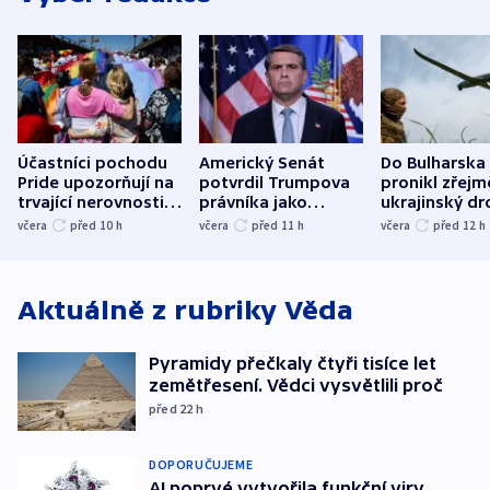
Účastníci pochodu
Americký Senát
Do Bulharska
Pride upozorňují na
potvrdil Trumpova
pronikl zřejm
trvající nerovnosti i
právníka jako
ukrajinský dr
společenskou
ministra
explodoval k
včera
před 10
h
včera
před 11
h
včera
před 12
h
atmosféru
spravedlnosti
od plynovod
Aktuálně z rubriky
Věda
Pyramidy přečkaly čtyři tisíce let
zemětřesení. Vědci vysvětlili proč
před 22
h
DOPORUČUJEME
AI poprvé vytvořila funkční viry.