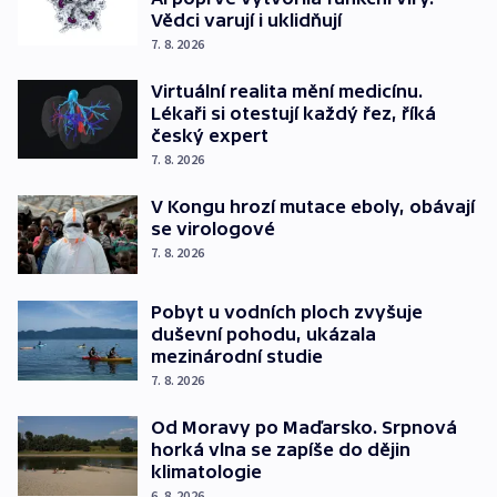
Vědci varují i uklidňují
7. 8. 2026
Virtuální realita mění medicínu.
Lékaři si otestují každý řez, říká
český expert
7. 8. 2026
V Kongu hrozí mutace eboly, obávají
se virologové
7. 8. 2026
Pobyt u vodních ploch zvyšuje
duševní pohodu, ukázala
mezinárodní studie
7. 8. 2026
Od Moravy po Maďarsko. Srpnová
horká vlna se zapíše do dějin
klimatologie
6. 8. 2026