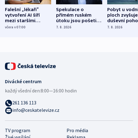
Falešní „lékaři“
Spekulace o
Pobyt u vodn
vytvoření AI šíří
přímém ruském
ploch zvyšuje
mezi staršími
útoku jsou pošetilé,
duševní poho
Poláky nebezpečné
míní estonský
ukázala
včera v 07:00
7. 8. 2026
7. 8. 2026
zdravotní rady
bezpečnostní
mezinárodní 
expert
Divácké centrum
každý všední den:
8:00—16:00 hodin
261 136 113
info@ceskatelevize.cz
TV program
Pro média
Živé vysílání
Reklama