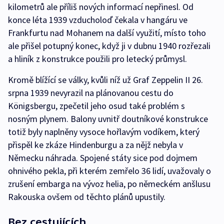
kilometrů ale příliš nových informací nepřinesl. Od
konce léta 1939 vzducholoď čekala v hangáru ve
Frankfurtu nad Mohanem na další využití, místo toho
ale přišel potupný konec, když ji v dubnu 1940 rozřezali
a hliník z konstrukce použili pro letecký průmysl.
Kromě blížící se války, kvůli níž už Graf Zeppelin II 26.
srpna 1939 nevyrazil na plánovanou cestu do
Königsbergu, zpečetil jeho osud také problém s
nosným plynem. Balony uvnitř doutníkové konstrukce
totiž byly naplněny vysoce hořlavým vodíkem, který
přispěl ke zkáze Hindenburgu a za nějž nebyla v
Německu náhrada. Spojené státy sice pod dojmem
ohnivého pekla, při kterém zemřelo 36 lidí, uvažovaly o
zrušení embarga na vývoz helia, po německém anšlusu
Rakouska ovšem od těchto plánů upustily.
Bez cestujících