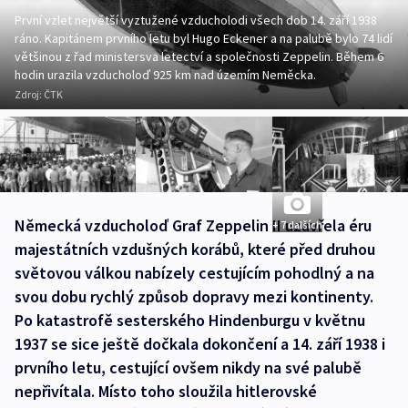
První vzlet největší vyztužené vzducholodi všech dob 14. září 1938
ráno. Kapitánem prvního letu byl Hugo Eckener a na palubě bylo 74 lidí
většinou z řad ministersva letectví a společnosti Zeppelin. Během 6
hodin urazila vzducholoď 925 km nad územím Neměcka.
Zdroj:
ČTK
Německá vzducholoď Graf Zeppelin II uzavřela éru
+ 7 dalších
majestátních vzdušných korábů, které před druhou
světovou válkou nabízely cestujícím pohodlný a na
svou dobu rychlý způsob dopravy mezi kontinenty.
Po katastrofě sesterského Hindenburgu v květnu
1937 se sice ještě dočkala dokončení a 14. září 1938 i
prvního letu, cestující ovšem nikdy na své palubě
nepřivítala. Místo toho sloužila hitlerovské