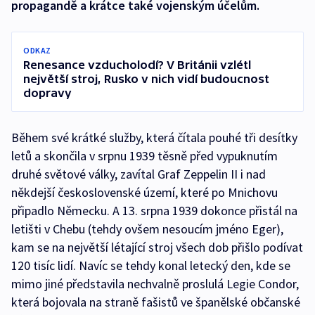
propagandě a krátce také vojenským účelům.
ODKAZ
Renesance vzducholodí? V Británii vzlétl
největší stroj, Rusko v nich vidí budoucnost
dopravy
Během své krátké služby, která čítala pouhé tři desítky
letů a skončila v srpnu 1939 těsně před vypuknutím
druhé světové války, zavítal Graf Zeppelin II i nad
někdejší československé území, které po Mnichovu
připadlo Německu. A 13. srpna 1939 dokonce přistál na
letišti v Chebu (tehdy ovšem nesoucím jméno Eger),
kam se na největší létající stroj všech dob přišlo podívat
120 tisíc lidí. Navíc se tehdy konal letecký den, kde se
mimo jiné představila nechvalně proslulá Legie Condor,
která bojovala na straně fašistů ve španělské občanské