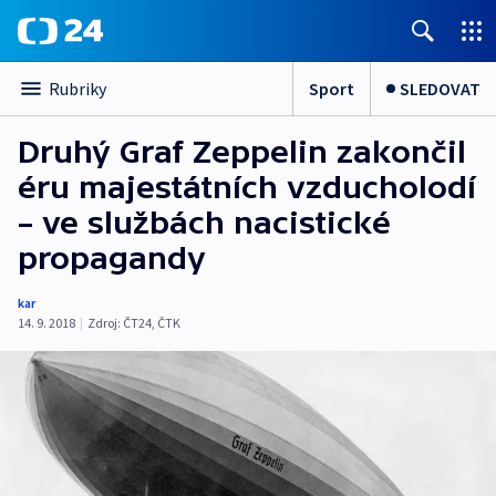
Sport
SLEDOVAT
Rubriky
Druhý Graf Zeppelin zakončil
éru majestátních vzducholodí
– ve službách nacistické
propagandy
kar
14. 9. 2018
|
Zdroj:
ČT24
,
ČTK