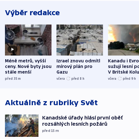
Výběr redakce
Méně metrů, vyšší
Izrael znovu odmítl
Kanadu i Evro
ceny. Nové byty jsou
mírový plán pro
sužují lesní p
stále menší
Gazu
V Britské Kol
evakuovali tis
před 35
m
včera
před 8
h
včera
před 9
h
Aktuálně z rubriky
Svět
Kanadské úřady hlásí první oběť
rozsáhlých lesních požárů
před 15
m