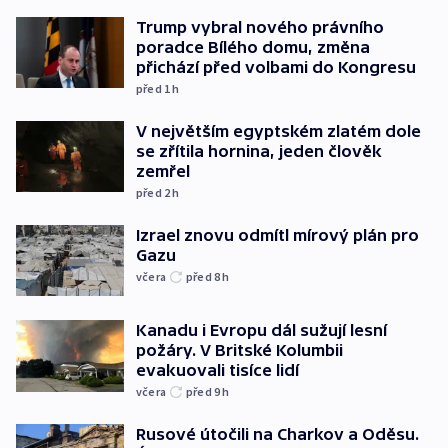
Trump vybral nového právního
poradce Bílého domu, změna
přichází před volbami do Kongresu
před 1
h
V největším egyptském zlatém dole
se zřítila hornina, jeden člověk
zemřel
před 2
h
Izrael znovu odmítl mírový plán pro
Gazu
včera
před 8
h
Kanadu i Evropu dál sužují lesní
požáry. V Britské Kolumbii
evakuovali tisíce lidí
včera
před 9
h
Rusové útočili na Charkov a Oděsu.