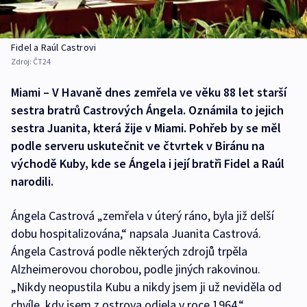
Fidel a Raúl Castrovi
Zdroj:
ČT24
Miami – V Havaně dnes zemřela ve věku 88 let starší
sestra bratrů Castrových Ángela. Oznámila to jejich
sestra Juanita, která žije v Miami. Pohřeb by se měl
podle serveru uskutečnit ve čtvrtek v Biránu na
východě Kuby, kde se Ángela i její bratři Fidel a Raúl
narodili.
Ángela Castrová „zemřela v úterý ráno, byla již delší
dobu hospitalizována,“ napsala Juanita Castrová.
Ángela Castrová podle některých zdrojů trpěla
Alzheimerovou chorobou, podle jiných rakovinou.
„Nikdy neopustila Kubu a nikdy jsem ji už neviděla od
chvíle, kdy jsem z ostrova odjela v roce 1964,“