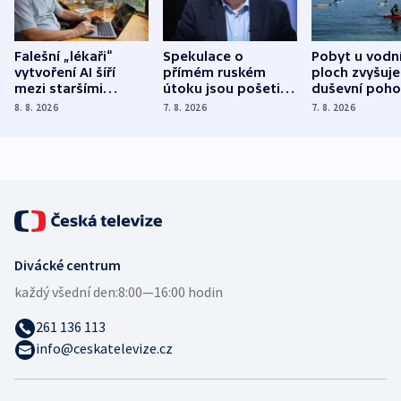
Falešní „lékaři“
Spekulace o
Pobyt u vodn
vytvoření AI šíří
přímém ruském
ploch zvyšuje
mezi staršími
útoku jsou pošetilé,
duševní poho
Poláky nebezpečné
míní estonský
ukázala
8. 8. 2026
7. 8. 2026
7. 8. 2026
zdravotní rady
bezpečnostní
mezinárodní 
expert
Divácké centrum
každý všední den:
8:00—16:00 hodin
261 136 113
info@ceskatelevize.cz