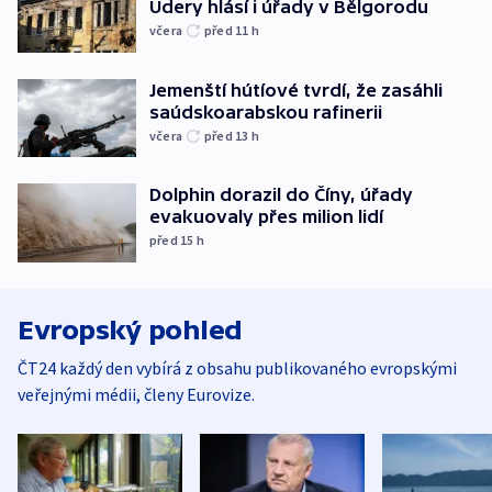
Údery hlásí i úřady v Bělgorodu
včera
před 11
h
Jemenští hútíové tvrdí, že zasáhli
saúdskoarabskou rafinerii
včera
před 13
h
Dolphin dorazil do Číny, úřady
evakuovaly přes milion lidí
před 15
h
Evropský pohled
ČT24 každý den vybírá z obsahu publikovaného evropskými
veřejnými médii, členy Eurovize.