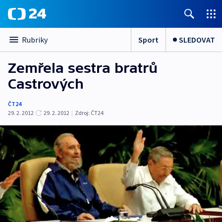
Sport
SLEDOVAT
Rubriky
Zemřela sestra bratrů
Castrových
ČT24
29. 2. 2012
29. 2. 2012
|
Zdroj:
ČT24