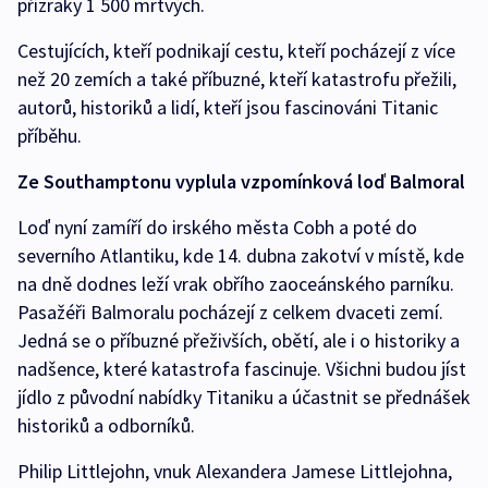
přízraky 1 500 mrtvých.
Cestujících, kteří podnikají cestu, kteří pocházejí z více
než 20 zemích a také příbuzné, kteří katastrofu přežili,
autorů, historiků a lidí, kteří jsou fascinováni Titanic
příběhu.
Ze Southamptonu vyplula vzpomínková loď Balmoral
Loď nyní zamíří do irského města Cobh a poté do
severního Atlantiku, kde 14. dubna zakotví v místě, kde
na dně dodnes leží vrak obřího zaoceánského parníku.
Pasažéři Balmoralu pocházejí z celkem dvaceti zemí.
Jedná se o příbuzné přeživších, obětí, ale i o historiky a
nadšence, které katastrofa fascinuje. Všichni budou jíst
jídlo z původní nabídky Titaniku a účastnit se přednášek
historiků a odborníků.
Philip Littlejohn, vnuk Alexandera Jamese Littlejohna,