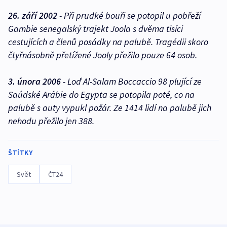
26. září 2002
- Při prudké bouři se potopil u pobřeží
Gambie senegalský trajekt Joola s dvěma tisíci
cestujících a členů posádky na palubě. Tragédii skoro
čtyřnásobně přetížené Jooly přežilo pouze 64 osob.
3. února 2006
- Loď Al-Salam Boccaccio 98 plující ze
Saúdské Arábie do Egypta se potopila poté, co na
palubě s auty vypukl požár. Ze 1414 lidí na palubě jich
nehodu přežilo jen 388.
ŠTÍTKY
Svět
ČT24