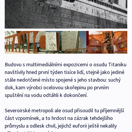
Budovu s multimediálními expozicemi o osudu Titaniku
navštívily hned první týden tisíce lidí, stejně jako jediné
stále nedotčené místo spojené s jeho stavbou: suchý
dok, kam výrobci ocelovou skořepinu po prvním
spuštění na vodu odtáhli k dokončení.
Severoirské metropoli ale osud přisoudil tu příjemnější
část vzpomínek, a to hrdost na zázrak tehdejšího
průmyslu a odlesk chvil, jejichž euforii ještě nekalily