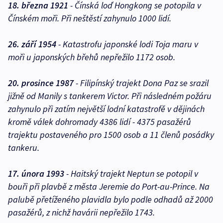
18. března 1921
- Čínská loď Hongkong se potopila v
Čínském moři. Při neštěstí zahynulo 1000 lidí.
26. září 1954
- Katastrofu japonské lodi Toja maru v
moři u japonských břehů nepřežilo 1172 osob.
20. prosince 1987
- Filipínský trajekt Dona Paz se srazil
jižně od Manily s tankerem Victor. Při následném požáru
zahynulo při zatím největší lodní katastrofě v dějinách
kromě válek dohromady 4386 lidí - 4375 pasažérů
trajektu postaveného pro 1500 osob a 11 členů posádky
tankeru.
17. února 1993
- Haitský trajekt Neptun se potopil v
bouři při plavbě z města Jeremie do Port-au-Prince. Na
palubě přetíženého plavidla bylo podle odhadů až 2000
pasažérů, z nichž havárii nepřežilo 1743.