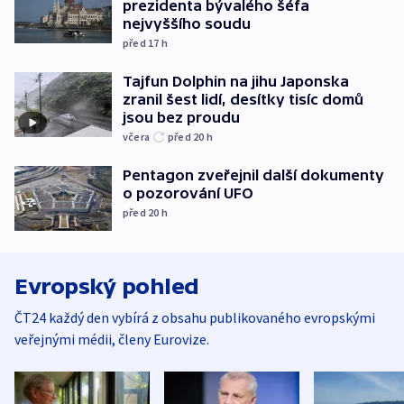
prezidenta bývalého šéfa
nejvyššího soudu
před 17
h
Tajfun Dolphin na jihu Japonska
zranil šest lidí, desítky tisíc domů
jsou bez proudu
včera
před 20
h
Pentagon zveřejnil další dokumenty
o pozorování UFO
před 20
h
Evropský pohled
ČT24 každý den vybírá z obsahu publikovaného evropskými
veřejnými médii, členy Eurovize.