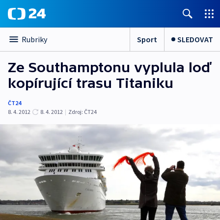
Sport
SLEDOVAT
Rubriky
Ze Southamptonu vyplula loď
kopírující trasu Titaniku
ČT24
8. 4. 2012
8. 4. 2012
|
Zdroj:
ČT24