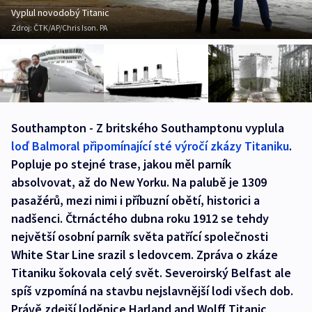
Vyplul novodobý Titanic
Zdroj:
ČTK/AP/Chris Ison. PA
Southampton - Z britského Southamptonu vyplula
loď Balmoral připomínající sté výročí zkázy Titaniku
.
Popluje po stejné trase, jakou měl parník
absolvovat, až do New Yorku. Na palubě je 1309
pasažérů, mezi nimi i příbuzní obětí, historici a
nadšenci. Čtrnáctého dubna roku 1912 se tehdy
největší osobní parník světa patřící společnosti
White Star Line srazil s ledovcem. Zpráva o zkáze
Titaniku šokovala celý svět. Severoirský Belfast ale
spíš vzpomíná na stavbu nejslavnější lodi všech dob.
Právě zdejší loděnice Harland and Wolff Titanic