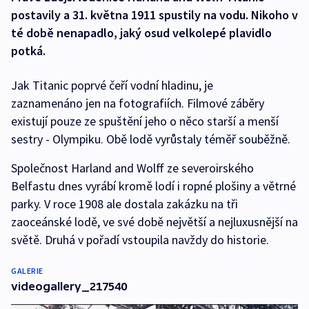
postavily a 31. května 1911 spustily na vodu. Nikoho v
té době nenapadlo, jaký osud velkolepé plavidlo
potká.
Jak Titanic poprvé čeří vodní hladinu, je
zaznamenáno jen na fotografiích. Filmové záběry
existují pouze ze spuštění jeho o něco starší a menší
sestry - Olympiku. Obě lodě vyrůstaly téměř souběžně.
Společnost Harland and Wolff ze severoirského
Belfastu dnes vyrábí kromě lodí i ropné plošiny a větrné
parky. V roce 1908 ale dostala zakázku na tři
zaoceánské lodě, ve své době největší a nejluxusnější na
světě. Druhá v pořadí vstoupila navždy do historie.
GALERIE
videogallery_217540