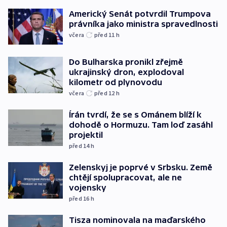
Americký Senát potvrdil Trumpova
právníka jako ministra spravedlnosti
včera
před 11
h
Do Bulharska pronikl zřejmě
ukrajinský dron, explodoval
kilometr od plynovodu
včera
před 12
h
Írán tvrdí, že se s Ománem blíží k
dohodě o Hormuzu. Tam loď zasáhl
projektil
před 14
h
Zelenskyj je poprvé v Srbsku. Země
chtějí spolupracovat, ale ne
vojensky
před 16
h
Tisza nominovala na maďarského