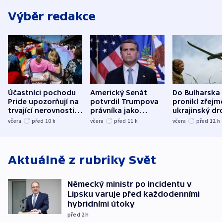
Výběr redakce
Účastníci pochodu
Americký Senát
Do Bulharska
Pride upozorňují na
potvrdil Trumpova
pronikl zřejm
trvající nerovnosti i
právníka jako
ukrajinský dr
společenskou
ministra
explodoval k
včera
před 10
h
včera
před 11
h
včera
před 12
h
atmosféru
spravedlnosti
od plynovod
Aktuálně z rubriky
Svět
Německý ministr po incidentu v
Lipsku varuje před každodenními
hybridními útoky
před 2
h