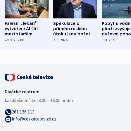
Falešní „lékaři“
Spekulace o
Pobyt u vodn
vytvoření AI šíří
přímém ruském
ploch zvyšuje
mezi staršími
útoku jsou pošetilé,
duševní poho
Poláky nebezpečné
míní estonský
ukázala
včera v 07:00
7. 8. 2026
7. 8. 2026
zdravotní rady
bezpečnostní
mezinárodní 
expert
Divácké centrum
každý všední den:
8:00—16:00 hodin
261 136 113
info@ceskatelevize.cz