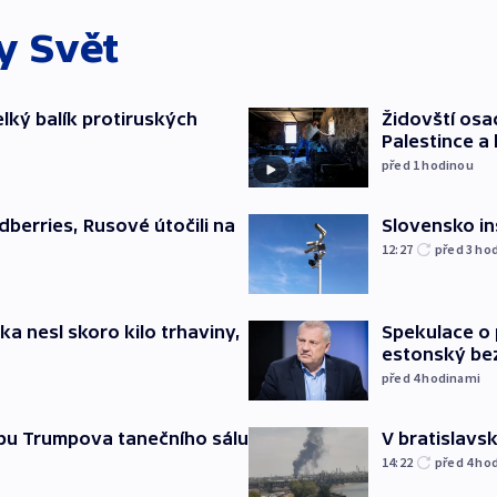
ky
Svět
elký balík protiruských
Židovští osa
Palestince a 
před 1
hodinou
Slovensko in
dberries, Rusové útočili na
12:27
před 3
ho
ska nesl skoro kilo trhaviny,
Spekulace o 
estonský be
před 4
hodinami
vbu Trumpova tanečního sálu
V bratislavsk
14:22
před 4
ho