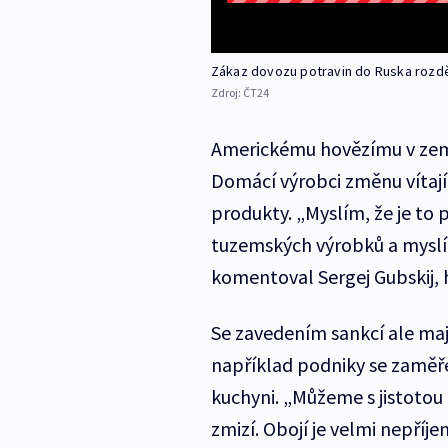
Zákaz dovozu potravin do Ruska rozdě
Zdroj:
ČT24
Americkému hovězímu v zemi 
Domácí výrobci změnu vítají 
produkty. „Myslím, že je to
tuzemských výrobků a myslím
komentoval Sergej Gubskij, 
Se zavedením sankcí ale mají
například podniky se zamě
kuchyni. „Můžeme s jistotou 
zmizí. Obojí je velmi nepří