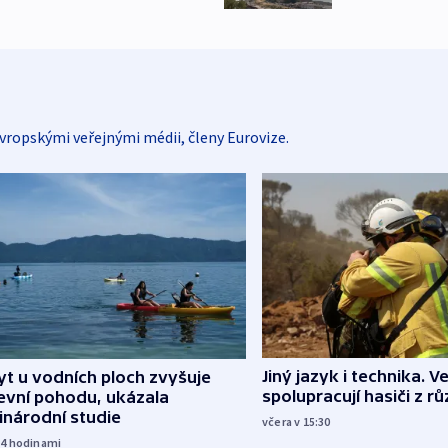
vropskými veřejnými médii, členy Eurovize.
Jiný jazyk i technika. Ve
t u vodních ploch zvyšuje
spolupracují hasiči z r
evní pohodu, ukázala
inárodní studie
včera v 15:30
14
hodinami