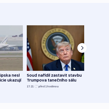
Žido
Lipska nesl
Soud nařídil zastavit stavbu
břehu
icie ukazují
Trumpova tanečního sálu
kriti
17:21
před 1
hodinou
před 1