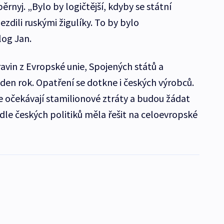
ěrnyj. „Bylo by logičtější, kdyby se státní
ezdili ruskými žigulíky. To by bylo
olog Jan.
vin z Evropské unie, Spojených států a
den rok. Opatření se dotkne i českých výrobců.
 že očekávají stamilionové ztráty a budou žádat
dle českých politiků měla řešit na celoevropské