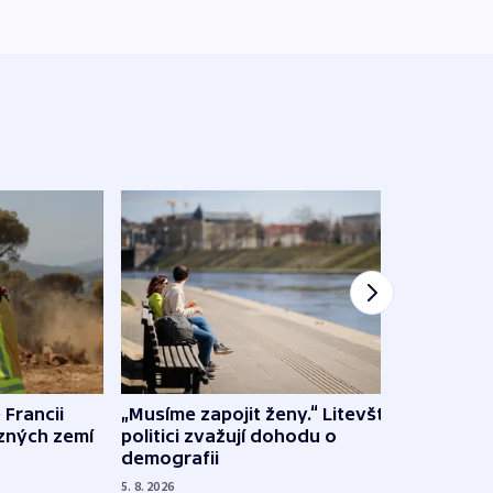
 Francii
„Musíme zapojit ženy.“ Litevští
Na Uk
ůzných zemí
politici zvažují dohodu o
občan
demografii
na s
5. 8. 2026
5. 8. 20