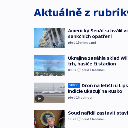
Aktuálně z rubri
Americký Senát schválil v
sankčních opatření
před 19
minutami
Ukrajina zasáhla sklad Wil
trh, hasiče či stadion
09:02
před 1
hodinou
Dron na letišti u Lip
VIDEO
indicie ukazují na Rusko
před 1
hodinou
Soud nařídil zastavit sta
17:21
před 1
hodinou