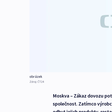
obrázek
Zdroj:
ČT24
Moskva – Zákaz dovozu potr
společnost. Zatímco výrobci
odbyt jejich produkty, restau