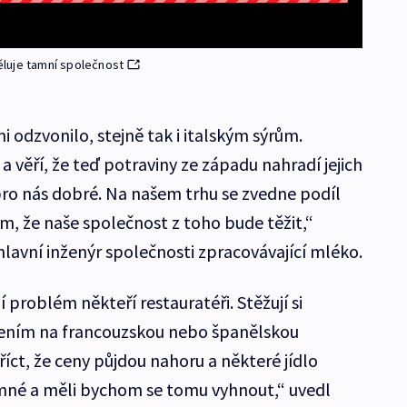
luje tamní společnost
odzvonilo, stejně tak i italským sýrům.
a věří, že teď potraviny ze západu nahradí jejich
 pro nás dobré. Na našem trhu se zvedne podíl
, že naše společnost z toho bude těžit,“
hlavní inženýr společnosti zpracovávající mléko.
 problém někteří restauratéři. Stěžují si
řením na francouzskou nebo španělskou
říct, že ceny půjdou nahoru a některé jídlo
jemné a měli bychom se tomu vyhnout,“ uvedl