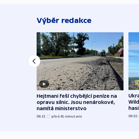
Výběr redakce
Ukra
Hejtmani řeší chybějící peníze na
Wild
opravu silnic. Jsou nenárokové,
hasi
namítá ministerstvo
09:02
09:15
před 41
minutami