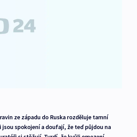
avin ze západu do Ruska rozděluje tamní
 jsou spokojení a doufají, že teď půjdou na
ratéři si stěžují. Tvrdí, že kvůli omezení