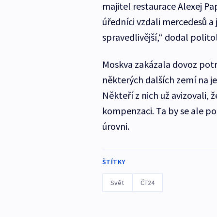
majitel restaurace Alexej Pap
úředníci vzdali mercedesů a j
spravedlivější,“ dodal polit
Moskva zakázala dovoz potra
některých dalších zemí na je
Někteří z nich už avizovali,
kompenzaci. Ta by se ale po
úrovni.
ŠTÍTKY
Svět
ČT24