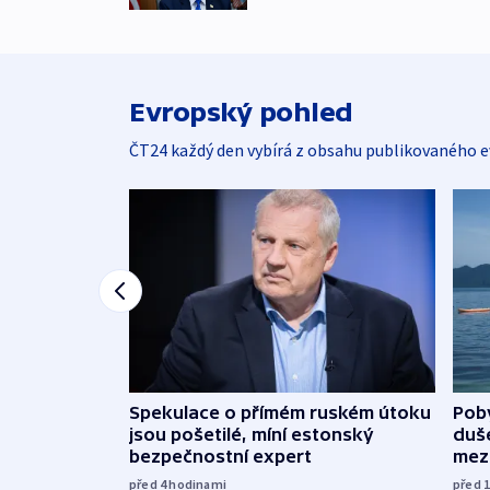
Evropský pohled
ČT24 každý den vybírá z obsahu publikovaného e
Spekulace o přímém ruském útoku
Poby
jsou pošetilé, míní estonský
duš
bezpečnostní expert
mez
před 4
hodinami
před 