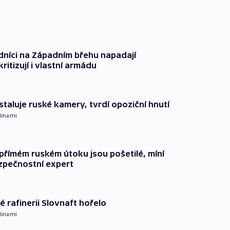
dníci na Západním břehu napadají
kritizují i vlastní armádu
staluje ruské kamery, tvrdí opoziční hnutí
dinami
přímém ruském útoku jsou pošetilé, míní
zpečnostní expert
é rafinerii Slovnaft hořelo
dinami