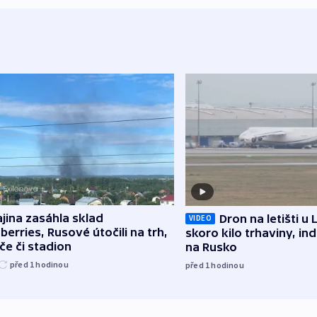
jina zasáhla sklad
Dron na letišti u 
VIDEO
berries, Rusové útočili na trh,
skoro kilo trhaviny, ind
če či stadion
na Rusko
před 1
hodinou
před 1
hodinou