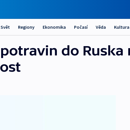
Svět
Regiony
Ekonomika
Počasí
Věda
Kultura
potravin do Ruska 
ost