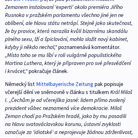
Zemanem instalovaní 'experti' okolo premiéra Jiřího
Rusnoka v pražském parlamentu všechno jiné jen ne
oblíbení, ale hlavu státu netrápí. Stejně jako skutečnost,
že by pravice, která narazila kvůli bizarnímu skandálu
plného sexu, lží a špiclování, mohla složit nový kabinet,
kdyby ji někdo nechal,“
poznamenává komentátor.
„Místo toho se mu líbí v roli vulgárně populistického
Martina Luthera, který je připraven pro své přesvědčení
i krvácet,“
pokračuje článek.
Německý list
Mittelbayerische Zeitung
pak popisuje
včerejší dění ve sněmovně v článku s titulkem
Král Miloš
I.
„Čechům je od včerejška jasné: lidem přímo zvolený
prezident vůbec neznamená více demokracie. Miloš
Zeman chodí po Pražském hradě, jako by mu posadili
na hlavu svatováclavskou korunu, ústavní zvyklosti
označuje za 'idiotské' a neprojevuje žádnou zdrženlivost,