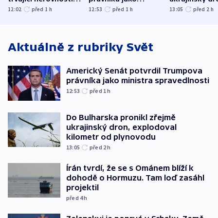
společenskou
ministra
explodoval k
12:02
před 1
h
12:53
před 1
h
13:05
před 2
h
atmosféru
spravedlnosti
od plynovod
Aktuálně z rubriky
Svět
Americký Senát potvrdil Trumpova
právníka jako ministra spravedlnosti
12:53
před 1
h
Do Bulharska pronikl zřejmě
ukrajinský dron, explodoval
kilometr od plynovodu
13:05
před 2
h
Írán tvrdí, že se s Ománem blíží k
dohodě o Hormuzu. Tam loď zasáhl
projektil
před 4
h