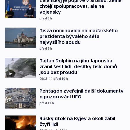
Zelenskyj je poprvé v Srbsku. Země
chtějí spolupracovat, ale ne
vojensky
před 6
h
Tisza nominovala na maďarského
prezidenta bývalého šéfa
nejvyššího soudu
před 7
h
Tajfun Dolphin na jihu Japonska
zranil šest lidí, desítky tisíc domů
jsou bez proudu
09:15
před 10
h
Pentagon zveřejnil další dokumenty
o pozorování UFO
před 11
h
Ruský útok na Kyjev a okolí zabil
čtyři lidi