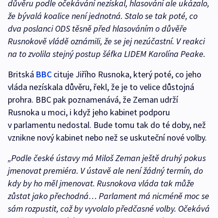
důvěru podle očekávání nezískal, hlasování ale ukázalo,
že bývalá koalice není jednotná. Stalo se tak poté, co
dva poslanci ODS těsně před hlasováním o důvěře
Rusnokově vládě oznámili, že se jej nezúčastní. V reakci
na to zvolila stejný postup šéfka LIDEM Karolína Peake.
Britská
BBC
cituje Jiřího Rusnoka, který poté, co jeho
vláda nezískala důvěru, řekl, že je to velice důstojná
prohra. BBC pak poznamenává, že Zeman udrží
Rusnoka u moci, i když jeho kabinet podporu
v parlamentu nedostal. Bude tomu tak do té doby, než
vznikne nový kabinet nebo než se uskuteční nové volby.
„Podle české ústavy má Miloš Zeman ještě druhý pokus
jmenovat premiéra. V ústavě ale není žádný termín, do
kdy by ho měl jmenovat. Rusnokova vláda tak může
zůstat jako přechodná… Parlament má nicméně moc se
sám rozpustit, což by vyvolalo předčasné volby. Očekává