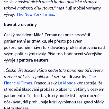
se, že v následujících dnech budou politické strany o
takové možnosti diskutovat,“
nastiňují možné varianty
vývoje
The New York Times
.
Návrat z divočiny
Český prezident Miloš Zeman nakonec nezvrátil
parlamentní aritmetiku, ale přesto po svém
pozoruhodném návratu z divočiny prokázal převahu nad
svými politickými rivaly. Píše to v hodnocení včerejšího
vývoje agentura
Reuters
.
„Česká úřednická vláda nedostala parlamentní důvěru
a země dál vězí v politické krizi,“
soudí zase list
The
Financial Times
. Francouzský
Le Monde
konstatuje, že
středeční hlasování prokázalo absenci většiny v českém
parlamentu. Tento stav, který podle listu bylo možné
očekávat, dál prohlubuje krizi vyvolanou rezignací vlády
Petra Nečase.