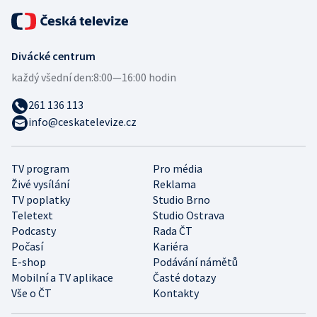
Divácké centrum
každý všední den:
8:00—16:00 hodin
261 136 113
info@ceskatelevize.cz
TV program
Pro média
Živé vysílání
Reklama
TV poplatky
Studio Brno
Teletext
Studio Ostrava
Podcasty
Rada ČT
Počasí
Kariéra
E-shop
Podávání námětů
Mobilní a TV aplikace
Časté dotazy
Vše o ČT
Kontakty