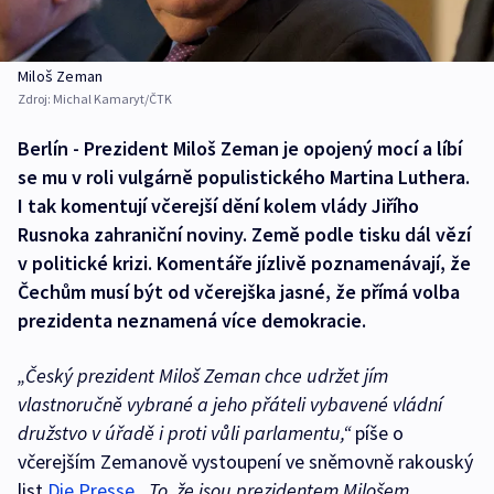
Miloš Zeman
Zdroj:
Michal Kamaryt/ČTK
Berlín - Prezident Miloš Zeman je opojený mocí a líbí
se mu v roli vulgárně populistického Martina Luthera.
I tak komentují včerejší dění kolem vlády Jiřího
Rusnoka zahraniční noviny. Země podle tisku dál vězí
v politické krizi. Komentáře jízlivě poznamenávají, že
Čechům musí být od včerejška jasné, že přímá volba
prezidenta neznamená více demokracie.
„Český prezident Miloš Zeman chce udržet jím
vlastnoručně vybrané a jeho přáteli vybavené vládní
družstvo v úřadě i proti vůli parlamentu,“
píše o
včerejším Zemanově vystoupení ve sněmovně rakouský
list
Die Presse
.
„To, že jsou prezidentem Milošem