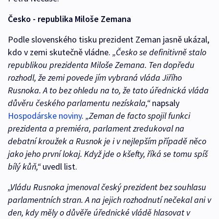
Česko - republika Miloše Zemana
Podle slovenského tisku prezident Zeman jasně ukázal,
kdo v zemi skutečně vládne.
„Česko se definitivně stalo
republikou prezidenta Miloše Zemana. Ten dopředu
rozhodl, že zemi povede jím vybraná vláda Jiřího
Rusnoka. A to bez ohledu na to, že tato úřednická vláda
důvěru českého parlamentu nezískala,“
napsaly
Hospodárske noviny
.
„Zeman de facto spojil funkci
prezidenta a premiéra, parlament zredukoval na
debatní kroužek a Rusnok je i v nejlepším případě něco
jako jeho první lokaj. Když jde o kšefty, říká se tomu spíš
bílý kůň,“
uvedl list.
„Vládu Rusnoka jmenoval český prezident bez souhlasu
parlamentních stran. A na jejich rozhodnutí nečekal ani v
den, kdy měly o důvěře úřednické vládě hlasovat v