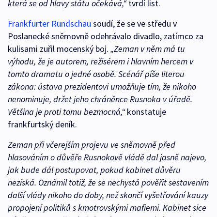
která se od hlavy státu očekává,“
tvrdí list.
Frankfurter Rundschau
soudí, že se ve středu v
Poslanecké sněmovně odehrávalo divadlo, zatímco za
kulisami zuřil mocenský boj.
„Zeman v něm má tu
výhodu, že je autorem, režisérem i hlavním hercem v
tomto dramatu o jedné osobě. Scénář píše literou
zákona: ústava prezidentovi umožňuje tím, že nikoho
nenominuje, držet jeho chráněnce Rusnoka v úřadě.
Většina je proti tomu bezmocná,“
konstatuje
frankfurtský deník.
Zeman při včerejším projevu ve sněmovně před
hlasováním o důvěře Rusnokově vládě dal jasně najevo,
jak bude dál postupovat, pokud kabinet důvěru
nezíská. Oznámil totiž, že se nechystá pověřit sestavením
další vlády nikoho do doby, než skončí vyšetřování kauzy
propojení politiků s kmotrovskými mafiemi. Kabinet sice