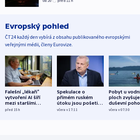
08:20
před 11
h
Evropský pohled
ČT24 každý den vybírá z obsahu publikovaného evropskými
veřejnými médii, členy Eurovize.
Falešní „lékaři“
Spekulace o
Pobyt u vodn
vytvoření AI šíří
přímém ruském
ploch zvyšuje
mezi staršími
útoku jsou pošetilé,
duševní poho
Poláky nebezpečné
míní estonský
ukázala
před 15
h
včera v 17:11
včera v 07:30
zdravotní rady
bezpečnostní
mezinárodní 
expert