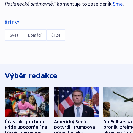
Poslanecké sněmovně,“
komentuje to zase deník
Sme
.
ŠTÍTKY
Svět
Domácí
ČT24
Výběr redakce
Účastníci pochodu
Americký Senát
Do Bulharska
Pride upozorňují na
potvrdil Trumpova
pronikl zřejm
trvající nerovnosti i
právníka jako
ukrajinský dr