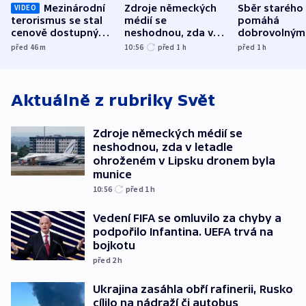
Mezinárodní
Zdroje německých
Sběr starého
VIDEO
terorismus se stal
médií se
pomáhá
cenově dostupným,
neshodnou, zda v
dobrovolným
varuje Bartošek
letadle ohroženém
hasičům fina
před 46
m
10:56
před 1
h
před 1
h
v Lipsku dronem
techniku i ak
byla munice
Aktuálně z rubriky
Svět
Zdroje německých médií se
neshodnou, zda v letadle
ohroženém v Lipsku dronem byla
munice
10:56
před 1
h
Vedení FIFA se omluvilo za chyby a
podpořilo Infantina. UEFA trvá na
bojkotu
před 2
h
Ukrajina zasáhla obří rafinerii, Rusko
cílilo na nádraží či autobus