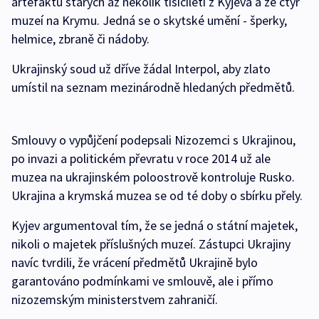
artefaktů starých až několik tisíciletí z Kyjeva a ze čtyř
muzeí na Krymu. Jedná se o skytské umění - šperky,
helmice, zbraně či nádoby.
Ukrajinský soud už dříve žádal Interpol, aby zlato
umístil na seznam mezinárodně hledaných předmětů.
Smlouvy o vypůjčení podepsali Nizozemci s Ukrajinou,
po invazi a politickém převratu v roce 2014 už ale
muzea na ukrajinském poloostrově kontroluje Rusko.
Ukrajina a krymská muzea se od té doby o sbírku přely.
Kyjev argumentoval tím, že se jedná o státní majetek,
nikoli o majetek příslušných muzeí. Zástupci Ukrajiny
navíc tvrdili, že vrácení předmětů Ukrajině bylo
garantováno podmínkami ve smlouvě, ale i přímo
nizozemským ministerstvem zahraničí.