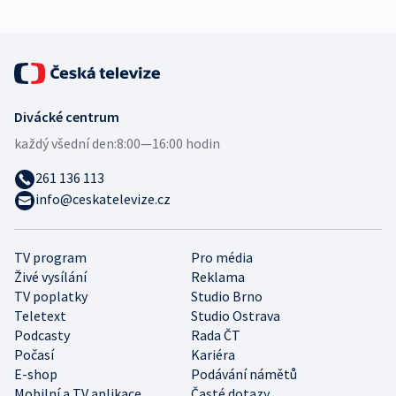
Divácké centrum
každý všední den:
8:00—16:00 hodin
261 136 113
info@ceskatelevize.cz
TV program
Pro média
Živé vysílání
Reklama
TV poplatky
Studio Brno
Teletext
Studio Ostrava
Podcasty
Rada ČT
Počasí
Kariéra
E-shop
Podávání námětů
Mobilní a TV aplikace
Časté dotazy