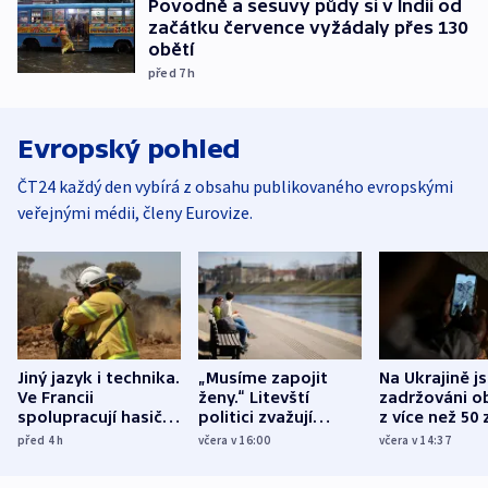
Povodně a sesuvy půdy si v Indii od
začátku července vyžádaly přes 130
obětí
před 7
h
Evropský pohled
ČT24 každý den vybírá z obsahu publikovaného evropskými
veřejnými médii, členy Eurovize.
Jiný jazyk i technika.
„Musíme zapojit
Na Ukrajině j
Ve Francii
ženy.“ Litevští
zadržováni o
spolupracují hasiči z
politici zvažují
z více než 50 
různých zemí
dohodu o
Bojovali na s
před 4
h
včera v 16:00
včera v 14:37
demografii
Ruska