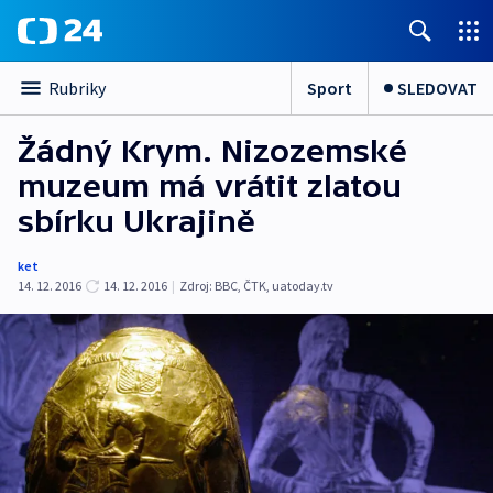
Sport
SLEDOVAT
Rubriky
Žádný Krym. Nizozemské
muzeum má vrátit zlatou
sbírku Ukrajině
ket
14. 12. 2016
14. 12. 2016
|
Zdroj:
BBC
,
ČTK
,
uatoday.tv