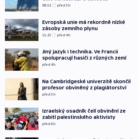
08:52
před 3
h
Evropská unie má rekordně nízké
zásoby zemního plynu
11:23
před 4
h
Jiný jazyk i technika. Ve Francii
spolupracují hasiči z různých zemí
před 4
h
Na Cambridgeské univerzitě skončil
profesor obviněný z plagiátorství
před 5
h
Izraelský osadník čelí obvinění ze
zabití palestinského aktivisty
před 6
h