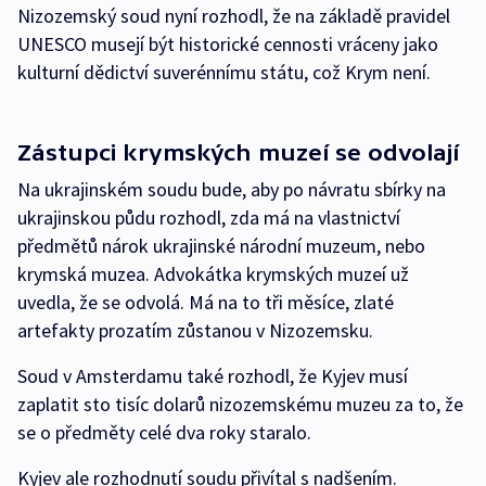
Nizozemský soud nyní rozhodl, že na základě pravidel
UNESCO musejí být historické cennosti vráceny jako
kulturní dědictví suverénnímu státu, což Krym není.
Zástupci krymských muzeí se odvolají
Na ukrajinském soudu bude, aby po návratu sbírky na
ukrajinskou půdu rozhodl, zda má na vlastnictví
předmětů nárok ukrajinské národní muzeum, nebo
krymská muzea. Advokátka krymských muzeí už
uvedla, že se odvolá. Má na to tři měsíce, zlaté
artefakty prozatím zůstanou v Nizozemsku.
Soud v Amsterdamu také rozhodl, že Kyjev musí
zaplatit sto tisíc dolarů nizozemskému muzeu za to, že
se o předměty celé dva roky staralo.
Kyjev ale rozhodnutí soudu přivítal s nadšením.