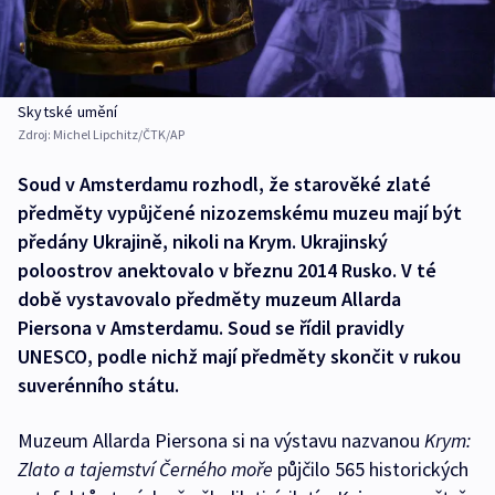
Skytské umění
Zdroj:
Michel Lipchitz/ČTK/AP
Soud v Amsterdamu rozhodl, že starověké zlaté
předměty vypůjčené nizozemskému muzeu mají být
předány Ukrajině, nikoli na Krym. Ukrajinský
poloostrov anektovalo v březnu 2014 Rusko. V té
době vystavovalo předměty muzeum Allarda
Piersona v Amsterdamu. Soud se řídil pravidly
UNESCO, podle nichž mají předměty skončit v rukou
suverénního státu.
Muzeum Allarda Piersona si na výstavu nazvanou
Krym:
Zlato a tajemství Černého moře
půjčilo 565 historických