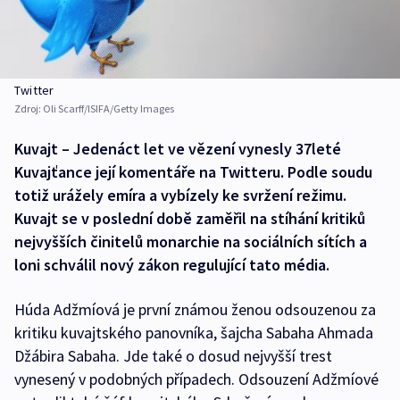
Twitter
Zdroj:
Oli Scarff/ISIFA/Getty Images
Kuvajt – Jedenáct let ve vězení vynesly 37leté
Kuvajťance její komentáře na Twitteru. Podle soudu
totiž urážely emíra a vybízely ke svržení režimu.
Kuvajt se v poslední době zaměřil na stíhání kritiků
nejvyšších činitelů monarchie na sociálních sítích a
loni schválil nový zákon regulující tato média.
Húda Adžmíová je první známou ženou odsouzenou za
kritiku kuvajtského panovníka, šajcha Sabaha Ahmada
Džábira Sabaha. Jde také o dosud nejvyšší trest
vynesený v podobných případech. Odsouzení Adžmíové