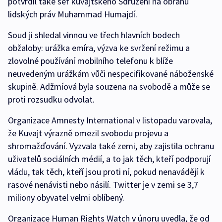
potvrdil také šéf kuvajtského Sdružení na obranu
lidských práv Muhammad Humajdí.
Soud ji shledal vinnou ve třech hlavních bodech
obžaloby: urážka emíra, výzva ke svržení režimu a
zlovolné používání mobilního telefonu k blíže
neuvedeným urážkám vůči nespecifikované náboženské
skupině. Adžmíová byla souzena na svobodě a může se
proti rozsudku odvolat.
Organizace Amnesty International v listopadu varovala,
že Kuvajt výrazně omezil svobodu projevu a
shromažďování. Vyzvala také zemi, aby zajistila ochranu
uživatelů sociálních médií, a to jak těch, kteří podporují
vládu, tak těch, kteří jsou proti ní, pokud nenavádějí k
rasové nenávisti nebo násilí. Twitter je v zemi se 3,7
miliony obyvatel velmi oblíbený.
Organizace Human Rights Watch v únoru uvedla, že od