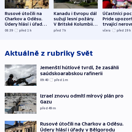
Rusové útočili na
Kanadu i Evropu dál
Účastníci po
Charkov a Oděsu.
sužují lesní požáry.
Pride upozorň
Údery hlásí i úřady v
V Britské Kolumbii
trvající nerov
Bělgorodu
evakuovali tisíce lidí
společensko
08:39
před 1
h
před 7
h
včera
před 19
h
atmosféru
Aktuálně z rubriky
Svět
Jemenští hútíové tvrdí, že zasáhli
saúdskoarabskou rafinerii
09:40
před 1
m
Izrael znovu odmítl mírový plán pro
Gazu
před 49
m
Rusové útočili na Charkov a Oděsu.
Údery hlásí i úřady v Bělgorodu