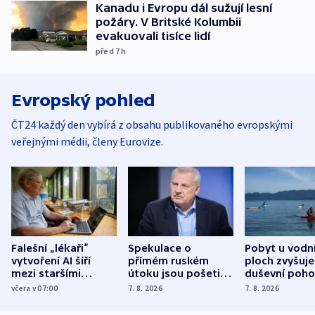
Kanadu i Evropu dál sužují lesní
požáry. V Britské Kolumbii
evakuovali tisíce lidí
před 7
h
Evropský pohled
ČT24 každý den vybírá z obsahu publikovaného evropskými
veřejnými médii, členy Eurovize.
Falešní „lékaři“
Spekulace o
Pobyt u vodn
vytvoření AI šíří
přímém ruském
ploch zvyšuje
mezi staršími
útoku jsou pošetilé,
duševní poho
Poláky nebezpečné
míní estonský
ukázala
včera v 07:00
7. 8. 2026
7. 8. 2026
zdravotní rady
bezpečnostní
mezinárodní 
expert