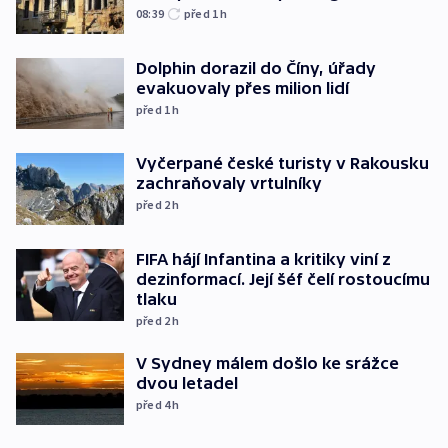
08:39
před 1
h
Dolphin dorazil do Číny, úřady
evakuovaly přes milion lidí
před 1
h
Vyčerpané české turisty v Rakousku
zachraňovaly vrtulníky
před 2
h
FIFA hájí Infantina a kritiky viní z
dezinformací. Její šéf čelí rostoucímu
tlaku
před 2
h
V Sydney málem došlo ke srážce
dvou letadel
před 4
h