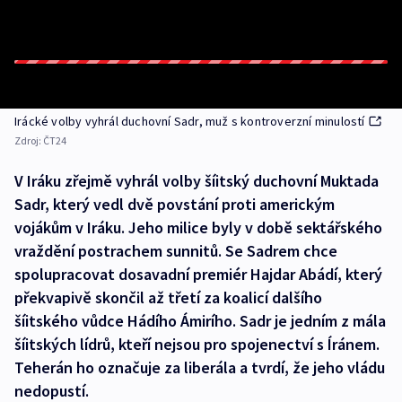
Irácké volby vyhrál duchovní Sadr, muž s kontroverzní minulostí
Zdroj:
ČT24
V Iráku zřejmě vyhrál volby šíitský duchovní Muktada
Sadr, který vedl dvě povstání proti americkým
vojákům v Iráku. Jeho milice byly v době sektářského
vraždění postrachem sunnitů. Se Sadrem chce
spolupracovat dosavadní premiér Hajdar Abádí, který
překvapivě skončil až třetí za koalicí dalšího
šíitského vůdce Hádího Ámirího. Sadr je jedním z mála
šíitských lídrů, kteří nejsou pro spojenectví s Íránem.
Teherán ho označuje za liberála a tvrdí, že jeho vládu
nedopustí.