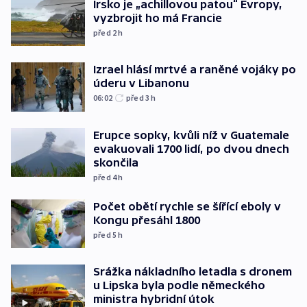
Irsko je „achillovou patou“ Evropy,
vyzbrojit ho má Francie
před 2
h
Izrael hlásí mrtvé a raněné vojáky po
úderu v Libanonu
06:02
před 3
h
Erupce sopky, kvůli níž v Guatemale
evakuovali 1700 lidí, po dvou dnech
skončila
před 4
h
Počet obětí rychle se šířící eboly v
Kongu přesáhl 1800
před 5
h
Srážka nákladního letadla s dronem
u Lipska byla podle německého
ministra hybridní útok