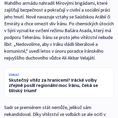
Mahdího armádu nahradil Mírovými brigádami, které
zajišťují bezpečnost a pokračují v civilní a sociální práci
jeho hnutí. Nově navazuje vztahy se Saúdskou Arábií či
Emiráty a chce omezit vliv Íránu. Po chemických útocích
v Sýrii vyzval ke svržení režimu Bašára Asada, který má
podporu Teheránu. Íránu se proto jeho vítězství nebude
líbit. „Nedovolíme, aby v Iráku vládli liberálové a
komunisté,“ uvedl letos v únoru poradce íránského
nejvyššího duchovního vůdce Ali Akbar Velajátí.
ODKAZ
Skutečný vítěz za hranicemi? Irácké volby
zřejmě posílí regionální moc Íránu, čeká se
šíitský triumf
Sadr se premiérem stát nemůže, jelikož sám
nekandidoval. Díky vítězství ve volbách se ale ocitl v