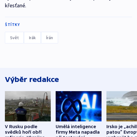
křesťané.
ŠTÍTKY
Svět
Irák
Írán
Výběr redakce
V Rusku podle
Umělá inteligence
Irsko je „achi
svědků hoří obří
firmy Meta napadla
patou“ Evrop