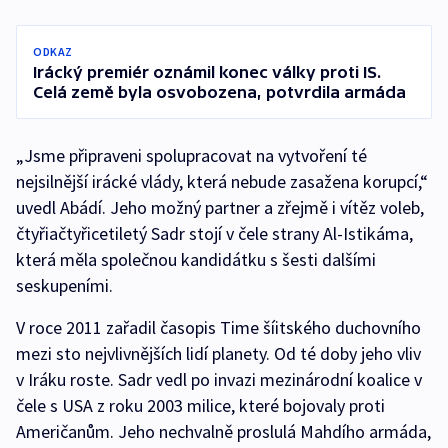
ODKAZ
Irácký premiér oznámil konec války proti IS.
Celá země byla osvobozena, potvrdila armáda
„Jsme připraveni spolupracovat na vytvoření té
nejsilnější irácké vlády, která nebude zasažena korupcí,“
uvedl Abádí. Jeho možný partner a zřejmě i vítěz voleb,
čtyřiačtyřicetiletý Sadr stojí v čele strany Al-Istikáma,
která měla společnou kandidátku s šesti dalšími
seskupeními.
V roce 2011 zařadil časopis Time šíitského duchovního
mezi sto nejvlivnějších lidí planety. Od té doby jeho vliv
v Iráku roste. Sadr vedl po invazi mezinárodní koalice v
čele s USA z roku 2003 milice, které bojovaly proti
Američanům. Jeho nechvalně proslulá Mahdího armáda,