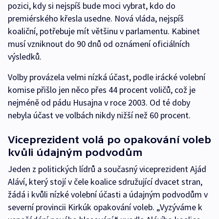
pozici, kdy si nejspíš bude moci vybrat, kdo do
premiérského křesla usedne. Nová vláda, nejspíš
koaliční, potřebuje mít většinu v parlamentu. Kabinet
musí vzniknout do 90 dnů od oznámení oficiálních
výsledků.
Volby provázela velmi nízká účast, podle irácké volební
komise přišlo jen něco přes 44 procent voličů, což je
nejméně od pádu Husajna v roce 2003. Od té doby
nebyla účast ve volbách nikdy nižší než 60 procent.
Viceprezident volá po opakování voleb
kvůli údajným podvodům
Jeden z politických lídrů a současný viceprezident Ajád
Aláví, který stojí v čele koalice sdružující dvacet stran,
žádá i kvůli nízké volební účasti a údajným podvodům v
severní provincii Kirkúk opakování voleb. „Vyzýváme k