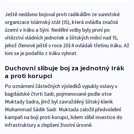
Ještě nedávno bojoval proti radikálům ze sunnitské
organizace Islámský stát (IS), která ovládla značná
území v Iráku a Sýrii. Nedělní volby byly první po
vítězství vládních jednotek a šíitských milicí nad IS,
jehož členové ještě v roce 2014 ovládali třetinu Iráku. Až
loni se je podařilo z Iráku vyhnat.
Duchovní slibuje boj za jednotný Irák
a proti korupci
Po oznámení částečných výsledků vypukly oslavy v
bagdádské čtvrti Sadr, pojmenované podle otce
Muktady Sadra, jímž byl zavražděný šíitský klerik
Muhammad Sádik Sadr. Muktada založil předvolební
kampaň na boji proti korupci, lidem slíbil investice do
infrastruktury a zlepšení životní úrovně.