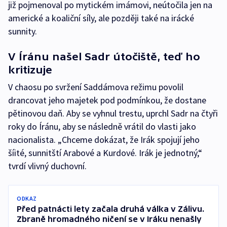
již pojmenoval po mytickém imámovi, neútočila jen na
americké a koaliční síly, ale později také na irácké
sunnity.
V Íránu našel Sadr útočiště, teď ho
kritizuje
V chaosu po svržení Saddámova režimu povolil
drancovat jeho majetek pod podmínkou, že dostane
pětinovou daň. Aby se vyhnul trestu, uprchl Sadr na čtyři
roky do Íránu, aby se následně vrátil do vlasti jako
nacionalista. „Chceme dokázat, že Irák spojují jeho
šíité, sunnitští Arabové a Kurdové. Irák je jednotný,“
tvrdí vlivný duchovní.
ODKAZ
Před patnácti lety začala druhá válka v Zálivu.
Zbraně hromadného ničení se v Iráku nenašly