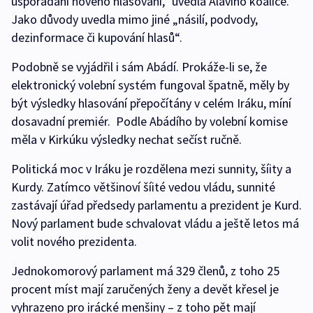
uspořádání nového hlasování,“ uvedla Alávího koalice.
Jako důvody uvedla mimo jiné „násilí, podvody,
dezinformace či kupování hlasů“.
Podobně se vyjádřil i sám Abádí. Prokáže-li se, že
elektronický volební systém fungoval špatně, měly by
být výsledky hlasování přepočítány v celém Iráku, míní
dosavadní premiér. Podle Abádího by volební komise
měla v Kirkúku výsledky nechat sečíst ručně.
Politická moc v Iráku je rozdělena mezi sunnity, šíity a
Kurdy. Zatímco většinoví šíité vedou vládu, sunnité
zastávají úřad předsedy parlamentu a prezident je Kurd.
Nový parlament bude schvalovat vládu a ještě letos má
volit nového prezidenta.
Jednokomorový parlament má 329 členů, z toho 25
procent míst mají zaručených ženy a devět křesel je
vyhrazeno pro irácké menšiny – z toho pět mají