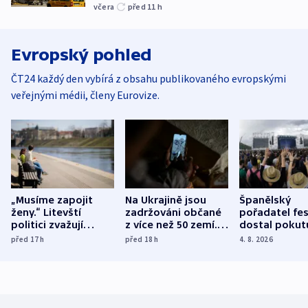
včera
před 11
h
Evropský pohled
ČT24 každý den vybírá z obsahu publikovaného evropskými
veřejnými médii, členy Eurovize.
„Musíme zapojit
Na Ukrajině jsou
Španělský
ženy.“ Litevští
zadržováni občané
pořadatel fes
politici zvažují
z více než 50 zemí.
dostal pokut
dohodu o
Bojovali na straně
nekalé prakti
před 17
h
před 18
h
4. 8. 2026
demografii
Ruska