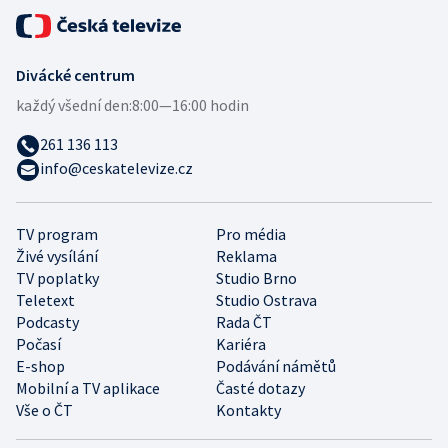
Divácké centrum
každý všední den:
8:00—16:00 hodin
261 136 113
info@ceskatelevize.cz
TV program
Pro média
Živé vysílání
Reklama
TV poplatky
Studio Brno
Teletext
Studio Ostrava
Podcasty
Rada ČT
Počasí
Kariéra
E-shop
Podávání námětů
Mobilní a TV aplikace
Časté dotazy
Vše o ČT
Kontakty