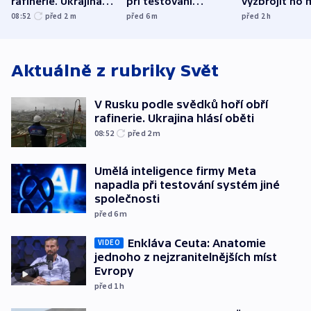
rafinerie. Ukrajina
při testování
vyzbrojit ho 
hlásí oběti
systém jiné
Francie
08:52
před 2
m
před 6
m
před 2
h
společnosti
Aktuálně z rubriky
Svět
V Rusku podle svědků hoří obří
rafinerie. Ukrajina hlásí oběti
08:52
před 2
m
Umělá inteligence firmy Meta
napadla při testování systém jiné
společnosti
před 6
m
Enkláva Ceuta: Anatomie
VIDEO
jednoho z nejzranitelnějších míst
Evropy
před 1
h