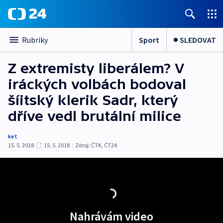
Sport
SLEDOVAT
Rubriky
Z extremisty liberálem? V
iráckých volbách bodoval
šíitský klerik Sadr, který
dříve vedl brutální milice
ket
15. 5. 2018
15. 5. 2018
|
Zdroj:
ČTK
,
ČT24
Nahrávám video