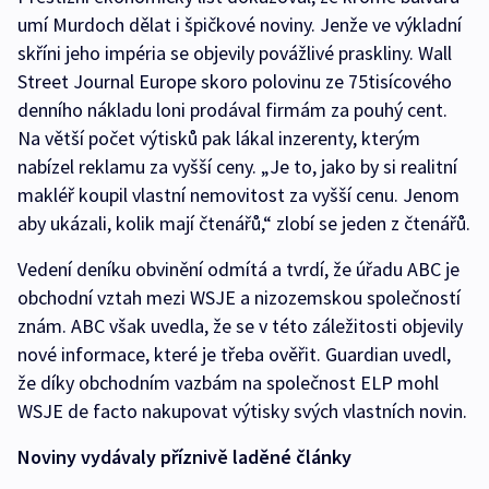
umí Murdoch dělat i špičkové noviny. Jenže ve výkladní
skříni jeho impéria se objevily povážlivé praskliny. Wall
Street Journal Europe skoro polovinu ze 75tisícového
denního nákladu loni prodával firmám za pouhý cent.
Na větší počet výtisků pak lákal inzerenty, kterým
nabízel reklamu za vyšší ceny. „Je to, jako by si realitní
makléř koupil vlastní nemovitost za vyšší cenu. Jenom
aby ukázali, kolik mají čtenářů,“ zlobí se jeden z čtenářů.
Vedení deníku obvinění odmítá a tvrdí, že úřadu ABC je
obchodní vztah mezi WSJE a nizozemskou společností
znám. ABC však uvedla, že se v této záležitosti objevily
nové informace, které je třeba ověřit. Guardian uvedl,
že díky obchodním vazbám na společnost ELP mohl
WSJE de facto nakupovat výtisky svých vlastních novin.
Noviny vydávaly příznivě laděné články