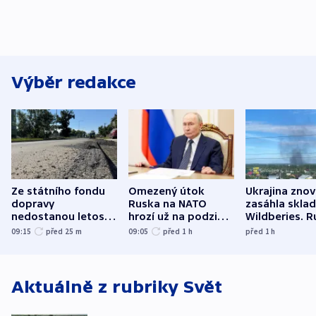
Výběr redakce
Ze státního fondu
Omezený útok
Ukrajina zno
dopravy
Ruska na NATO
zasáhla skla
nedostanou letos
hrozí už na podzim,
Wildberies. 
kraje na silnice ani
varují tajné služby
útočili v Cha
09:15
před 25
m
09:05
před 1
h
před 1
h
korunu, řekl Půta
USA
oblasti
Aktuálně z rubriky
Svět