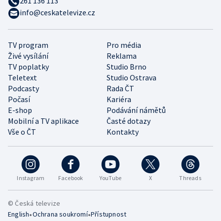
261 136 113
info@ceskatelevize.cz
TV program
Pro média
Živé vysílání
Reklama
TV poplatky
Studio Brno
Teletext
Studio Ostrava
Podcasty
Rada ČT
Počasí
Kariéra
E-shop
Podávání námětů
Mobilní a TV aplikace
Časté dotazy
Vše o ČT
Kontakty
Instagram
Facebook
YouTube
X
Threads
© Česká televize
•
•
English
Ochrana soukromí
Přístupnost