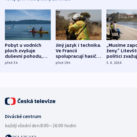
Pobyt u vodních
Jiný jazyk i technika.
„Musíme zapo
ploch zvyšuje
Ve Francii
ženy.“ Litevšt
duševní pohodu,
spolupracují hasiči z
politici zvažuj
ukázala
různých zemí
dohodu o
před 3
h
před 19
h
5. 8. 2026
mezinárodní studie
demografii
Divácké centrum
každý všední den:
8:00—16:00 hodin