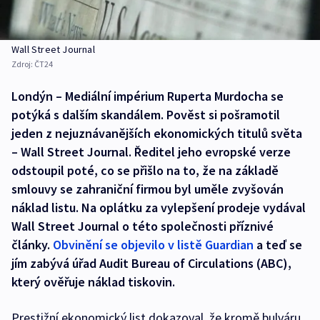
Wall Street Journal
Zdroj:
ČT24
Londýn – Mediální impérium Ruperta Murdocha se
potýká s dalším skandálem. Pověst si pošramotil
jeden z nejuznávanějších ekonomických titulů světa
– Wall Street Journal. Ředitel jeho evropské verze
odstoupil poté, co se přišlo na to, že na základě
smlouvy se zahraniční firmou byl uměle zvyšován
náklad listu. Na oplátku za vylepšení prodeje vydával
Wall Street Journal o této společnosti příznivé
články.
Obvinění se objevilo v listě Guardian
a teď se
jím zabývá úřad Audit Bureau of Circulations (ABC),
který ověřuje náklad tiskovin.
Prestižní ekonomický list dokazoval, že kromě bulváru