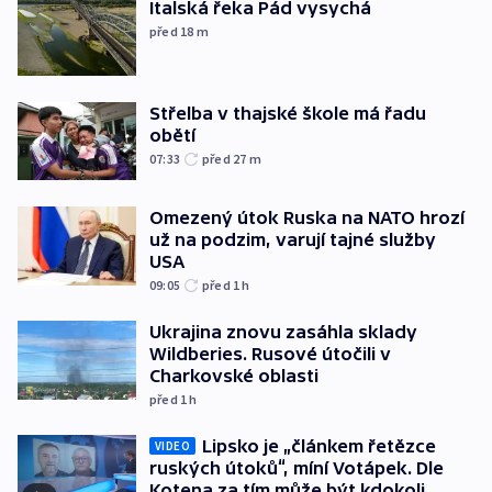
Italská řeka Pád vysychá
před 18
m
Střelba v thajské škole má řadu
obětí
07:33
před 27
m
Omezený útok Ruska na NATO hrozí
už na podzim, varují tajné služby
USA
09:05
před 1
h
Ukrajina znovu zasáhla sklady
Wildberies. Rusové útočili v
Charkovské oblasti
před 1
h
Lipsko je „článkem řetězce
VIDEO
ruských útoků“, míní Votápek. Dle
Kotena za tím může být kdokoli