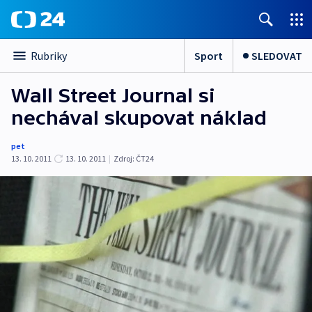
Sport
SLEDOVAT
Rubriky
Wall Street Journal si
nechával skupovat náklad
pet
13. 10. 2011
13. 10. 2011
|
Zdroj:
ČT24