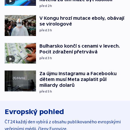
před 2
h
V Kongu hrozí mutace eboly, obávají
se virologové
před 3
h
Bulharsko končí s cenami v levech.
Pocit zdražení přetrvává
před 3
h
Za újmu Instagramu a Facebooku
dětem musí Meta zaplatit půl
miliardy dolarů
před 5
h
Evropský pohled
ČT24 každý den vybírá z obsahu publikovaného evropskými
veřejnými médii, členy Eurovize.