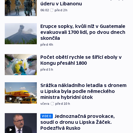
úderu v Libanonu
06:02
před 2
h
Erupce sopky, kvůli níž v Guatemale
evakuovali 1700 lidí, po dvou dnech
skončila
před 4
h
Počet obětí rychle se šířící eboly v
Kongu přesáhl 1800
před 5
h
Srážka nákladního letadla s dronem
u Lipska byla podle německého
ministra hybridní útok
včera
před 10
h
Jednoznačná provokace,
VIDEO
soudí o dronu u Lipska Žáček.
Podezřívá Rusko