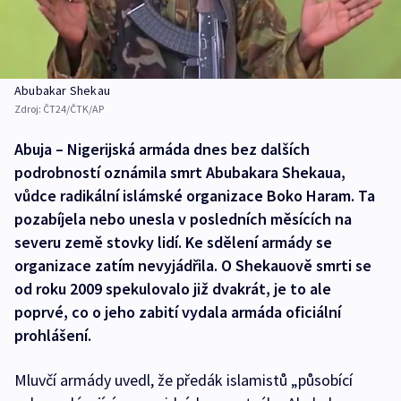
Abubakar Shekau
Zdroj:
ČT24/ČTK/AP
Abuja – Nigerijská armáda dnes bez dalších
podrobností oznámila smrt Abubakara Shekaua,
vůdce radikální islámské organizace Boko Haram. Ta
pozabíjela nebo unesla v posledních měsících na
severu země stovky lidí. Ke sdělení armády se
organizace zatím nevyjádřila. O Shekauově smrti se
od roku 2009 spekulovalo již dvakrát, je to ale
poprvé, co o jeho zabití vydala armáda oficiální
prohlášení.
Mluvčí armády uvedl, že předák islamistů „působící