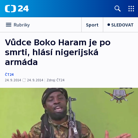
Sport
SLEDOVAT
Rubriky
Vůdce Boko Haram je po
smrti, hlásí nigerijská
armáda
ČT24
24. 9. 2014
24. 9. 2014
|
Zdroj:
ČT24