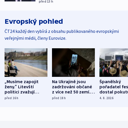
před 13
h
Evropský pohled
ČT24 každý den vybírá z obsahu publikovaného evropskými
veřejnými médii, členy Eurovize.
„Musíme zapojit
Na Ukrajině jsou
Španělský
ženy.“ Litevští
zadržováni občané
pořadatel fes
politici zvažují
z více než 50 zemí.
dostal pokut
dohodu o
Bojovali na straně
nekalé prakti
před 16
h
před 18
h
4. 8. 2026
demografii
Ruska