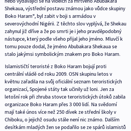
nebo vydávající se na videích za mrtvého Abubakara
Shekaua, výstřední postavu známou jako vůdce skupiny
Boko Haram“, byl zabit v boji s armádou v
severovýchodní Nigérii. Z těchto slov vyplývá, že Shekau
zahynul již dříve a že po smrti je i jeho pravděpodobný
nástupce, který podle všeho přijal jeho jméno. Mluvčí k
tomu pouze dodal, že jméno Abubakara Shekaua se
stalo jakýmsi symbolickým znakem pro Boko Haram.
Islamističtí teroristé z Boko Haram bojují proti
centrální vládě od roku 2009. OSN skupinu letos v
květnu zařadila na svůj oficiální seznam teroristických
organizací, Spojené státy tak učinily už loni. Jen za
letošní rok při zhruba stovce teroristických útoků zabila
organizace Boko Haram přes 3 000 lidí. Na svědomí
mají také únos více než 250 dívek ze střední školy v
Chiboku, o jejichž osudu stále není nic známo. Dalším
desítkám mladých žen se podařilo se ze spárů islamistů