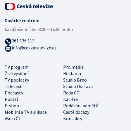
Divácké centrum
každý všední den:
8:00—16:00 hodin
261 136 113
info@ceskatelevize.cz
TV program
Pro média
Živé vysílání
Reklama
TV poplatky
Studio Brno
Teletext
Studio Ostrava
Podcasty
Rada ČT
Počasí
Kariéra
E-shop
Podávání námětů
Mobilní a TV aplikace
Časté dotazy
Vše o ČT
Kontakty