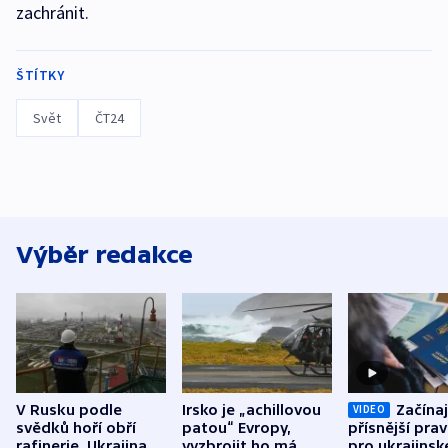
zachránit.
ŠTÍTKY
Svět
ČT24
Výběr redakce
V Rusku podle
Irsko je „achillovou
Začínaj
VIDEO
svědků hoří obří
patou“ Evropy,
přísnější prav
rafinerie. Ukrajina
vyzbrojit ho má
pro ukrajinsk