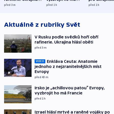
hlásí oběti
Francie
uprchlíky
před 3
m
před 1
h
před 2
h
Aktuálně z rubriky
Svět
V Rusku podle svědků hoří obří
rafinerie. Ukrajina hlásí oběti
před 3
m
Enkláva Ceuta: Anatomie
VIDEO
jednoho z nejzranitelnějších míst
Evropy
před 43
m
Irsko je „achillovou patou“ Evropy,
vyzbrojit ho má Francie
před 1
h
Izrael hlásí mrtvé a raněné vojáky po