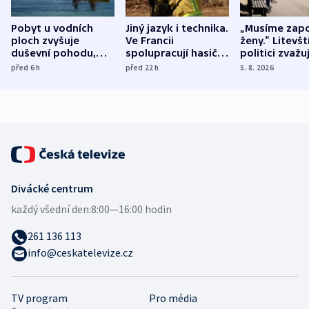
Pobyt u vodních
Jiný jazyk i technika.
„Musíme zapo
ploch zvyšuje
Ve Francii
ženy.“ Litevšt
duševní pohodu,
spolupracují hasiči z
politici zvažuj
ukázala
různých zemí
dohodu o
před 6
h
před 22
h
5. 8. 2026
mezinárodní studie
demografii
Divácké centrum
každý všední den:
8:00—16:00 hodin
261 136 113
info@ceskatelevize.cz
TV program
Pro média