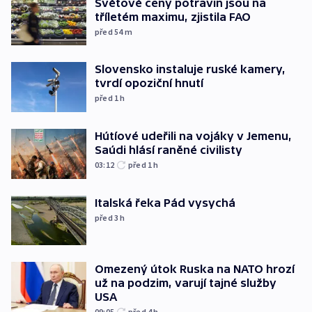
Světové ceny potravin jsou na
tříletém maximu, zjistila FAO
před 54
m
Slovensko instaluje ruské kamery,
tvrdí opoziční hnutí
před 1
h
Hútíové udeřili na vojáky v Jemenu,
Saúdi hlásí raněné civilisty
03:12
před 1
h
Italská řeka Pád vysychá
před 3
h
Omezený útok Ruska na NATO hrozí
už na podzim, varují tajné služby
USA
09:05
před 4
h