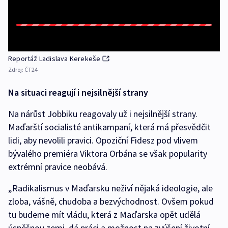
Reportáž Ladislava Kerekeše
Zdroj:
ČT24
Na situaci reagují i nejsilnější strany
Na nárůst Jobbiku reagovaly už i nejsilnější strany.
Maďarští socialisté antikampaní, která má přesvědčit
lidi, aby nevolili pravici. Opoziční Fidesz pod vlivem
bývalého premiéra Viktora Orbána se však popularity
extrémní pravice neobává.
„Radikalismus v Maďarsku neživí nějaká ideologie, ale
zloba, vášně, chudoba a bezvýchodnost. Ovšem pokud
tu budeme mít vládu, která z Maďarska opět udělá
úspěšnou zemi, dá práci a možnost na zvýšení životní