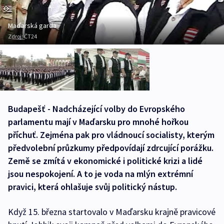
Maďarská garda
Zdroj:
ČT24
Budapešť - Nadcházející volby do Evropského
parlamentu mají v Maďarsku pro mnohé hořkou
příchuť. Zejména pak pro vládnoucí socialisty, kterým
předvolební průzkumy předpovídají zdrcující porážku.
Země se zmítá v ekonomické i politické krizi a lidé
jsou nespokojení. A to je voda na mlýn extrémní
pravici, která ohlašuje svůj politický nástup.
Když 15. března startovalo v Maďarsku krajně pravicové