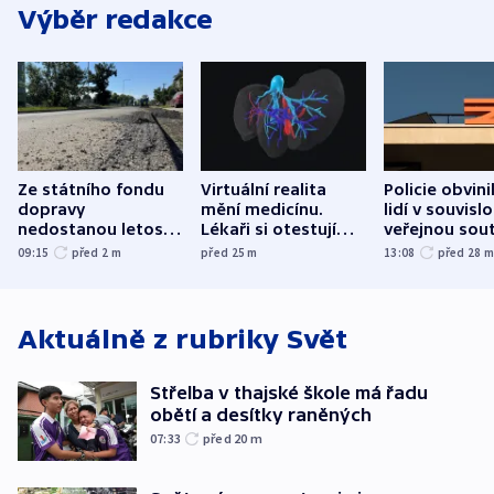
Výběr redakce
Ze státního fondu
Virtuální realita
Policie obvini
dopravy
mění medicínu.
lidí v souvislo
nedostanou letos
Lékaři si otestují
veřejnou sout
kraje na silnice ani
každý řez, říká
Správy železn
09:15
před 2
m
před 25
m
13:08
před 28
korunu, řekl Půta
český expert
Aktuálně z rubriky
Svět
Střelba v thajské škole má řadu
obětí a desítky raněných
07:33
před 20
m