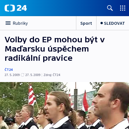
Sport
SLEDOVAT
Rubriky
Volby do EP mohou být v
Maďarsku úspěchem
radikální pravice
ČT24
27. 5. 2009
27. 5. 2009
|
Zdroj:
ČT24