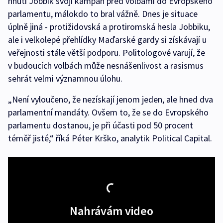
hnutí Jobbik svoji kampaň před volbami do Evropského
parlamentu, málokdo to bral vážně. Dnes je situace
úplně jiná - protižidovská a protiromská hesla Jobbiku,
ale i velkolepé přehlídky Maďarské gardy si získávají u
veřejnosti stále větší podporu. Politologové varují, že
v budoucích volbách může nesnášenlivost a rasismus
sehrát velmi významnou úlohu.
„Není vyloučeno, že nezískají jenom jeden, ale hned dva
parlamentní mandáty. Ovšem to, že se do Evropského
parlamentu dostanou, je při účasti pod 50 procent
téměř jisté,“ říká Péter Krško, analytik Political Capital.
Nahrávám video