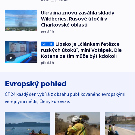
Ukrajina znovu zasáhla sklady
Wildberies. Rusové útočili v
Charkovské oblasti
před 4
h
Lipsko je „článkem řetězce
VIDEO
ruských útoků“, míní Votápek. Dle
Kotena za tím může být kdokoli
před 5
h
Evropský pohled
ČT24 každý den vybírá z obsahu publikovaného evropskými
veřejnými médii, členy Eurovize.