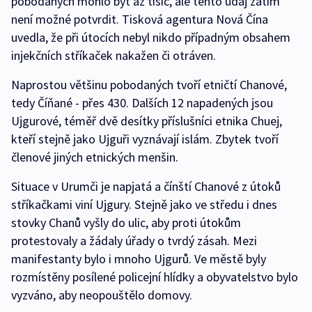
pobodaných mohlo být až tisíc, ale tento údaj zatím
není možné potvrdit. Tisková agentura Nová Čína
uvedla, že při útocích nebyl nikdo případným obsahem
injekčních stříkaček nakažen či otráven.
Naprostou většinu pobodaných tvoří etničtí Chanové,
tedy Číňané - přes 430. Dalších 12 napadených jsou
Ujgurové, téměř dvě desítky příslušníci etnika Chuej,
kteří stejně jako Ujguři vyznávají islám. Zbytek tvoří
členové jiných etnických menšin.
Situace v Urumči je napjatá a čínští Chanové z útoků
stříkačkami viní Ujgury. Stejně jako ve středu i dnes
stovky Chanů vyšly do ulic, aby proti útokům
protestovaly a žádaly úřady o tvrdý zásah. Mezi
manifestanty bylo i mnoho Ujgurů. Ve městě byly
rozmístěny posílené policejní hlídky a obyvatelstvo bylo
vyzváno, aby neopouštělo domovy.