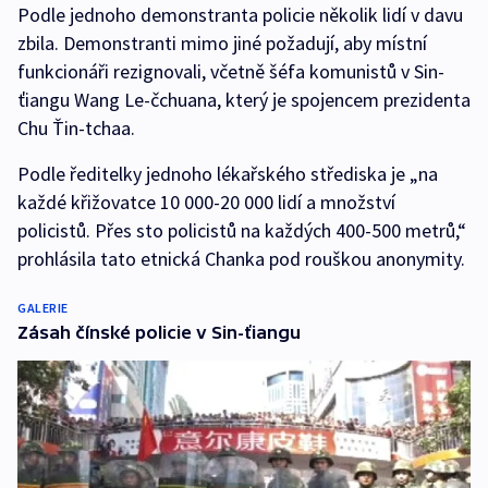
Podle jednoho demonstranta policie několik lidí v davu
zbila. Demonstranti mimo jiné požadují, aby místní
funkcionáři rezignovali, včetně šéfa komunistů v Sin-
ťiangu Wang Le-čchuana, který je spojencem prezidenta
Chu Ťin-tchaa.
Podle ředitelky jednoho lékařského střediska je „na
každé křižovatce 10 000-20 000 lidí a množství
policistů. Přes sto policistů na každých 400-500 metrů,“
prohlásila tato etnická Chanka pod rouškou anonymity.
GALERIE
Zásah čínské policie v Sin-ťiangu