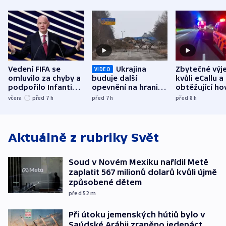
Vedení FIFA se
Ukrajina
Zbytečné výj
VIDEO
omluvilo za chyby a
buduje další
kvůli eCallu a
podpořilo Infantina.
opevnění na hranici
obtěžující ho
UEFA trvá na
s Běloruskem
zdržují záchr
včera
před 7
h
před 7
h
před 8
h
bojkotu
Aktuálně z rubriky
Svět
Soud v Novém Mexiku nařídil Metě
zaplatit 567 milionů dolarů kvůli újmě
způsobené dětem
před 52
m
Při útoku jemenských hútiů bylo v
Saúdské Arábii zraněno jedenáct