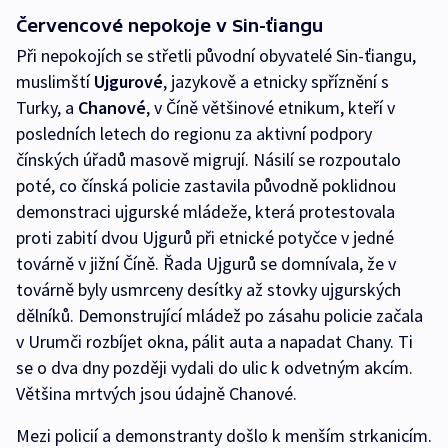
Červencové nepokoje v Sin-ťiangu
Při nepokojích se střetli původní obyvatelé Sin-ťiangu,
muslimští
Ujgurové
, jazykově a etnicky spříznění s
Turky, a
Chanové
, v Číně většinové etnikum, kteří v
posledních letech do regionu za aktivní podpory
čínských úřadů masově migrují. Násilí se rozpoutalo
poté, co čínská policie zastavila původně poklidnou
demonstraci ujgurské mládeže, která protestovala
proti zabití dvou Ujgurů při etnické potyčce v jedné
továrně v jižní Číně. Řada Ujgurů se domnívala, že v
továrně byly usmrceny desítky až stovky ujgurských
dělníků. Demonstrující mládež po zásahu policie začala
v Urumči rozbíjet okna, pálit auta a napadat Chany. Ti
se o dva dny později vydali do ulic k odvetným akcím.
Většina mrtvých jsou údajně Chanové.
Mezi policií a demonstranty došlo k menším strkanicím.