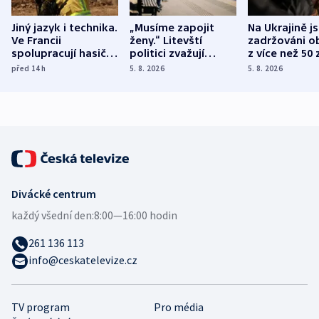
Jiný jazyk i technika.
„Musíme zapojit
Na Ukrajině j
Ve Francii
ženy.“ Litevští
zadržováni o
spolupracují hasiči z
politici zvažují
z více než 50 
různých zemí
dohodu o
Bojovali na s
před 14
h
5. 8. 2026
5. 8. 2026
demografii
Ruska
Divácké centrum
každý všední den:
8:00—16:00 hodin
261 136 113
info@ceskatelevize.cz
TV program
Pro média