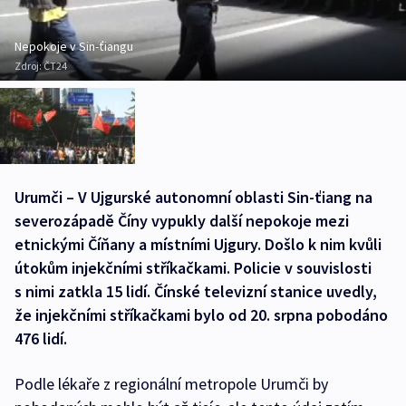
Nepokoje v Sin-ťiangu
Zdroj:
ČT24
Urumči – V Ujgurské autonomní oblasti Sin-ťiang na
severozápadě Číny vypukly další nepokoje mezi
etnickými Číňany a místními Ujgury. Došlo k nim kvůli
útokům injekčními stříkačkami. Policie v souvislosti
s nimi zatkla 15 lidí. Čínské televizní stanice uvedly,
že injekčními stříkačkami bylo od 20. srpna pobodáno
476 lidí.
Podle lékaře z regionální metropole Urumči by