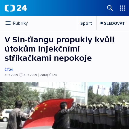
Sport
SLEDOVAT
Rubriky
V Sin-ťiangu propukly kvůli
útokům injekčními
stříkačkami nepokoje
ČT24
3. 9. 2009
3. 9. 2009
|
Zdroj:
ČT24