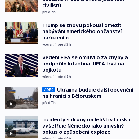
civilistů
před 2
h
Trump se znovu pokouší omezit
nabývání amerického občanství
narozením
včera
před 3
h
Vedení FIFA se omluvilo za chyby a
podpořilo Infantina. UEFA trvá na
bojkotu
včera
před 7
h
Ukrajina buduje další opevnění
VIDEO
na hranici s Běloruskem
před 7
h
Incidenty s drony na letišti v Lipsku
vyšetřuje Německo jako úmyslný
pokus o způsobení exploze
včera
před 9
h