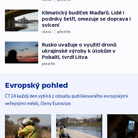
Klimatický budíček Maďarů. Lidé i
podniky šetří, omezuje se doprava i
svícení
včera
před 9
h
Rusko uvažuje o využití dronů
ukrajinské výroby k útokům v
Pobaltí, tvrdí Litva
před 9
h
Evropský pohled
ČT24 každý den vybírá z obsahu publikovaného evropskými
veřejnými médii, členy Eurovize.