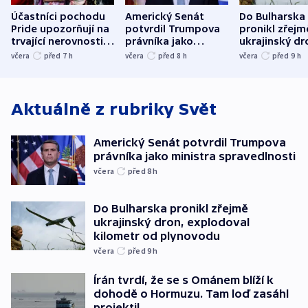
Účastníci pochodu
Americký Senát
Do Bulharska
Pride upozorňují na
potvrdil Trumpova
pronikl zřejm
trvající nerovnosti i
právníka jako
ukrajinský dr
společenskou
ministra
explodoval k
včera
před 7
h
včera
před 8
h
včera
před 9
h
atmosféru
spravedlnosti
od plynovod
Aktuálně z rubriky
Svět
Americký Senát potvrdil Trumpova
právníka jako ministra spravedlnosti
včera
před 8
h
Do Bulharska pronikl zřejmě
ukrajinský dron, explodoval
kilometr od plynovodu
včera
před 9
h
Írán tvrdí, že se s Ománem blíží k
dohodě o Hormuzu. Tam loď zasáhl
projektil