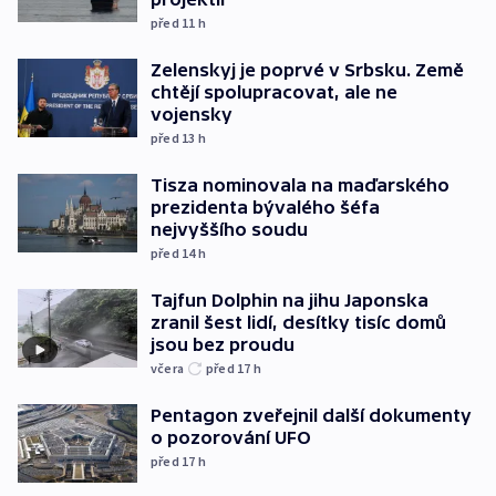
před 11
h
Zelenskyj je poprvé v Srbsku. Země
chtějí spolupracovat, ale ne
vojensky
před 13
h
Tisza nominovala na maďarského
prezidenta bývalého šéfa
nejvyššího soudu
před 14
h
Tajfun Dolphin na jihu Japonska
zranil šest lidí, desítky tisíc domů
jsou bez proudu
včera
před 17
h
Pentagon zveřejnil další dokumenty
o pozorování UFO
před 17
h