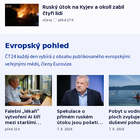
Ruský útok na Kyjev a okolí zabil
čtyři lidi
včera
před 17
h
Evropský pohled
ČT24 každý den vybírá z obsahu publikovaného evropskými
veřejnými médii, členy Eurovize.
Falešní „lékaři“
Spekulace o
Pobyt u vodn
vytvoření AI šíří
přímém ruském
ploch zvyšuje
mezi staršími
útoku jsou pošetilé,
duševní poho
Poláky nebezpečné
míní estonský
ukázala
před 21
h
7. 8. 2026
7. 8. 2026
zdravotní rady
bezpečnostní
mezinárodní 
expert