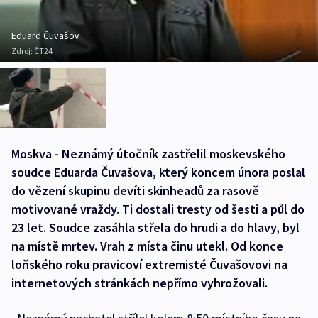
Eduard Čuvašov
Zdroj:
ČT24
Moskva - Neznámý útočník zastřelil moskevského
soudce Eduarda Čuvašova, který koncem února poslal
do vězení skupinu devíti skinheadů za rasově
motivované vraždy. Ti dostali tresty od šesti a půl do
23 let. Soudce zasáhla střela do hrudi a do hlavy, byl
na místě mrtev. Vrah z místa činu utekl. Od konce
loňského roku pravicoví extremisté Čuvašovovi na
internetových stránkách nepřímo vyhrožovali.