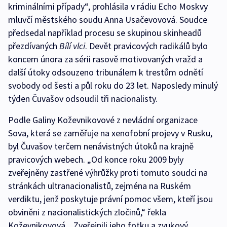
kriminálními případy“, prohlásila v rádiu Echo Moskvy
mluvčí městského soudu Anna Usačevovová. Soudce
předsedal například procesu se skupinou skinheadů
přezdívaných
Bílí vlci
. Devět pravicových radikálů bylo
koncem února za sérii rasově motivovaných vražd a
další útoky odsouzeno tribunálem k trestům odnětí
svobody od šesti a půl roku do 23 let. Naposledy minulý
týden Čuvašov odsoudil tři nacionalisty.
Podle Galiny Koževnikovové z nevládní organizace
Sova, která se zaměřuje na xenofobní projevy v Rusku,
byl Čuvašov terčem nenávistných útoků na krajně
pravicových webech. „Od konce roku 2009 byly
zveřejněny zastřené výhrůžky proti tomuto soudci na
stránkách ultranacionalistů, zejména na Ruském
verdiktu, jenž poskytuje právní pomoc všem, kteří jsou
obviněni z nacionalistických zločinů,“ řekla
Koževnikovová. „Zveřejnili jeho fotku a zvukový