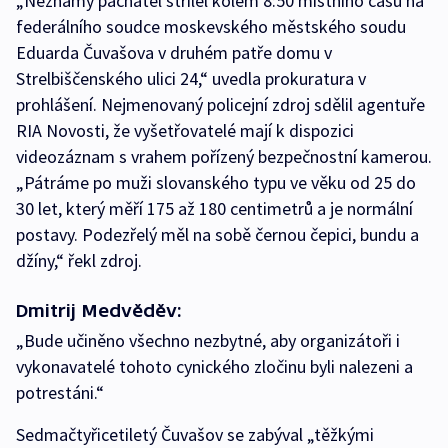
„Neznámý pachatel střílel kolem 8:50 místního času na
federálního soudce moskevského městského soudu
Eduarda Čuvašova v druhém patře domu v
Strelbiščenského ulici 24,“ uvedla prokuratura v
prohlášení. Nejmenovaný policejní zdroj sdělil agentuře
RIA Novosti, že vyšetřovatelé mají k dispozici
videozáznam s vrahem pořízený bezpečnostní kamerou.
„Pátráme po muži slovanského typu ve věku od 25 do
30 let, který měří 175 až 180 centimetrů a je normální
postavy. Podezřelý měl na sobě černou čepici, bundu a
džíny,“ řekl zdroj.
Dmitrij Medvěděv:
„Bude učiněno všechno nezbytné, aby organizátoři i
vykonavatelé tohoto cynického zločinu byli nalezeni a
potrestáni.“
Sedmačtyřicetiletý Čuvašov se zabýval „těžkými