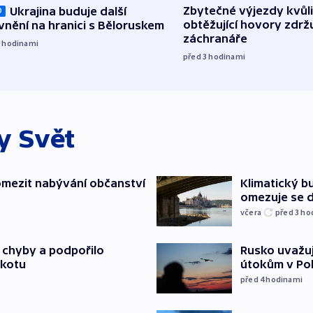
Zbytečné výjezdy kvůli
Ukrajina buduje další
O
obtěžující hovory zdržu
nění na hranici s Běloruskem
záchranáře
2
hodinami
před 3
hodinami
ky
Svět
mezit nabývání občanství
Klimatický bu
omezuje se d
včera
před 3
ho
a chyby a podpořilo
Rusko uvažuj
jkotu
útokům v Poba
před 4
hodinami