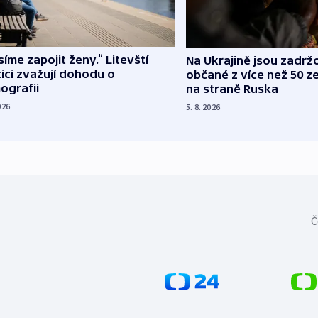
íme zapojit ženy.“ Litevští
Na Ukrajině jsou zadrž
tici zvažují dohodu o
občané z více než 50 ze
ografii
na straně Ruska
026
5. 8. 2026
Č