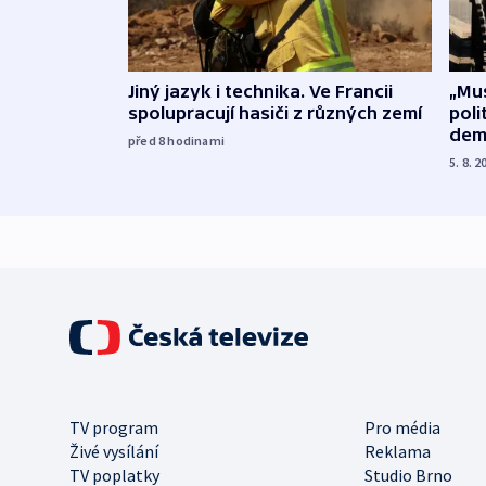
Jiný jazyk i technika. Ve Francii
„Mus
spolupracují hasiči z různých zemí
poli
dem
před 8
hodinami
5. 8. 2
TV program
Pro média
Živé vysílání
Reklama
TV poplatky
Studio Brno