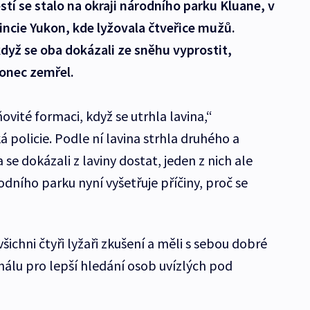
stí se stalo na okraji národního parku Kluane, v
incie Yukon, kde lyžovala čtveřice mužů.
když se oba dokázali ze sněhu vyprostit,
konec zemřel.
ovité formaci, když se utrhla lavina,“
policie. Podle ní lavina strhla druhého a
se dokázali z laviny dostat, jeden z nich ale
dního parku nyní vyšetřuje příčiny, proč se
šichni čtyři lyžaři zkušení a měli s sebou dobré
nálu pro lepší hledání osob uvízlých pod