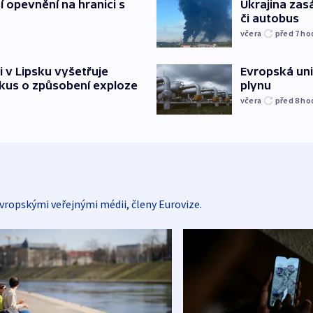
í opevnění na hranici s
Ukrajina zasá
či autobus
včera
před 7
ho
i v Lipsku vyšetřuje
Evropská un
kus o způsobení exploze
plynu
včera
před 8
ho
vropskými veřejnými médii, členy Eurovize.