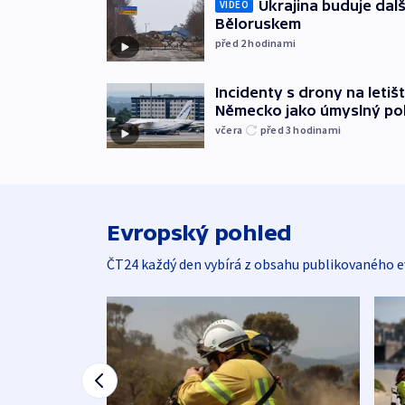
Ukrajina buduje dalš
VIDEO
Běloruskem
před 2
hodinami
Incidenty s drony na letišt
Německo jako úmyslný po
včera
před 3
hodinami
Evropský pohled
ČT24 každý den vybírá z obsahu publikovaného e