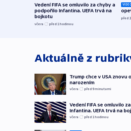
Vedení FIFA se omluvilo za chyby a
VIDE
podpořilo Infantina. UEFA trvá na
opev
bojkotu
před 
včera
před 1
hodinou
Aktuálně z rubri
Trump chce v USA znovu o
narozením
včera
před 9
minutami
Vedení FIFA se omluvilo z
Infantina. UEFA trvá na bo
včera
před 1
hodinou