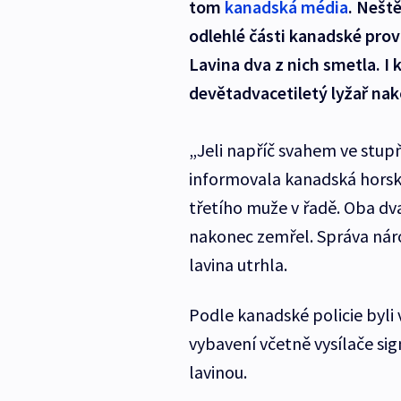
tom
kanadská média
. Neště
odlehlé části kanadské prov
Lavina dva z nich smetla. I 
devětadvacetiletý lyžař na
„Jeli napříč svahem ve stupň
informovala kanadská horská 
třetího muže v řadě. Oba dva 
nakonec zemřel. Správa náro
lavina utrhla.
Podle kanadské policie byli v
vybavení včetně vysílače sig
lavinou.