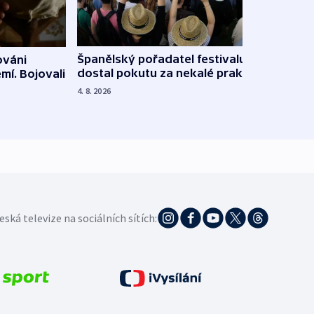
Španělský pořadatel festivalu
ováni
Lesn
dostal pokutu za nekalé praktiky
mí. Bojovali
dopa
zdrav
4. 8. 2026
4. 8. 20
eská televize na sociálních sítích: