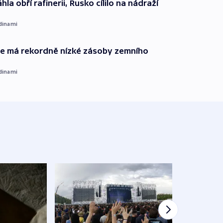
hla obří rafinerii, Rusko cílilo na nádraží
dinami
ie má rekordně nízké zásoby zemního
dinami