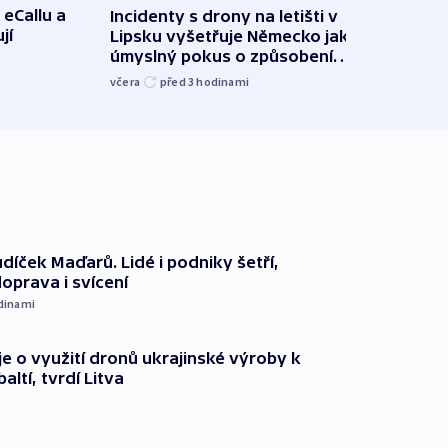
 eCallu a
Incidenty s drony na letišti v
Klima
jí
Lipsku vyšetřuje Německo jako
podn
úmyslný pokus o způsobení
i sví
exploze
včera
před 3
hodinami
včera
díček Maďarů. Lidé i podniky šetří,
oprava i svícení
dinami
e o využití dronů ukrajinské výroby k
ltí, tvrdí Litva