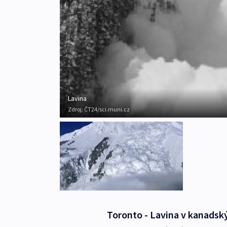
Lavina
Zdroj:
ČT24/sci.muni.cz
Toronto - Lavina v kanadský