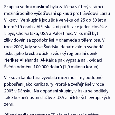
Skupina sedmi muslimů byla zatčena v úterý v rámci
mezinárodního vyšetřování spiknutí proti Švédovi Larsu
Vilksovi. Ve skupině jsou lidé ve věku od 25 do 50 let a
kromě tří osob z Alžírska k ní patří také jeden člověk z
Libye, Chorvatska, USA a Palestinec. Vilks měl být
zlikvidován za zpodobnění Mohameda s tělem psa. V
roce 2007, kdy se ve Švédsku debatovalo o svobodě
tisku, jeho kresbu otiskl švédský regionální deník
Nerikes Allehanda. Al-Káida pak vypsala na likvidaci
Švéda odměnu 100.000 dolarů (1,9 milionu korun).
Vilksova karikatura vyvolala mezi muslimy podobné
pobouření jako karikatury Proroka zveřejněné v roce
2005 v Dánsku. Na dopadení skupiny v Irsku se podílely
také bezpečnostní služby z USA a některých evropských
zemí.
Případ podle agentury AFP zřejmě souvisí s aférou