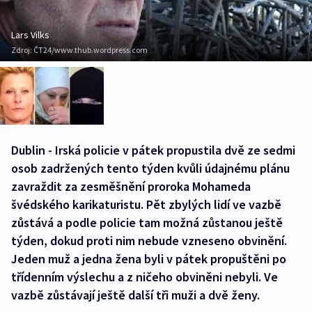
Lars Vilks
Zdroj:
ČT24/www.thub.wordpress.com
Dublin - Irská policie v pátek propustila dvě ze sedmi
osob zadržených tento týden kvůli údajnému plánu
zavraždit za zesměšnění proroka Mohameda
švédského karikaturistu. Pět zbylých lidí ve vazbě
zůstává a podle policie tam možná zůstanou ještě
týden, dokud proti nim nebude vzneseno obvinění.
Jeden muž a jedna žena byli v pátek propuštěni po
třídenním výslechu a z ničeho obviněni nebyli. Ve
vazbě zůstávají ještě další tři muži a dvě ženy.