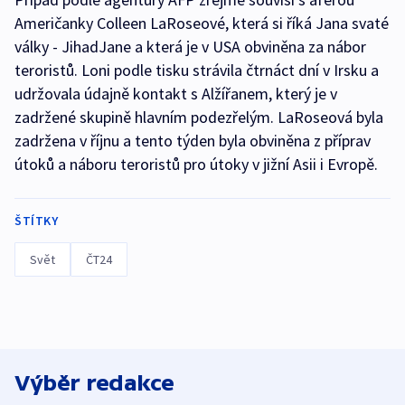
Američanky Colleen LaRoseové, která si říká Jana svaté
války - JihadJane a která je v USA obviněna za nábor
teroristů. Loni podle tisku strávila čtrnáct dní v Irsku a
udržovala údajně kontakt s Alžířanem, který je v
zadržené skupině hlavním podezřelým. LaRoseová byla
zadržena v říjnu a tento týden byla obviněna z příprav
útoků a náboru teroristů pro útoky v jižní Asii i Evropě.
ŠTÍTKY
Svět
ČT24
Výběr redakce