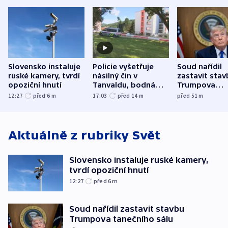
Slovensko instaluje
Policie vyšetřuje
Soud nařídil
ruské kamery, tvrdí
násilný čin v
zastavit stav
opoziční hnutí
Tanvaldu, bodná
Trumpova
zranění při něm
tanečního sá
12:27
před 6
m
17:03
před 14
m
před 51
m
utrpěli tři lidé
Aktuálně z rubriky
Svět
Slovensko instaluje ruské kamery,
tvrdí opoziční hnutí
12:27
před 6
m
Soud nařídil zastavit stavbu
Trumpova tanečního sálu