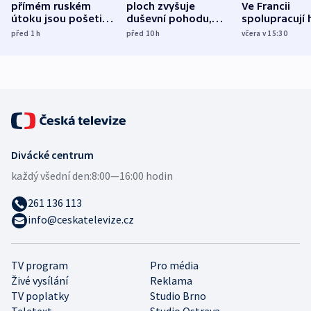
přímém ruském
ploch zvyšuje
Ve Francii
útoku jsou pošetilé,
duševní pohodu,
spolupracují h
míní estonský
ukázala
různých zemí
před 1
h
před 10
h
včera v 15:30
bezpečnostní
mezinárodní studie
expert
Divácké centrum
každý všední den:
8:00—16:00 hodin
261 136 113
info@ceskatelevize.cz
TV program
Pro média
Živé vysílání
Reklama
TV poplatky
Studio Brno