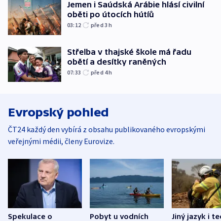
Jemen i Saúdská Arábie hlásí civilní
oběti po útocích hútíů
03:12
před 3
h
Střelba v thajské škole má řadu
obětí a desítky raněných
07:33
před 4
h
Evropský pohled
ČT24 každý den vybírá z obsahu publikovaného evropskými
veřejnými médii, členy Eurovize.
Spekulace o
Pobyt u vodních
Jiný jazyk i t