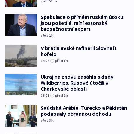
před 51
m
Spekulace o přímém ruském útoku
jsou pošetilé, míní estonský
bezpečnostní expert
před 1
h
V bratislavské rafinerii Slovnaft
hořelo
14:22
před 1
h
Ukrajina znovu zasáhla sklady
Wildberries. Rusové útočili v
Charkovské oblasti
09:02
před 2
h
Saúdská Arábie, Turecko a Pákistán
podepsaly obrannou dohodu
před 3
h