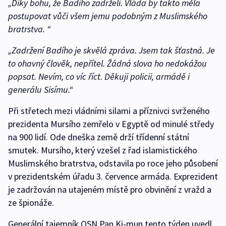
„Díky bohu, že Badího zadrželi. Vláda by takto měla
postupovat vůči všem jemu podobným z Muslimského
bratrstva. “
„Zadržení Badího je skvělá zpráva. Jsem tak šťastná. Je
to ohavný člověk, nepřítel. Žádná slova ho nedokážou
popsat. Nevím, co víc říct. Děkuji policii, armádě i
generálu Sisímu.“
Při střetech mezi vládními silami a příznivci svrženého
prezidenta Mursího zemřelo v Egyptě od minulé středy
na 900 lidí. Ode dneška země drží třídenní státní
smutek. Mursího, který vzešel z řad islamistického
Muslimského bratrstva, odstavila po roce jeho působení
v prezidentském úřadu 3. července armáda. Exprezident
je zadržován na utajeném místě pro obvinění z vražd a
ze špionáže.
Generální tajemník OSN Pan Ki-mun tento týden uvedl,