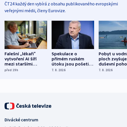
ČT24 každý den vybírá z obsahu publikovaného evropskými
veřejnými médii, členy Eurovize.
Falešní „lékaři“
Spekulace o
Pobyt u vodn
vytvoření AI šíří
přímém ruském
ploch zvyšuje
mezi staršími
útoku jsou pošetilé,
duševní poho
Poláky nebezpečné
míní estonský
ukázala
před 19
h
7. 8. 2026
7. 8. 2026
zdravotní rady
bezpečnostní
mezinárodní 
expert
Divácké centrum