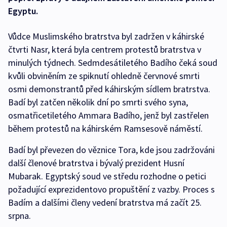
Egyptu.
Vůdce Muslimského bratrstva byl zadržen v káhirské
čtvrti Nasr, která byla centrem protestů bratrstva v
minulých týdnech. Sedmdesátiletého Badího čeká soud
kvůli obviněním ze spiknutí ohledně červnové smrti
osmi demonstrantů před káhirským sídlem bratrstva.
Badí byl zatčen několik dní po smrti svého syna,
osmatřicetiletého Ammara Badího, jenž byl zastřelen
během protestů na káhirském Ramsesově náměstí.
Badí byl převezen do věznice Tora, kde jsou zadržováni
další členové bratrstva i bývalý prezident Husní
Mubarak. Egyptský soud ve středu rozhodne o petici
požadující exprezidentovo propuštění z vazby. Proces s
Badím a dalšími členy vedení bratrstva má začít 25.
srpna.