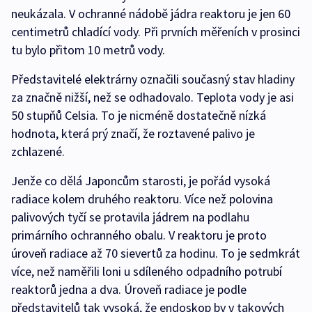
neukázala. V ochranné nádobě jádra reaktoru je jen 60
centimetrů chladící vody. Při prvních měřeních v prosinci
tu bylo přitom 10 metrů vody.
Představitelé elektrárny označili současný stav hladiny
za značně nižší, než se odhadovalo. Teplota vody je asi
50 stupňů Celsia. To je nicméně dostatečně nízká
hodnota, která prý značí, že roztavené palivo je
zchlazené.
Jenže co dělá Japoncům starosti, je pořád vysoká
radiace kolem druhého reaktoru. Více než polovina
palivových tyčí se protavila jádrem na podlahu
primárního ochranného obalu. V reaktoru je proto
úroveň radiace až 70 sievertů za hodinu. To je sedmkrát
více, než naměřili loni u sdíleného odpadního potrubí
reaktorů jedna a dva. Úroveň radiace je podle
představitelů tak vysoká, že endoskop by v takových