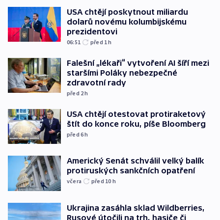
USA chtějí poskytnout miliardu
dolarů novému kolumbijskému
prezidentovi
06:51
před 1
h
Falešní „lékaři“ vytvoření AI šíří mezi
staršími Poláky nebezpečné
zdravotní rady
před 2
h
USA chtějí otestovat protiraketový
štít do konce roku, píše Bloomberg
před 6
h
Americký Senát schválil velký balík
protiruských sankčních opatření
včera
před 10
h
Ukrajina zasáhla sklad Wildberries,
Rusové útočili na trh, hasiče či