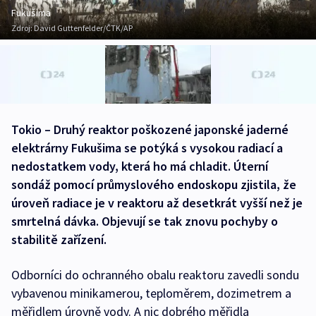
Fukušima
Zdroj:
David Guttenfelder/ČTK/AP
Tokio – Druhý reaktor poškozené japonské jaderné
elektrárny Fukušima se potýká s vysokou radiací a
nedostatkem vody, která ho má chladit. Úterní
sondáž pomocí průmyslového endoskopu zjistila, že
úroveň radiace je v reaktoru až desetkrát vyšší než je
smrtelná dávka. Objevují se tak znovu pochyby o
stabilitě zařízení.
Odborníci do ochranného obalu reaktoru zavedli sondu
vybavenou minikamerou, teploměrem, dozimetrem a
měřidlem úrovně vody. A nic dobrého měřidla