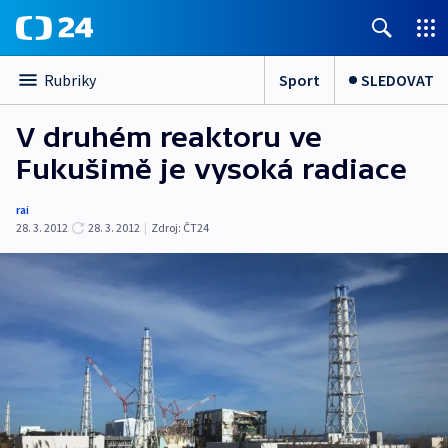
Sport
SLEDOVAT
Rubriky
V druhém reaktoru ve
Fukušimě je vysoká radiace
rai
28. 3. 2012
28. 3. 2012
|
Zdroj:
ČT24