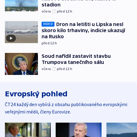
stadion
včera
před 12
h
Dron na letišti u Lipska nesl
VIDEO
skoro kilo trhaviny, indicie ukazují
na Rusko
před 12
h
Soud nařídil zastavit stavbu
Trumpova tanečního sálu
včera
před 12
h
Evropský pohled
ČT24 každý den vybírá z obsahu publikovaného evropskými
veřejnými médii, členy Eurovize.