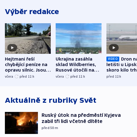
Výběr redakce
Hejtmani řeší
Ukrajina zasáhla
Dron n
VIDEO
chybějící peníze na
sklad Wildberries,
letišti u Lips
opravu silnic. Jsou
Rusové útočili na
skoro kilo trh
nenárokové, namítá
trh, hasiče či
indicie ukazuj
včera
před 12
h
včera
před 12
h
před 12
h
ministerstvo
stadion
Rusko
Aktuálně z rubriky
Svět
Ruský útok na předměstí Kyjeva
zabil tři lidi včetně dítěte
před 50
m