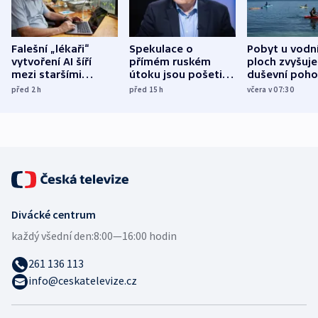
Falešní „lékaři“
Spekulace o
Pobyt u vodn
vytvoření AI šíří
přímém ruském
ploch zvyšuje
mezi staršími
útoku jsou pošetilé,
duševní poho
Poláky nebezpečné
míní estonský
ukázala
před 2
h
před 15
h
včera v 07:30
zdravotní rady
bezpečnostní
mezinárodní 
expert
Divácké centrum
každý všední den:
8:00—16:00 hodin
261 136 113
info@ceskatelevize.cz