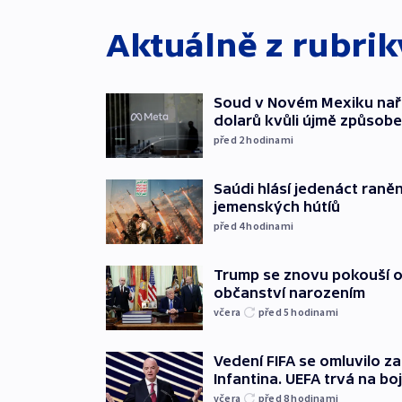
Aktuálně z rubri
Soud v Novém Mexiku naříd
dolarů kvůli újmě způsob
před 2
hodinami
Saúdi hlásí jedenáct raněn
jemenských hútíů
před 4
hodinami
Trump se znovu pokouší 
občanství narozením
včera
před 5
hodinami
Vedení FIFA se omluvilo z
Infantina. UEFA trvá na bo
včera
před 8
hodinami