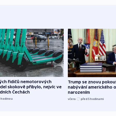
lých řidičů nemotorových
Trump se znovu pokouš
del skokově přibylo, nejvíc ve
nabývání amerického o
edních Čechách
narozením
1
hodinou
včera
před 5
hodinami