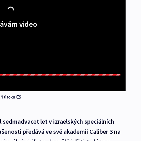
ávám video
ři útoku
l sedmadvacet let v izraelských speciálních
šenosti předává ve své akademii Caliber 3 na