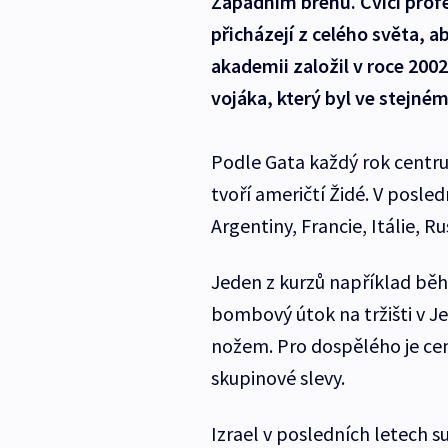
Západním břehu. Cvičí profesi
přicházejí z celého světa, a
akademii založil v roce 200
vojáka, který byl ve stejném
Podle Gata každý rok centrum 
tvoří američtí Židé. V posledn
Argentiny, Francie, Itálie, Ru
Jeden z kurzů například bě
bombový útok na tržišti v 
nožem. Pro dospělého je cen
skupinové slevy.
Izrael v posledních letech s