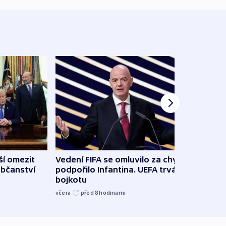
í omezit
Vedení FIFA se omluvilo za chyby a
VIDEO
bčanství
podpořilo Infantina. UEFA trvá na
opev
bojkotu
před 9
včera
před 8
hodinami