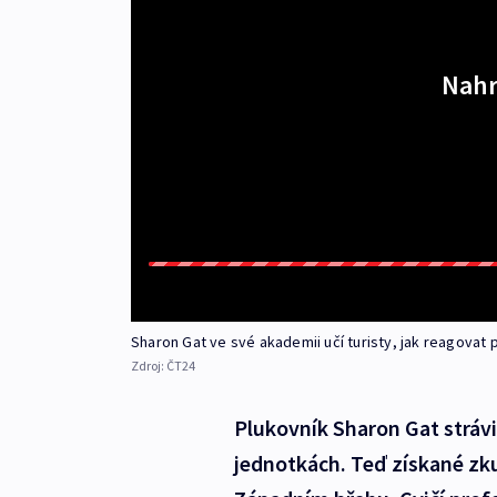
Nahr
Sharon Gat ve své akademii učí turisty, jak reagovat p
Zdroj:
ČT24
Plukovník Sharon Gat strávi
jednotkách. Teď získané zku