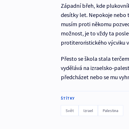
Západní břeh, kde plukovník 
desítky let. Nepokoje nebo t
musím proti někomu pozvedn
možnost, je to vždy ta posled
protiteroristického výcviku v
Přesto se škola stala terčem
vydělává na izraelsko-palesti
předcházet nebo se mu vyh
ŠTÍTKY
Svět
Izrael
Palestina