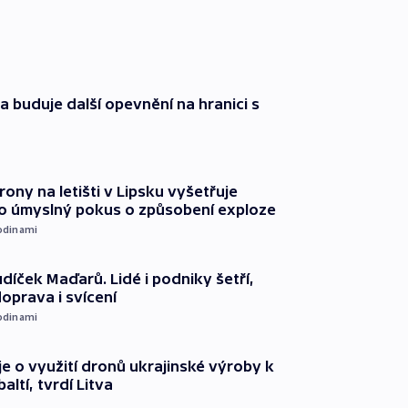
a buduje další opevnění na hranici s
rony na letišti v Lipsku vyšetřuje
o úmyslný pokus o způsobení exploze
odinami
díček Maďarů. Lidé i podniky šetří,
oprava i svícení
odinami
e o využití dronů ukrajinské výroby k
ltí, tvrdí Litva