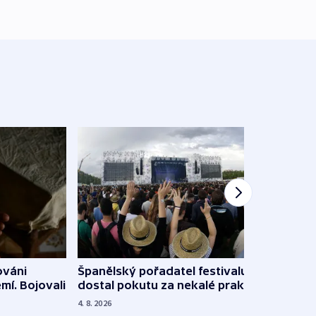
Španělský pořadatel festivalu
ováni
Lesn
dostal pokutu za nekalé praktiky
mí. Bojovali
dopa
zdrav
4. 8. 2026