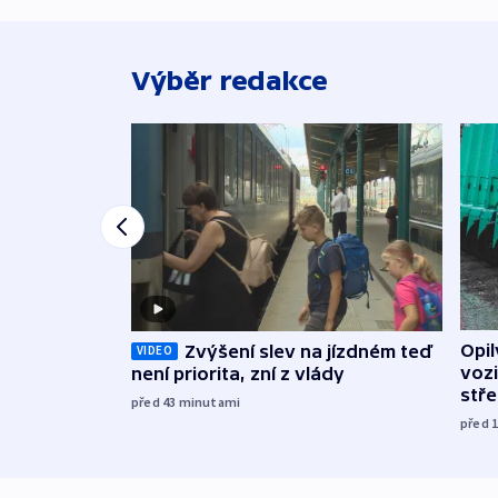
Výběr redakce
Opi
Zvýšení slev na jízdném teď
VIDEO
vozi
není priorita, zní z vlády
stř
před 43
minutami
před 