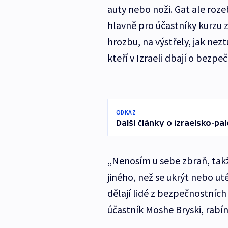
auty nebo noži. Gat ale roze
hlavně pro účastníky kurzu z
hrozbu, na výstřely, jak neztu
kteří v Izraeli dbají o bezpe
ODKAZ
Další články o izraelsko-p
„Nenosím u sebe zbraň, takž
jiného, než se ukrýt nebo uté
dělají lidé z bezpečnostních 
účastník Moshe Bryski, rabín 