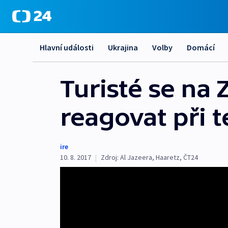
Hlavní události
Ukrajina
Volby
Domácí
Turisté se na 
reagovat při 
ire
10. 8. 2017
|
Zdroj:
Al Jazeera
,
Haaretz
,
ČT24