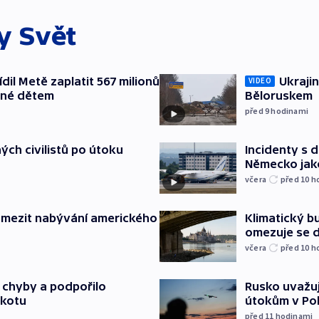
ky
Svět
il Metě zaplatit 567 milionů
Ukrajin
VIDEO
ené dětem
Běloruskem
před 9
hodinami
ých civilistů po útoku
Incidenty s d
Německo jak
včera
před 10
h
omezit nabývání amerického
Klimatický bu
omezuje se d
včera
před 10
h
a chyby a podpořilo
Rusko uvažuj
jkotu
útokům v Poba
před 11
hodinami