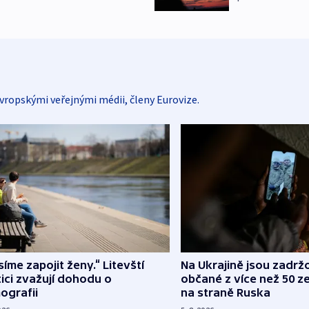
vropskými veřejnými médii, členy Eurovize.
íme zapojit ženy.“ Litevští
Na Ukrajině jsou zadrž
tici zvažují dohodu o
občané z více než 50 ze
ografii
na straně Ruska