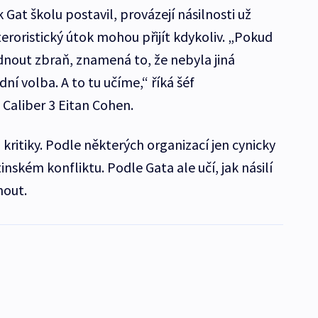
Gat školu postavil, provázejí násilnosti už
eroristický útok mohou přijít kdykoliv. „Pokud
out zbraň, znamená to, že nebyla jiná
ní volba. A to tu učíme,“ říká šéf
 Caliber 3 Eitan Cohen.
 kritiky. Podle některých organizací jen cynicky
nském konfliktu. Podle Gata ale učí, jak násilí
nout.