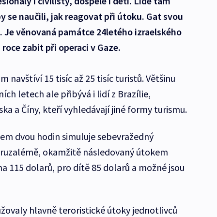
onály i civilisty, dospělé i děti. Lidé tam
by se naučili, jak reagovat při útoku. Gat svou
2. Je věnovaná památce 24letého izraelského
 roce zabit při operaci v Gaze.
navštíví 15 tisíc až 25 tisíc turistů. Většinu
ích letech ale přibývá i lidí z Brazílie,
ska a Číny, kteří vyhledávají jiné formy turismu.
hem dvou hodin simuluje sebevražedný
Jeruzalémě, okamžitě následovaný útokem
a 115 dolarů, pro dítě 85 dolarů a možné jsou
užovaly hlavně teroristické útoky jednotlivců