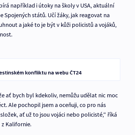
bírá například i útoky na školy v USA, aktuální
e Spojených států. Učí žáky, jak reagovat na
hnout a jaké to je být v kůži policistů a vojáků,
čnost.
alestinském konfliktu na webu ČT24
e ať bych byl kdekoliv, nemůžu udělat nic moc
ct. Ale pochopil jsem a oceňuji, co pro nás
složek, ať už to jsou vojáci nebo policisté,“ říká
z Kalifornie.