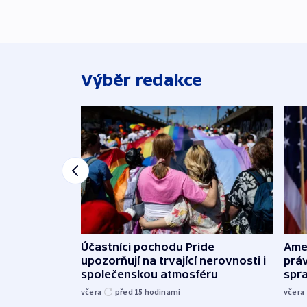
Výběr redakce
Účastníci pochodu Pride
Ame
upozorňují na trvající nerovnosti i
práv
společenskou atmosféru
spr
včera
před 15
hodinami
včera