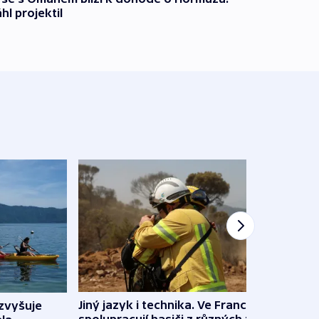
l projektil
Jiný jazyk i technika. Ve Francii
zvyšuje
„Musí
spolupracují hasiči z různých zemí