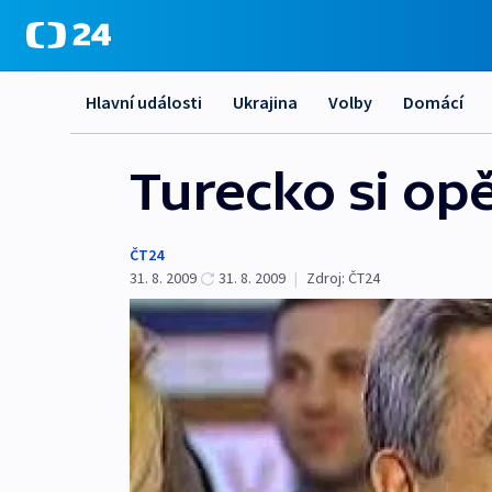
Hlavní události
Ukrajina
Volby
Domácí
Turecko si op
ČT24
31. 8. 2009
31. 8. 2009
|
Zdroj:
ČT24