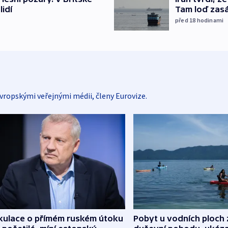
lidí
Tam loď zasáh
před 18
hodinami
vropskými veřejnými médii, členy Eurovize.
kulace o přímém ruském útoku
Pobyt u vodních ploch 