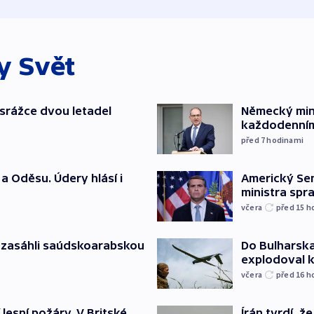
ky
Svět
srážce dvou letadel
Německý mini
každodenním
před 7
hodinami
a Oděsu. Údery hlásí i
Americký Sen
ministra spr
včera
před 15
h
e zasáhli saúdskoarabskou
Do Bulharska
explodoval 
včera
před 16
h
 lesní požáry. V Britské
Írán tvrdí, 