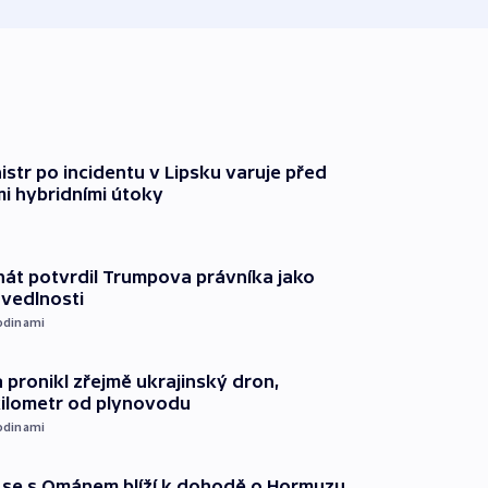
str po incidentu v Lipsku varuje před
i hybridními útoky
át potvrdil Trumpova právníka jako
avedlnosti
odinami
 pronikl zřejmě ukrajinský dron,
kilometr od plynovodu
odinami
že se s Ománem blíží k dohodě o Hormuzu.