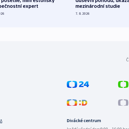
 pošetilé, míní estonský
duševní pohodu, ukáza
pečnostní expert
mezinárodní studie
026
7. 8. 2026
Č
Divácké centrum
ů
každý všední den:
8:00—16:00 ho