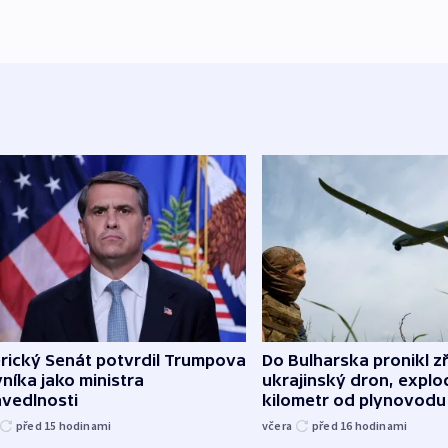
rický Senát potvrdil Trumpova
Do Bulharska pronikl z
níka jako ministra
ukrajinský dron, explo
avedlnosti
kilometr od plynovodu
před 15
hodinami
včera
před 16
hodinami