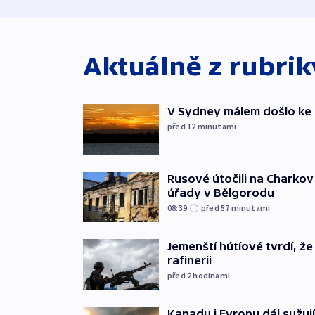
Aktuálně z rubri
V Sydney málem došlo ke 
před 12
minutami
Rusové útočili na Charkov 
úřady v Bělgorodu
08:39
před 57
minutami
Jemenští hútíové tvrdí, ž
rafinerii
před 2
hodinami
Kanadu i Evropu dál sužují