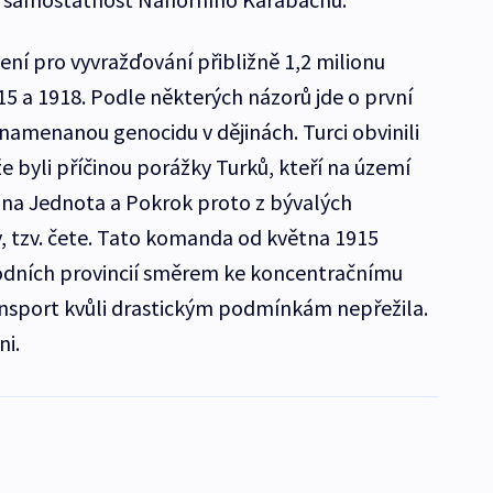
ní pro vyvražďování přibližně 1,2 milionu
 a 1918. Podle některých názorů jde o první
namenanou genocidu v dějinách. Turci obvinili
e byli příčinou porážky Turků, kteří na území
rana Jednota a Pokrok proto z bývalých
y, tzv. čete. Tato komanda od května 1915
odních provincií směrem ke koncentračnímu
ansport kvůli drastickým podmínkám nepřežila.
ni.