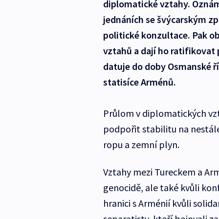
diplomatické vztahy. Oznámi
jednáních se švýcarským zp
politické konzultace. Pak 
vztahů a dají ho ratifikova
datuje do doby Osmanské říš
statisíce Arménů.
Průlom v diplomatických vz
podpořit stabilitu na nestá
ropu a zemní plyn.
Vztahy mezi Tureckem a Arm
genocidě, ale také kvůli konf
hranici s Arménií kvůli solid
separatisty, kteří bojovali