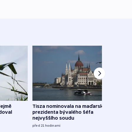
řejmě
Tisza nominovala na maďarského
Ruský
doval
prezidenta bývalého šéfa
čtyři 
nejvyššího soudu
včera
před 21
hodinami