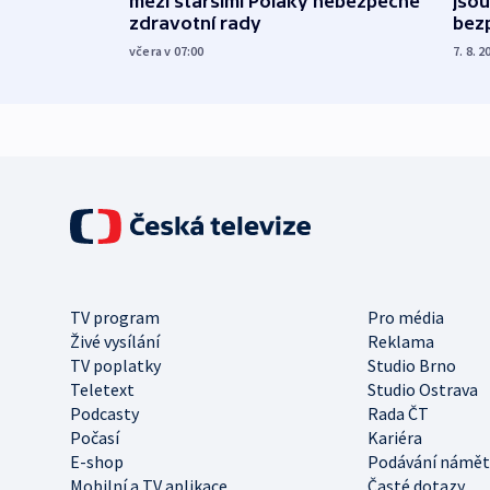
mezi staršími Poláky nebezpečné
jsou
zdravotní rady
bez
včera v 07:00
7. 8. 2
TV program
Pro média
Živé vysílání
Reklama
TV poplatky
Studio Brno
Teletext
Studio Ostrava
Podcasty
Rada ČT
Počasí
Kariéra
E-shop
Podávání námět
Mobilní a TV aplikace
Časté dotazy