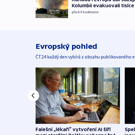
Kolumbii evakuovali tisíce 
před 3
hodinami
Evropský pohled
ČT24 každý den vybírá z obsahu publikovaného e
Falešní „lékaři“ vytvoření AI šíří
Spe