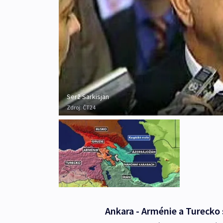
Serž Sarkisjan
Zdroj:
ČT24
Ankara - Arménie a Turecko 