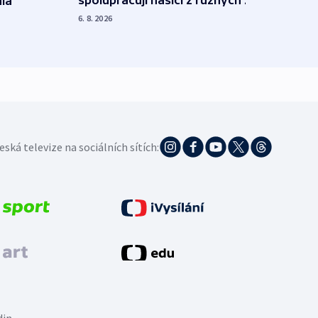
la
polit
demo
6. 8. 2026
5. 8. 20
eská televize na sociálních sítích:
din