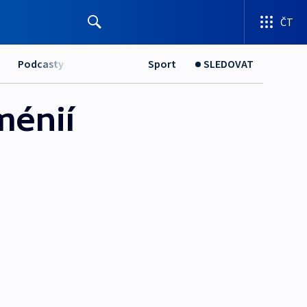
ČT
Podcasty
Sport
SLEDOVAT
ménií