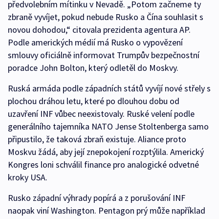
předvolebním mítinku v Nevadě. „Potom začneme ty
zbraně vyvíjet, pokud nebude Rusko a Čína souhlasit s
novou dohodou,“ citovala prezidenta agentura AP.
Podle amerických médií má Rusko o vypovězení
smlouvy oficiálně informovat Trumpův bezpečnostní
poradce John Bolton, který odletěl do Moskvy.
Ruská armáda podle západních států vyvíjí nové střely s
plochou dráhou letu, které po dlouhou dobu od
uzavření INF vůbec neexistovaly. Ruské velení podle
generálního tajemníka NATO Jense Stoltenberga samo
připustilo, že taková zbraň existuje. Aliance proto
Moskvu žádá, aby její znepokojení rozptýlila. Americký
Kongres loni schválil finance pro analogické odvetné
kroky USA.
Rusko západní výhrady popírá a z porušování INF
naopak viní Washington. Pentagon prý může například