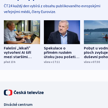
ČT24 každý den vybírá z obsahu publikovaného evropskými
veřejnými médii, členy Eurovize.
Falešní „lékaři“
Spekulace o
Pobyt u vodn
vytvoření AI šíří
přímém ruském
ploch zvyšuje
mezi staršími
útoku jsou pošetilé,
duševní poho
Poláky nebezpečné
míní estonský
ukázala
před 13
h
včera v 17:11
včera v 07:30
zdravotní rady
bezpečnostní
mezinárodní 
expert
Divácké centrum