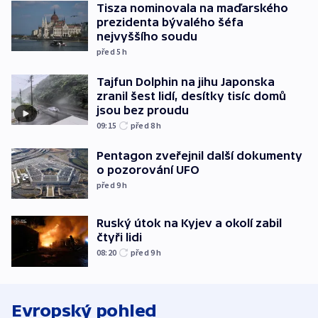
Tisza nominovala na maďarského
prezidenta bývalého šéfa
nejvyššího soudu
před 5
h
Tajfun Dolphin na jihu Japonska
zranil šest lidí, desítky tisíc domů
jsou bez proudu
09:15
před 8
h
Pentagon zveřejnil další dokumenty
o pozorování UFO
před 9
h
Ruský útok na Kyjev a okolí zabil
čtyři lidi
08:20
před 9
h
Evropský pohled