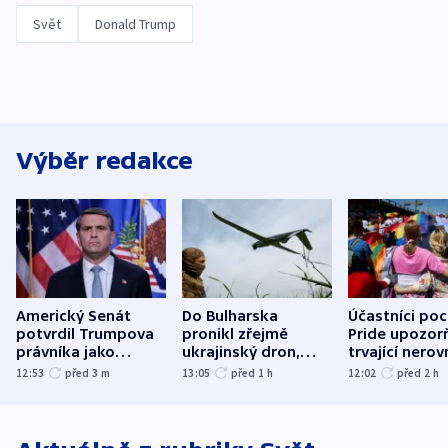
Svět
Donald Trump
Výběr redakce
Americký Senát
Do Bulharska
Účastníci po
potvrdil Trumpova
pronikl zřejmě
Pride upozorň
právníka jako
ukrajinský dron,
trvající nerov
ministra
explodoval kilometr
společensko
12:53
před 3
m
13:05
před 1
h
12:02
před 2
h
spravedlnosti
od plynovodu
atmosféru