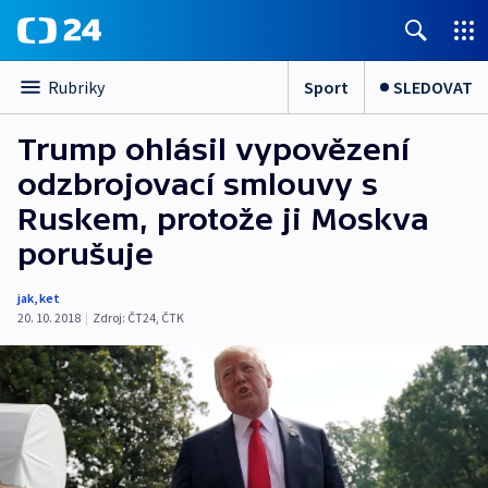
Sport
SLEDOVAT
Rubriky
Trump ohlásil vypovězení
odzbrojovací smlouvy s
Ruskem, protože ji Moskva
porušuje
jak
,
ket
20. 10. 2018
|
Zdroj:
ČT24
,
ČTK