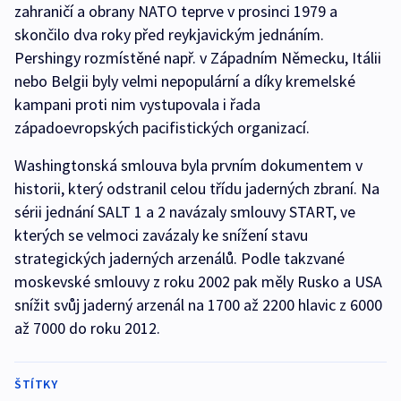
zahraničí a obrany NATO teprve v prosinci 1979 a
skončilo dva roky před reykjavickým jednáním.
Pershingy rozmístěné např. v Západním Německu, Itálii
nebo Belgii byly velmi nepopulární a díky kremelské
kampani proti nim vystupovala i řada
západoevropských pacifistických organizací.
Washingtonská smlouva byla prvním dokumentem v
historii, který odstranil celou třídu jaderných zbraní. Na
sérii jednání SALT 1 a 2 navázaly smlouvy START, ve
kterých se velmoci zavázaly ke snížení stavu
strategických jaderných arzenálů. Podle takzvané
moskevské smlouvy z roku 2002 pak měly Rusko a USA
snížit svůj jaderný arzenál na 1700 až 2200 hlavic z 6000
až 7000 do roku 2012.
ŠTÍTKY