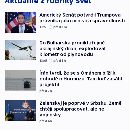
Aktuálně z rubriky
Svět
Americký Senát potvrdil Trumpova
právníka jako ministra spravedlnosti
12:53
před 3
m
Do Bulharska pronikl zřejmě
ukrajinský dron, explodoval
kilometr od plynovodu
13:05
před 1
h
Írán tvrdí, že se s Ománem blíží k
dohodě o Hormuzu. Tam loď zasáhl
projektil
před 2
h
Zelenskyj je poprvé v Srbsku. Země
chtějí spolupracovat, ale ne
vojensky
před 4
h