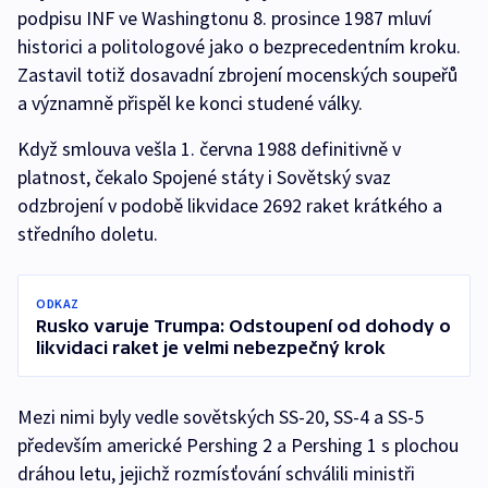
podpisu INF ve Washingtonu 8. prosince 1987 mluví
historici a politologové jako o bezprecedentním kroku.
Zastavil totiž dosavadní zbrojení mocenských soupeřů
a významně přispěl ke konci studené války.
Když smlouva vešla 1. června 1988 definitivně v
platnost, čekalo Spojené státy i Sovětský svaz
odzbrojení v podobě likvidace 2692 raket krátkého a
středního doletu.
ODKAZ
Rusko varuje Trumpa: Odstoupení od dohody o
likvidaci raket je velmi nebezpečný krok
Mezi nimi byly vedle sovětských SS-20, SS-4 a SS-5
především americké Pershing 2 a Pershing 1 s plochou
dráhou letu, jejichž rozmísťování schválili ministři