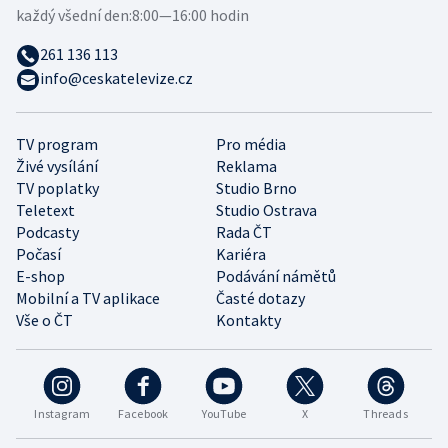
každý všední den:
8:00—16:00 hodin
261 136 113
info@ceskatelevize.cz
TV program
Pro média
Živé vysílání
Reklama
TV poplatky
Studio Brno
Teletext
Studio Ostrava
Podcasty
Rada ČT
Počasí
Kariéra
E-shop
Podávání námětů
Mobilní a TV aplikace
Časté dotazy
Vše o ČT
Kontakty
Instagram
Facebook
YouTube
X
Threads