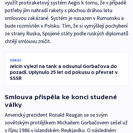
využít protiraketový systém Aegis k tomu, že v případě
potřeby jím nahradí rakety s plochou dráhou letu
smlouvou zakázané. Systém je nasazen v Rumunsku a
bude rozmístěn v Polsku. Tím, že si vymýšlejí pochybení
ze strany Ruska, Spojené státy podle ruských diplomatů
chtějí smlouvu zničit.
ODKAZ
Jelcin vylezl na tank a odsunul Gorbačova do
pozadí. Uplynulo 25 let od pokusu o převrat v
SSSR
Smlouva přispěla ke konci studené
války
Americký prezident Ronald Reagan se se svým
sovětským protějškem Michailem Gorbačovem sešel už
v říjnu 1986 v islandském Reykjavíku. O následném