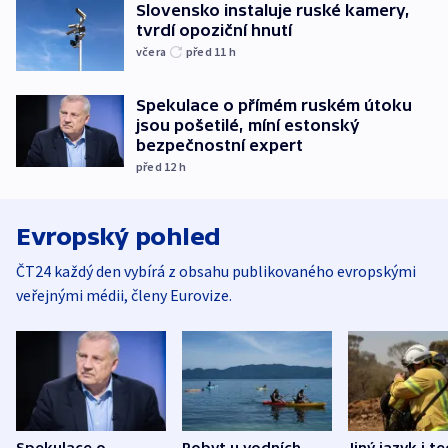
Slovensko instaluje ruské kamery,
tvrdí opoziční hnutí
včera
před 11
h
Spekulace o přímém ruském útoku
jsou pošetilé, míní estonský
bezpečnostní expert
před 12
h
Evropský pohled
ČT24 každý den vybírá z obsahu publikovaného evropskými
veřejnými médii, členy Eurovize.
Spekulace o
Pobyt u vodních
Jiný jazyk i t