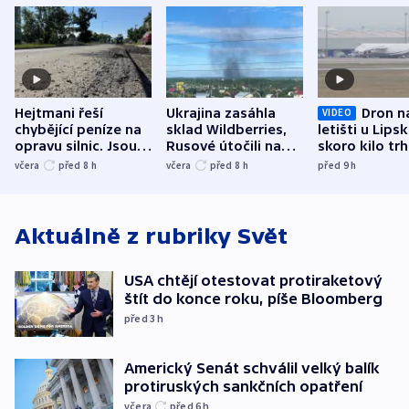
Hejtmani řeší
Ukrajina zasáhla
Dron n
VIDEO
chybějící peníze na
sklad Wildberries,
letišti u Lips
opravu silnic. Jsou
Rusové útočili na
skoro kilo trh
nenárokové, namítá
trh, hasiče či
indicie ukazuj
včera
před 8
h
včera
před 8
h
před 9
h
ministerstvo
stadion
Rusko
Aktuálně z rubriky
Svět
USA chtějí otestovat protiraketový
štít do konce roku, píše Bloomberg
před 3
h
Americký Senát schválil velký balík
protiruských sankčních opatření
včera
před 6
h