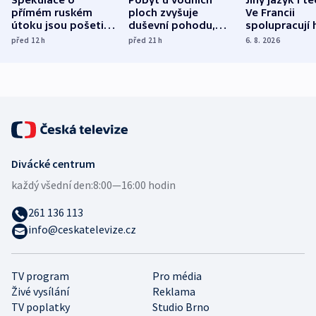
přímém ruském
ploch zvyšuje
Ve Francii
útoku jsou pošetilé,
duševní pohodu,
spolupracují h
míní estonský
ukázala
různých zemí
před 12
h
před 21
h
6. 8. 2026
bezpečnostní
mezinárodní studie
expert
Divácké centrum
každý všední den:
8:00—16:00 hodin
261 136 113
info@ceskatelevize.cz
TV program
Pro média
Živé vysílání
Reklama
TV poplatky
Studio Brno