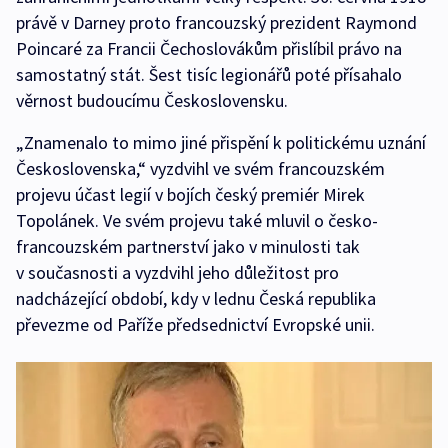
právě v Darney proto francouzský prezident Raymond
Poincaré za Francii Čechoslovákům přislíbil právo na
samostatný stát. Šest tisíc legionářů poté přísahalo
věrnost budoucímu Československu.
„Znamenalo to mimo jiné přispění k politickému uznání
Československa,“ vyzdvihl ve svém francouzském
projevu účast legií v bojích český premiér Mirek
Topolánek. Ve svém projevu také mluvil o česko-
francouzském partnerství jako v minulosti tak
v současnosti a vyzdvihl jeho důležitost pro
nadcházející období, kdy v lednu Česká republika
převezme od Paříže předsednictví Evropské unii.