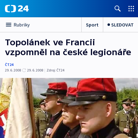
Sport
SLEDOVAT
Rubriky
Topolánek ve Francii
vzpomněl na české legionáře
ČT24
29. 6. 2008
29. 6. 2008
|
Zdroj:
ČT24