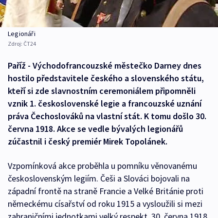
Legionáři
Zdroj:
ČT24
Paříž - Východofrancouzské městečko Darney dnes
hostilo představitele českého a slovenského státu,
kteří si zde slavnostním ceremoniálem připomněli
vznik 1. československé legie a francouzské uznání
práva Čechoslováků na vlastní stát. K tomu došlo 30.
června 1918. Akce se vedle bývalých legionářů
zúčastnil i český premiér Mirek Topolánek.
Vzpomínková akce proběhla u pomníku věnovanému
československým legiím. Češi a Slováci bojovali na
západní frontě na straně Francie a Velké Británie proti
německému císařství od roku 1915 a vysloužili si mezi
zahraničními jednotkami velký respekt. 30. června 1918