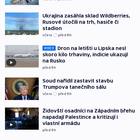
Ukrajina zasáhla sklad Wildberries,
Rusové útočili na trh, hasiče či
stadion
včera
před 8
h
Dron na letišti u Lipska nesl
VIDEO
skoro kilo trhaviny, indicie ukazují
na Rusko
před 9
h
Soud nařídil zastavit stavbu
Trumpova tanečního sálu
včera
před 9
h
Židovští osadníci na Západním břehu
napadají Palestince a kritizují i
vlastní armádu
před 9
h