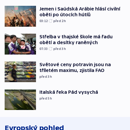
Jemen i Saúdská Arábie hlásí civilní
oběti po útocích hútíů
03:12
před 2
h
Střelba v thajské škole má řadu
obětí a desítky raněných
07:33
před 3
h
Světové ceny potravin jsou na
tříletém maximu, zjistila FAO
před 3
h
Italská řeka Pád vysychá
před 5
h
Evropský pohled