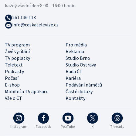
každý všední den:
8:00—16:00 hodin
261 136 113
info@ceskatelevize.cz
TV program
Pro média
Živé vysílání
Reklama
TV poplatky
Studio Brno
Teletext
Studio Ostrava
Podcasty
Rada ČT
Počasí
Kariéra
E-shop
Podávání námětů
Mobilní a TV aplikace
Časté dotazy
Vše o ČT
Kontakty
Instagram
Facebook
YouTube
X
Threads