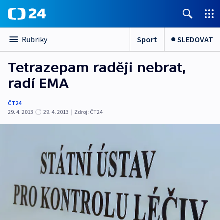
Sport
SLEDOVAT
Rubriky
Tetrazepam raději nebrat,
radí EMA
ČT24
29. 4. 2013
29. 4. 2013
|
Zdroj:
ČT24