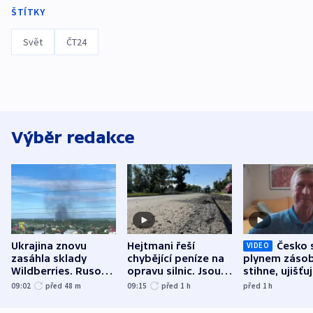
ŠTÍTKY
Svět
ČT24
Výběr redakce
Ukrajina znovu
Hejtmani řeší
Česko 
VIDEO
zasáhla sklady
chybějící peníze na
plynem zásob
Wildberries. Rusové
opravu silnic. Jsou
stihne, ujišťu
útočili v Charkovské
nenárokové, namítá
expert. Sníže
09:02
před 48
m
09:15
před 1
h
před 1
h
oblasti
ministerstvo
však slíbit ne