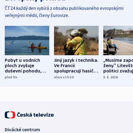
ČT24 každý den vybírá z obsahu publikovaného evropskými
veřejnými médii, členy Eurovize.
Pobyt u vodních
Jiný jazyk i technika.
„Musíme zapo
ploch zvyšuje
Ve Francii
ženy.“ Litevšt
duševní pohodu,
spolupracují hasiči z
politici zvažuj
ukázala
různých zemí
dohodu o
před 9
h
včera v 15:30
5. 8. 2026
mezinárodní studie
demografii
Divácké centrum