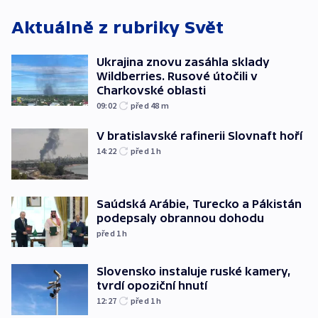
Aktuálně z rubriky
Svět
Ukrajina znovu zasáhla sklady
Wildberries. Rusové útočili v
Charkovské oblasti
09:02
před 48
m
V bratislavské rafinerii Slovnaft hoří
14:22
před 1
h
Saúdská Arábie, Turecko a Pákistán
podepsaly obrannou dohodu
před 1
h
Slovensko instaluje ruské kamery,
tvrdí opoziční hnutí
12:27
před 1
h