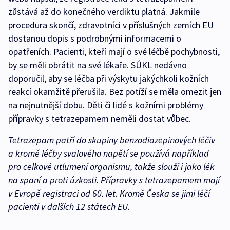
zůstává až do konečného verdiktu platná. Jakmile
procedura skončí, zdravotníci v příslušných zemích EU
dostanou dopis s podrobnými informacemi o
opatřeních. Pacienti, kteří mají o své léčbě pochybnosti,
by se měli obrátit na své lékaře. SÚKL nedávno
doporučil, aby se léčba při výskytu jakýchkoli kožních
reakcí okamžitě přerušila. Bez potíží se měla omezit jen
na nejnutnější dobu. Děti či lidé s kožními problémy
přípravky s tetrazepamem neměli dostat vůbec.
Tetrazepam patří do skupiny benzodiazepinových léčiv
a kromě léčby svalového napětí se používá například
pro celkové utlumení organismu, takže slouží i jako lék
na spaní a proti úzkosti. Přípravky s tetrazepamem mají
v Evropě registraci od 60. let. Kromě Česka se jimi léčí
pacienti v dalších 12 státech EU.