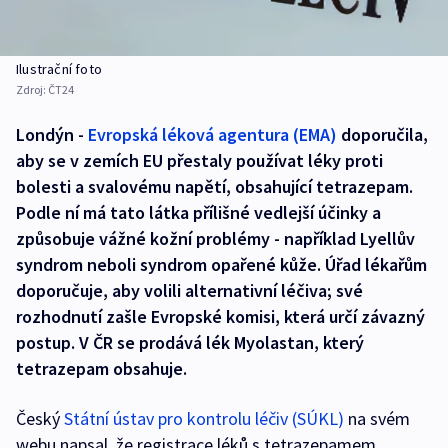
Ilustrační foto
Zdroj:
ČT24
Londýn -
Evropská léková agentura (EMA)
doporučila,
aby se v zemích EU přestaly používat léky proti
bolesti a svalovému napětí, obsahující tetrazepam.
Podle ní má tato látka přílišné vedlejší účinky a
způsobuje vážné kožní problémy - například Lyellův
syndrom neboli syndrom opařené kůže. Úřad lékařům
doporučuje, aby volili alternativní léčiva; své
rozhodnutí zašle Evropské komisi, která určí závazný
postup. V ČR se prodává lék Myolastan, který
tetrazepam obsahuje.
Český
Státní ústav pro kontrolu léčiv (SÚKL)
na svém
webu napsal, že registrace léků s tetrazepamem