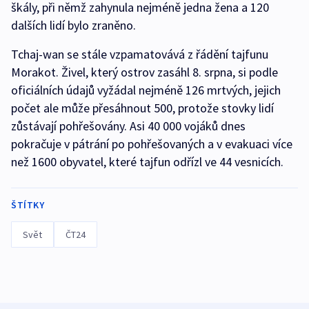
škály, při němž zahynula nejméně jedna žena a 120
dalších lidí bylo zraněno.
Tchaj-wan se stále vzpamatovává z řádění tajfunu
Morakot. Živel, který ostrov zasáhl 8. srpna, si podle
oficiálních údajů vyžádal nejméně 126 mrtvých, jejich
počet ale může přesáhnout 500, protože stovky lidí
zůstávají pohřešovány. Asi 40 000 vojáků dnes
pokračuje v pátrání po pohřešovaných a v evakuaci více
než 1600 obyvatel, které tajfun odřízl ve 44 vesnicích.
ŠTÍTKY
Svět
ČT24