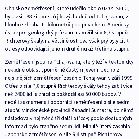
Ohnisko zemětřesení, které udeřilo okolo 02:05 SELČ,
bylo asi 188 kilometrů jihovýchodně od Tchaj-wanu, v
hloubce zhruba 11 kilometrů pod povrchem. Americký
ústav pro geologický průzkum naměřil sílu 6,7 stupně
Richterovy škály, na většině ostrova však prý byly cítit
otřesy odpovídající jenom druhému až třetímu stupni.
Zemětřesení jsou na Tchaj-wanu, který leží v tektonicky
neklidné oblasti, poměrně častým jevem. Jedno z
nejsilnějších zemětřesení zasáhlo Tchaj-wan v září 1999.
Otřes o síle 7,6 stupně Richterovy škály tehdy zabil více
než 2400 lidí a zničil či poškodil asi 50 000 budov. V
neděli zaznamenali odborníci zemětřesení o síle sedm
stupňů v indonéské provincii Západní Sumatra, po němž
následovaly nejméně tři další otřesy; podle dostupných
informací bylo zraněno sedm lidí. Minulé úterý zasáhlo
Japonsko zemětřesení o síle 6,4 stupně Richterovy