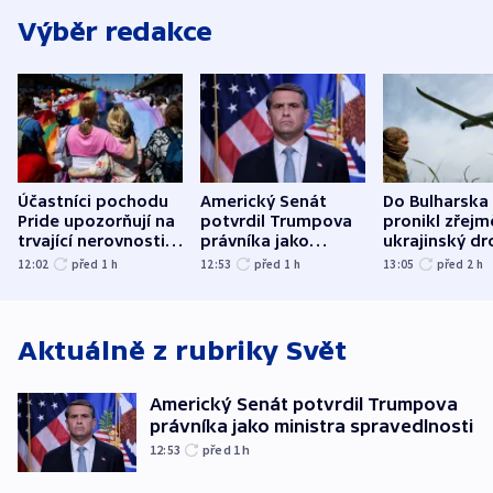
Výběr redakce
Účastníci pochodu
Americký Senát
Do Bulharska
Pride upozorňují na
potvrdil Trumpova
pronikl zřejm
trvající nerovnosti i
právníka jako
ukrajinský dr
společenskou
ministra
explodoval k
12:02
před 1
h
12:53
před 1
h
13:05
před 2
h
atmosféru
spravedlnosti
od plynovod
Aktuálně z rubriky
Svět
Americký Senát potvrdil Trumpova
právníka jako ministra spravedlnosti
12:53
před 1
h