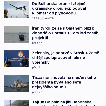
Do Bulharska pronikl zřejmě
ukrajinský dron, explodoval
kilometr od plynovodu
13:05
před 2
h
Írán tvrdí, že se s Ománem blíží k
dohodě o Hormuzu. Tam loď zasáhl
projektil
před 4
h
Zelenskyj je poprvé v Srbsku. Země
chtějí spolupracovat, ale ne
vojensky
před 6
h
Tisza nominovala na maďarského
prezidenta bývalého šéfa
nejvyššího soudu
před 7
h
Tajfun Dolphin na jihu Japonska