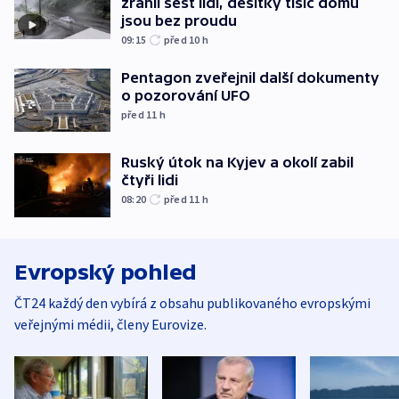
zranil šest lidí, desítky tisíc domů
jsou bez proudu
09:15
před 10
h
Pentagon zveřejnil další dokumenty
o pozorování UFO
před 11
h
Ruský útok na Kyjev a okolí zabil
čtyři lidi
08:20
před 11
h
Evropský pohled
ČT24 každý den vybírá z obsahu publikovaného evropskými
veřejnými médii, členy Eurovize.