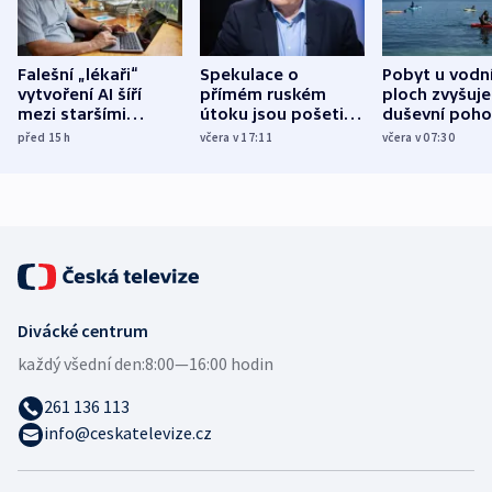
Falešní „lékaři“
Spekulace o
Pobyt u vodn
vytvoření AI šíří
přímém ruském
ploch zvyšuje
mezi staršími
útoku jsou pošetilé,
duševní poho
Poláky nebezpečné
míní estonský
ukázala
před 15
h
včera v 17:11
včera v 07:30
zdravotní rady
bezpečnostní
mezinárodní 
expert
Divácké centrum
každý všední den:
8:00—16:00 hodin
261 136 113
info@ceskatelevize.cz