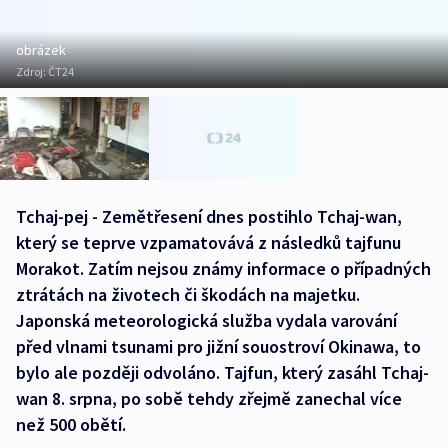
obrázek
Zdroj:
ČT24
Tchaj-pej - Zemětřesení dnes postihlo Tchaj-wan,
který se teprve vzpamatovává z následků tajfunu
Morakot. Zatím nejsou známy informace o případných
ztrátách na životech či škodách na majetku.
Japonská meteorologická služba vydala varování
před vlnami tsunami pro jižní souostroví Okinawa, to
bylo ale později odvoláno. Tajfun, který zasáhl Tchaj-
wan 8. srpna, po sobě tehdy zřejmě zanechal více
než 500 obětí.