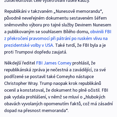
zdiskreditovat celé vyšetřování ruské kauzy.
Republikáni v takzvaném „Nunesově memorandu“,
původně neveřejném dokumentu sestaveném šéfem
sněmovního výboru pro tajné služby Devinem Nunesem
a publikovaným se souhlasem Bílého domu,
obvinili FBI
z překročení pravomocí při pátrání po ruském vlivu na
prezidentské volby v USA
. Také tvrdí, že FBI byla a je
proti Trumpovi dopředu zaujatá.
Někdejší ředitel
FBI James Comey
prohlásil, že
republikánská zpráva je nečestná a zavádějící, za své
podřízené se postavil také Comeyho nástupce
Christopher Wray. Trump naopak krok republikánů
ocenil a konstatoval, že dokument ho plně očistil. FBI
pak vydala prohlášení, v němž se mluví o „hlubokých
obavách vyvolaných opomenutím faktů, což má zásadní
dopad na přesnost memoranda“.