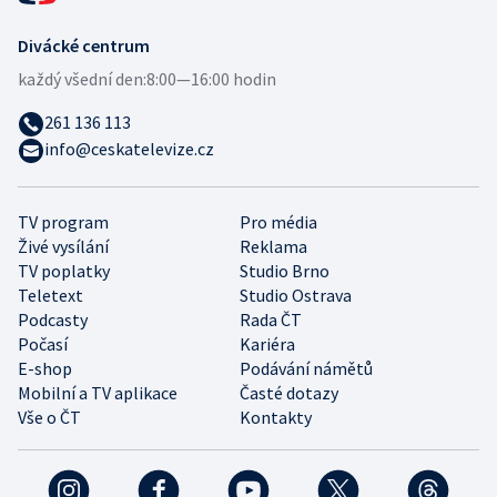
Divácké centrum
každý všední den:
8:00—16:00 hodin
261 136 113
info@ceskatelevize.cz
TV program
Pro média
Živé vysílání
Reklama
TV poplatky
Studio Brno
Teletext
Studio Ostrava
Podcasty
Rada ČT
Počasí
Kariéra
E-shop
Podávání námětů
Mobilní a TV aplikace
Časté dotazy
Vše o ČT
Kontakty