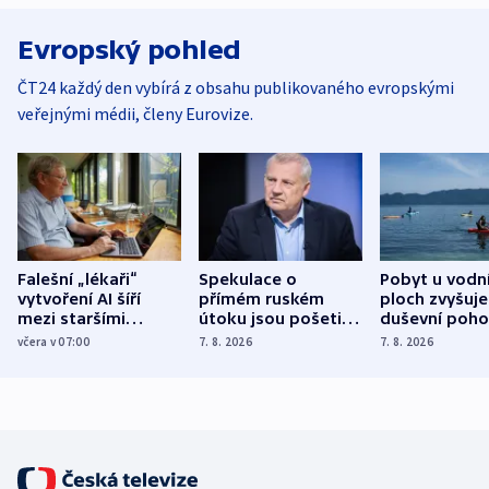
Evropský pohled
ČT24 každý den vybírá z obsahu publikovaného evropskými
veřejnými médii, členy Eurovize.
Falešní „lékaři“
Spekulace o
Pobyt u vodn
vytvoření AI šíří
přímém ruském
ploch zvyšuje
mezi staršími
útoku jsou pošetilé,
duševní poho
Poláky nebezpečné
míní estonský
ukázala
včera v 07:00
7. 8. 2026
7. 8. 2026
zdravotní rady
bezpečnostní
mezinárodní 
expert