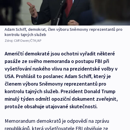
Adam Schiff, demokrat, člen výboru Sněmovny reprezentantů pro
kontrolu tajných služeb
Zdroj:
Cliff Owen/ČTK/AP
Američtí demokraté jsou ochotni vyřadit některé
pasáže ze svého memoranda o postupu FBI při
vyšetřování ruského vlivu na prezidentské volby v
USA. Prohlásil to poslanec Adam Schiff, který je
členem výboru Sněmovny reprezentantů pro
kontrolu tajných služeb. Prezident Donald Trump
minulý týden odmítl opoziční dokument zveřejnit,
protože obsahuje utajované skutečnosti.
Memorandum demokratů je odpovědí na zprávu
republikánů, která vyšetřovatele FBI obviňuje ze