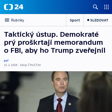
Sport
SLEDOVAT
Rubriky
Taktický ústup. Demokraté
prý proškrtají memorandum
o FBI, aby ho Trump zveřejnil
paf
12. 2. 2018
|
Zdroj:
ČTK/ČT24