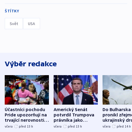
ŠTÍTKY
Svět
USA
Výběr redakce
Účastníci pochodu
Americký Senát
Do Bulharska
Pride upozorňují na
potvrdil Trumpova
pronikl zřejm
trvající nerovnosti i
právníka jako
ukrajinský dr
společenskou
ministra
explodoval k
včera
před 13
h
včera
před 13
h
včera
před 14
h
atmosféru
spravedlnosti
od plynovod