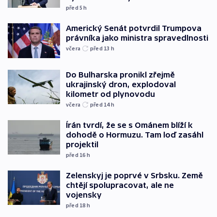
před 5
h
Americký Senát potvrdil Trumpova
právníka jako ministra spravedlnosti
včera
před 13
h
Do Bulharska pronikl zřejmě
ukrajinský dron, explodoval
kilometr od plynovodu
včera
před 14
h
Írán tvrdí, že se s Ománem blíží k
dohodě o Hormuzu. Tam loď zasáhl
projektil
před 16
h
Zelenskyj je poprvé v Srbsku. Země
chtějí spolupracovat, ale ne
vojensky
před 18
h