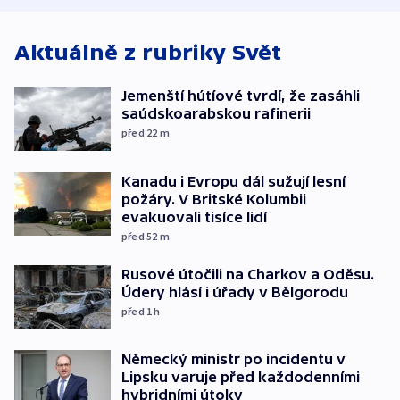
Aktuálně z rubriky
Svět
Jemenští hútíové tvrdí, že zasáhli
saúdskoarabskou rafinerii
před 22
m
Kanadu i Evropu dál sužují lesní
požáry. V Britské Kolumbii
evakuovali tisíce lidí
před 52
m
Rusové útočili na Charkov a Oděsu.
Údery hlásí i úřady v Bělgorodu
před 1
h
Německý ministr po incidentu v
Lipsku varuje před každodenními
hybridními útoky