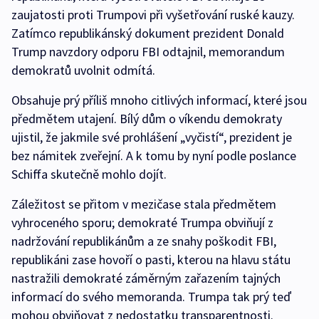
zaujatosti proti Trumpovi při vyšetřování ruské kauzy.
Zatímco republikánský dokument prezident Donald
Trump navzdory odporu FBI odtajnil, memorandum
demokratů uvolnit odmítá.
Obsahuje prý příliš mnoho citlivých informací, které jsou
předmětem utajení. Bílý dům o víkendu demokraty
ujistil, že jakmile své prohlášení „vyčistí“, prezident je
bez námitek zveřejní. A k tomu by nyní podle poslance
Schiffa skutečně mohlo dojít.
Záležitost se přitom v mezičase stala předmětem
vyhroceného sporu; demokraté Trumpa obviňují z
nadržování republikánům a ze snahy poškodit FBI,
republikáni zase hovoří o pasti, kterou na hlavu státu
nastražili demokraté záměrným zařazením tajných
informací do svého memoranda. Trumpa tak prý teď
mohou obviňovat z nedostatku transparentnosti.