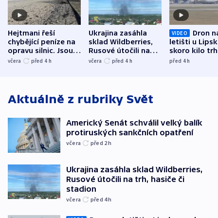
Hejtmani řeší
Ukrajina zasáhla
Dron n
VIDEO
chybějící peníze na
sklad Wildberries,
letišti u Lips
opravu silnic. Jsou
Rusové útočili na
skoro kilo trh
nenárokové, namítá
trh, hasiče či
indicie ukazuj
včera
před 4
h
včera
před 4
h
před 4
h
ministerstvo
stadion
Rusko
Aktuálně z rubriky
Svět
Americký Senát schválil velký balík
protiruských sankčních opatření
včera
před 2
h
Ukrajina zasáhla sklad Wildberries,
Rusové útočili na trh, hasiče či
stadion
včera
před 4
h