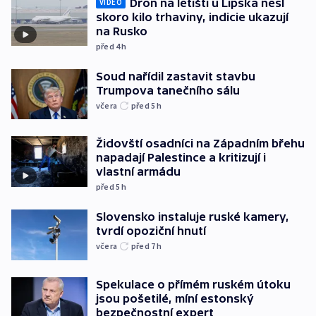
Dron na letišti u Lipska nesl
VIDEO
skoro kilo trhaviny, indicie ukazují
na Rusko
před 4
h
Soud nařídil zastavit stavbu
Trumpova tanečního sálu
včera
před 5
h
Židovští osadníci na Západním břehu
napadají Palestince a kritizují i
vlastní armádu
před 5
h
Slovensko instaluje ruské kamery,
tvrdí opoziční hnutí
včera
před 7
h
Spekulace o přímém ruském útoku
jsou pošetilé, míní estonský
bezpečnostní expert