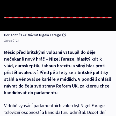
Horizont ČT24: Návrat Nigela Farage
Zdroj:
ČT24
Měsíc před britskými volbami vstoupil do děje
nečekaně nový hráč – Nigel Farage, hlasitý kritik
vlád, euroskeptik, tahoun brexitu a silný hlas proti
přistěhovalectví. Před pěti lety se z britské politiky
stáhl a věnoval se kariéře v médiích. V pondělí ohlásil
návrat do čela své strany Reform UK, za kterou chce
kandidovat do parlamentu.
V době vypsání parlamentních voleb byl Nigel Farage
televizní osobností a kandidaturu odmítal. Deset dní