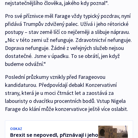
nejstatečnějšího člověka, jakého kdy poznal“.
Pro své příznivce měl Farage vždy typický pozdrav, nyní
přidává Trumpův zdvižený palec. Užívá i jeho rétorické
postupy – stav země líčí co nejčerněji a slibuje nápravu.
„Nic v této zemi už nefunguje. Zdravotnictví nefunguje.
Doprava nefunguje. Žádné z veřejných služeb nejsou
dostatečné. Jsme v úpadku. To se obrátí, jen když
budeme odvážní.“
Poslední průzkumy vznikly před Farageovou
kandidaturou. Předpovídají debakl Konzervativní
strany, která je u moci čtrnáct let a zaostává za
labouristy o dvacítku procentních bodů. Vstup Nigela
Farage do klání může konzervativce ještě více oslabit.
ODKAZ
Brexit se nepovedl, přiznávají i jeho