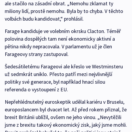
ale stačilo na zásadní obrat. „Nemohu zklamat ty
miliony lidí, prostě nemohu. Byla by to chyba. V těchto
volbách budu kandidovat,“ prohlásil.
Farage kandiduje ve volebním okrsku Clacton. Téměř
polovina dospělých tam není ekonomicky aktivní a
pětina nikdy nepracovala. V parlamentu už je člen
Farageovy strany zastupoval.
Šedesátiletému Farageovi ale křeslo ve Westminsteru
už sedmkrát uniklo. Přesto patří mezi nejvlivnější
politiky své generace, byl například hnací silou
referenda o vystoupení z EU.
Nepřehlédnutelný euroskeptik udělal kariéru v Bruselu,
europoslancem byl dvacet let. Až před rokem přiznal, že
brexit Británii ublížil, ovšem ne jeho vinou. „Nevytěžili
jsme z brexitu takový ekonomický zisk, jaký jsme mohli.