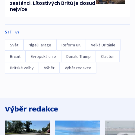
zastánci. Lítostivých Britů je dosud
nejvíce
ŠTÍTKY
Svět
Nigel Farage
Reform UK
Velká Británie
Brexit
Evropská unie
Donald Trump
Clacton
Britské volby
Výběr
Výběr redakce
Výběr redakce