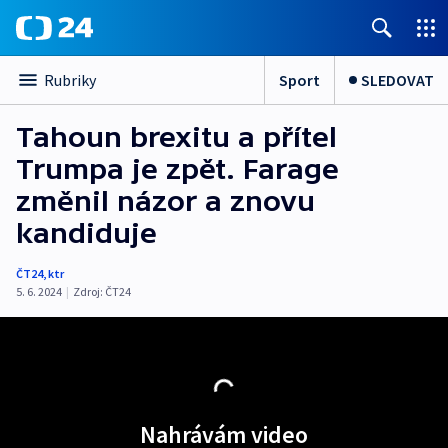
Sport
SLEDOVAT
Rubriky
Tahoun brexitu a přítel
Trumpa je zpět. Farage
změnil názor a znovu
kandiduje
ČT24
,
ktr
5. 6. 2024
|
Zdroj:
ČT24
Nahrávám video