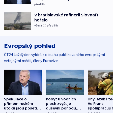
před 8
h
V bratislavské rafinerii Slovnaft
hořelo
včera
před 8
h
Evropský pohled
ČT24 každý den vybírá z obsahu publikovaného evropskými
veřejnými médii, členy Eurovize.
Spekulace o
Pobyt u vodních
Jiný jazyk i t
přímém ruském
ploch zvyšuje
Ve Francii
útoku jsou pošetilé,
duševní pohodu,
spolupracují h
míní estonský
ukázala
různých zemí