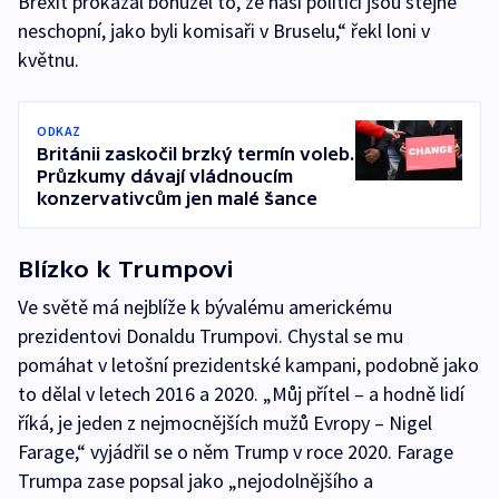
Brexit prokázal bohužel to, že naši politici jsou stejně
neschopní, jako byli komisaři v Bruselu,“ řekl loni v
květnu.
ODKAZ
Británii zaskočil brzký termín voleb.
Průzkumy dávají vládnoucím
konzervativcům jen malé šance
Blízko k Trumpovi
Ve světě má nejblíže k bývalému americkému
prezidentovi Donaldu Trumpovi. Chystal se mu
pomáhat v letošní prezidentské kampani, podobně jako
to dělal v letech 2016 a 2020. „Můj přítel – a hodně lidí
říká, je jeden z nejmocnějších mužů Evropy – Nigel
Farage,“ vyjádřil se o něm Trump v roce 2020. Farage
Trumpa zase popsal jako „nejodolnějšího a