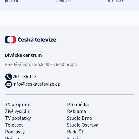
před 8
h
před 17
h
6. 8. 2026
bezpečnostní
mezinárodní studie
expert
Divácké centrum
každý všední den:
8:00—16:00 hodin
261 136 113
info@ceskatelevize.cz
TV program
Pro média
Živé vysílání
Reklama
TV poplatky
Studio Brno
Teletext
Studio Ostrava
Podcasty
Rada ČT
Počasí
Kariéra