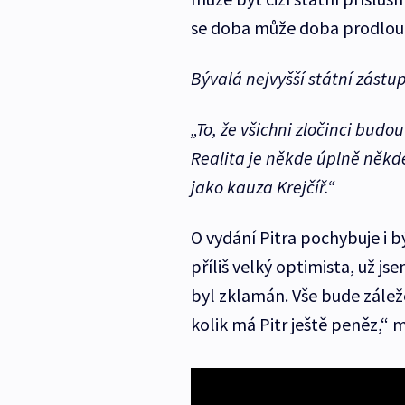
se doba může doba prodlouž
Bývalá nejvyšší státní zást
„To, že všichni zločinci budo
Realita je někde úplně někde
jako kauza Krejčíř.“
O vydání Pitra pochybuje i b
příliš velký optimista, už 
byl zklamán. Vše bude zálež
kolik má Pitr ještě peněz,“ m