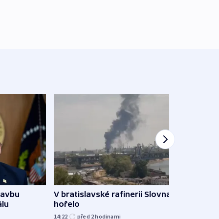
Ukra
tavbu
V bratislavské rafinerii Slovnaft
Wildb
álu
hořelo
Char
14:22
před 2
hodinami