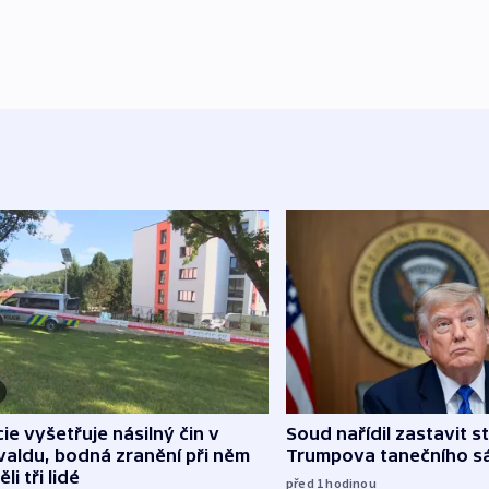
cie vyšetřuje násilný čin v
Soud nařídil zastavit s
aldu, bodná zranění při něm
Trumpova tanečního s
li tři lidé
před 1
hodinou