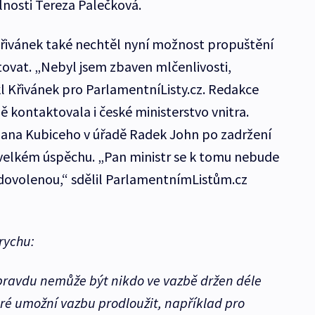
lnosti Tereza Palečková.
Křivánek také nechtěl nyní možnost propuštění
ovat. „Nebyl jsem zbaven mlčenlivosti,
kl Křivánek pro ParlamentníListy.cz. Redakce
 kontaktovala i české ministerstvo vnitra.
Jana Kubiceho v úřadě Radek John po zadržení
o velkém úspěchu. „Pan ministr se k tomu nebude
 dovolenou,“ sdělil ParlamentnímListům.cz
rychu:
pravdu nemůže být nikdo ve vazbě držen déle
teré umožní vazbu prodloužit, například pro