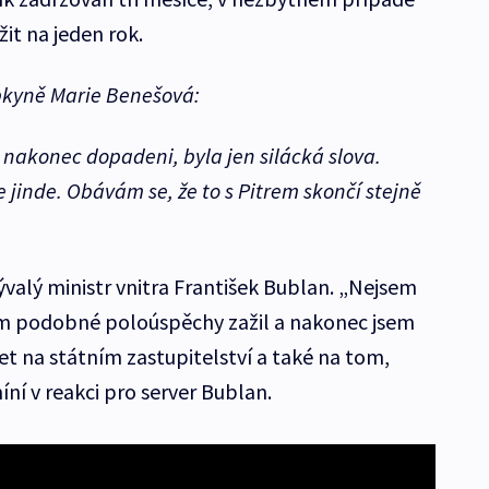
it na jeden rok.
upkyně Marie Benešová:
u nakonec dopadeni, byla jen silácká slova.
 jinde. Obávám se, že to s Pitrem skončí stejně
ývalý ministr vnitra František Bublan. „Nejsem
jsem podobné poloúspěchy zažil a nakonec jsem
et na státním zastupitelství a také na tom,
íní v reakci pro server Bublan.