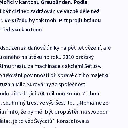
Mořici v kantonu Graubünden. Podle
 být cizinec zadržován ve vazbě déle než
r. Ve středu by tak mohl Pitr projít bránou
středisku kantonu.
dsouzen za daňové úniky na pět let vězení, ale
ouzeného na útěku ho roku 2010 pražský
šímu trestu za machinace s akciemi Setuzy.
orušování povinnosti při správě cizího majetku
etuza a Milo Surovárny ze společnosti
odu přesahující 700 milionů korun. Z obou
l souhrnný trest ve výši šesti let. „Nemáme ze
ální info, že by měl být propuštěn na svobodu.
lat, je to věc Švýcarů,“ konstatovala