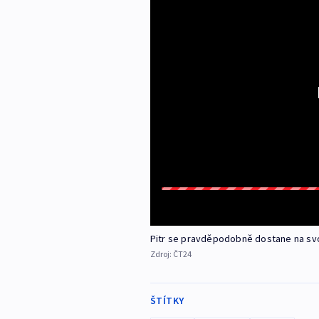
Pitr se pravděpodobně dostane na s
Zdroj:
ČT24
ŠTÍTKY