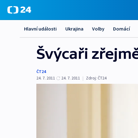
Hlavní události
Ukrajina
Volby
Domácí
Švýcaři zřejm
ČT24
24. 7. 2011
24. 7. 2011
|
Zdroj:
ČT24