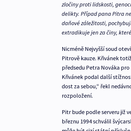
zločiny proti lidskosti, gen
delikty. Případ pana Pitra 
daňové záležitosti, pochybuj
extradikuje jen za činy, kter
Nicméně Nejvyšší soud otevř
Pitrově kauze. Křivánek toti
předsedu Petra Nováka pro 
Křivánek podal další stížnost
dost za sebou,“ řekl nedávn
rozpoložení.
Pitr bude podle serveru již
březnu 1994 schválil švýcar
může být cizí státní přísluš