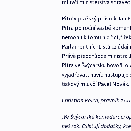
mluvčí ministerstva spraved
Pitrův pražský právník Jan 
Pitra po roční vazbě koment
nemohu k tomu nic říct,“ ře
ParlamentníchListů.cz údajně
Právě předchůdce ministra 
Pitra ve Švýcarsku hovořil 
vyjadřovat, navíc nastupuje
tiskový mluvčí Pavel Novák.
Christian Reich, právník z Cu
„Ve Švýcarské konfederaci o
než rok. Existují dodatky, k