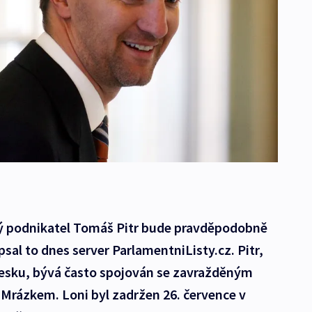
ký podnikatel Tomáš Pitr bude pravděpodobně
sal to dnes server ParlamentniListy.cz. Pitr,
sku, bývá často spojován se zavražděným
Mrázkem. Loni byl zadržen 26. července v