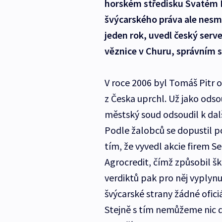
horském středisku Svatém 
švýcarského práva ale nesmí
jeden rok, uvedl český serve
věznice v Churu, správním 
V roce 2006 byl Tomáš Pitr o
z Česka uprchl. Už jako ods
městský soud odsoudil k dal
Podle žalobců se dopustil p
tím, že vyvedl akcie firem S
Agrocredit, čímž způsobil šk
verdiktů pak pro něj vyplynu
švýcarské strany žádné ofici
Stejně s tím nemůžeme nic dě