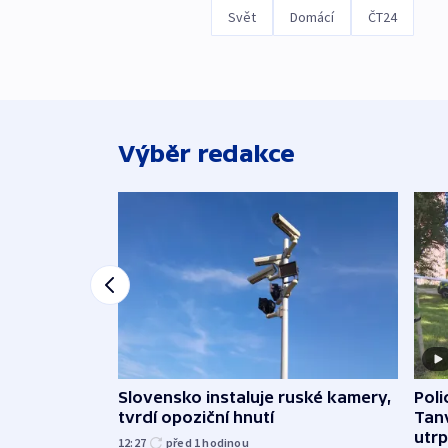
Svět
Domácí
ČT24
Výběr redakce
Slovensko instaluje ruské kamery,
Poli
tvrdí opoziční hnutí
Tanv
utrpě
12:27
před 1
hodinou