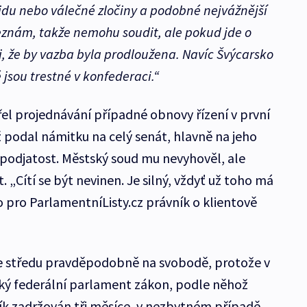
ocidu nebo válečné zločiny a podobné nejvážnější
neznám, takže nemohu soudit, ale pokud jde o
i, že by vazba byla prodloužena. Navíc Švýcarsko
é jsou trestné v konfederaci.“
el projednávání případné obnovy řízení v první
ž podal námitku na celý senát, hlavně na jeho
podjatost. Městský soud mu nevyhověl, ale
. „Cítí se být nevinen. Je silný, vždyť už toho má
o pro ParlamentníListy.cz právník o klientově
 ve středu pravděpodobně na svobodě, protože v
ský federální parlament zákon, podle něhož
ník zadržován tři měsíce, v nezbytném případě