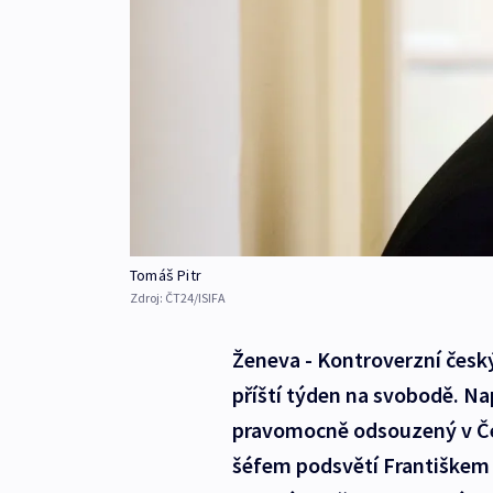
Tomáš Pitr
Zdroj:
ČT24/ISIFA
Ženeva - Kontroverzní čes
příští týden na svobodě. Nap
pravomocně odsouzený v Če
šéfem podsvětí Františkem 