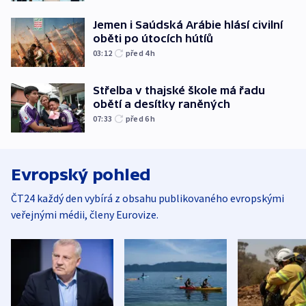
Jemen i Saúdská Arábie hlásí civilní
oběti po útocích hútíů
03:12
před 4
h
Střelba v thajské škole má řadu
obětí a desítky raněných
07:33
před 6
h
Evropský pohled
ČT24 každý den vybírá z obsahu publikovaného evropskými
veřejnými médii, členy Eurovize.