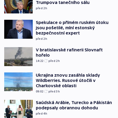
Trumpova tanečního sálu
před 2
h
Spekulace o přímém ruském útoku
jsou pošetilé, míní estonský
bezpečnostní expert
před 2
h
V bratislavské rafinerii Slovnaft
hořelo
14:22
před 2
h
Ukrajina znovu zasáhla sklady
Wildberries. Rusové útočili v
Charkovské oblasti
09:02
před 3
h
Saúdská Arábie, Turecko a Pákistán
podepsaly obrannou dohodu
před 4
h