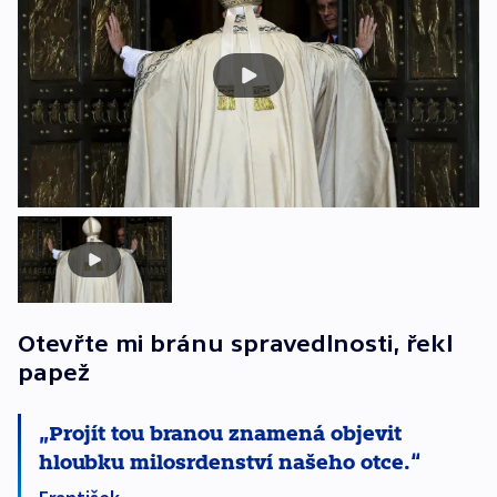
Otevřte mi bránu spravedlnosti, řekl
papež
Projít tou branou znamená objevit
hloubku milosrdenství našeho otce.