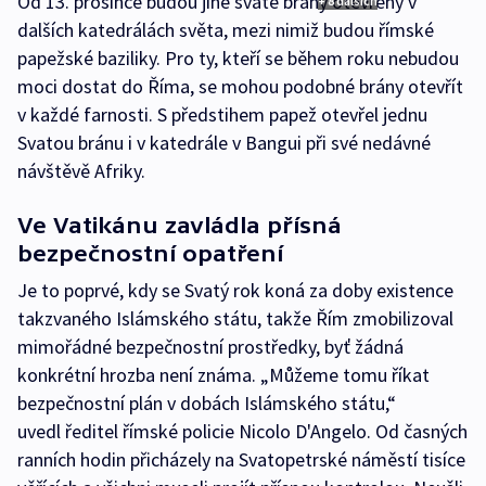
Od 13. prosince budou jiné svaté brány otevřeny v
+ 8 dalších
dalších katedrálách světa, mezi nimiž budou římské
papežské baziliky. Pro ty, kteří se během roku nebudou
moci dostat do Říma, se mohou podobné brány otevřít
v každé farnosti. S předstihem papež otevřel jednu
Svatou bránu i v katedrále v Bangui při své nedávné
návštěvě Afriky.
Ve Vatikánu zavládla přísná
bezpečnostní opatření
Je to poprvé, kdy se Svatý rok koná za doby existence
takzvaného Islámského státu, takže Řím zmobilizoval
mimořádné bezpečnostní prostředky, byť žádná
konkrétní hrozba není známa. „Můžeme tomu říkat
bezpečnostní plán v dobách Islámského státu,“
uvedl ředitel římské policie Nicolo D'Angelo. Od časných
ranních hodin přicházely na Svatopetrské náměstí tisíce