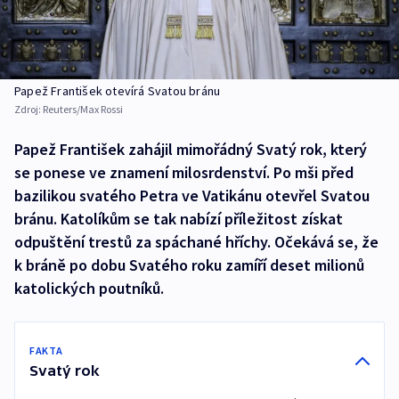
Papež František otevírá Svatou bránu
Zdroj:
Reuters/Max Rossi
Papež František zahájil mimořádný Svatý rok, který
se ponese ve znamení milosrdenství. Po mši před
bazilikou svatého Petra ve Vatikánu otevřel Svatou
bránu. Katolíkům se tak nabízí příležitost získat
odpuštění trestů za spáchané hříchy. Očekává se, že
k bráně po dobu Svatého roku zamíří deset milionů
katolických poutníků.
FAKTA
Svatý rok