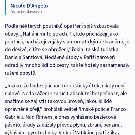
Nicolo D'Angelo
ředitel římské policie
Podle některých poutníků opatření spíš vzbuzovala
obavy. „Nahání mi to strach. Ti, kdo přicházejí jako
poutníci, nacházejí vojáky s automatickými zbraněmi, je
do děsivé, cítíte se ohroženi,“ řekla italská turistka
Daniela Santiová. Nedávné útoky v Paříži zároveň
odradily mnoho lidí od cesty, takže hotely zaznamenaly
rušení pobytů.
„Riziko, že bude spáchán teroristický útok, nikdy není
nulové. Nedokážeme zaručit absolutní bezpečnost, ale
snažíme se zajistit takovou úroveň, jakou si lidé
oprávněně přejí,“ prohlásil velitel římské policie Franco
Gabrielli. Nad Římem je dnes vyhlášeno bezletové
pásmo, úřady zakázaly převoz plynu, zbraní, benzinu,
výbušnin i pyrotechniky. V okolí Vatikánu platí zákaz