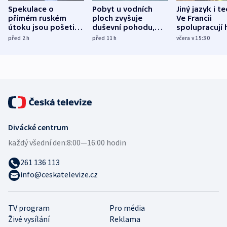
Spekulace o
Pobyt u vodních
Jiný jazyk i t
přímém ruském
ploch zvyšuje
Ve Francii
útoku jsou pošetilé,
duševní pohodu,
spolupracují h
míní estonský
ukázala
různých zemí
před 2
h
před 11
h
včera v 15:30
bezpečnostní
mezinárodní studie
expert
Divácké centrum
každý všední den:
8:00—16:00 hodin
261 136 113
info@ceskatelevize.cz
TV program
Pro média
Živé vysílání
Reklama