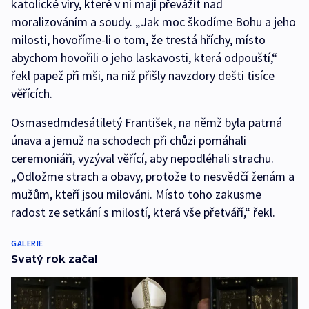
katolické víry, které v ní mají převážit nad
moralizováním a soudy. „Jak moc škodíme Bohu a jeho
milosti, hovoříme-li o tom, že trestá hříchy, místo
abychom hovořili o jeho laskavosti, která odpouští,“
řekl papež při mši, na niž přišly navzdory dešti tisíce
věřících.
Osmasedmdesátiletý František, na němž byla patrná
únava a jemuž na schodech při chůzi pomáhali
ceremoniáři, vyzýval věřící, aby nepodléhali strachu.
„Odložme strach a obavy, protože to nesvědčí ženám a
mužům, kteří jsou milováni. Místo toho zakusme
radost ze setkání s milostí, která vše přetváří,“ řekl.
GALERIE
Svatý rok začal