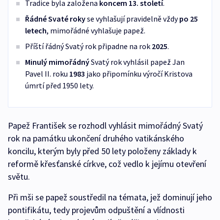
Tradice byla založena
koncem 13. století
.
Řádné Svaté roky
se vyhlašují pravidelně vždy
po 25
letech
, mimořádné vyhlašuje papež.
Příští řádný Svatý rok připadne na rok
2025
.
Minulý mimořádný
Svatý rok vyhlásil papež Jan
Pavel II. roku
1983
jako připomínku výročí Kristova
úmrtí před 1950 lety.
Papež František se rozhodl vyhlásit mimořádný Svatý
rok na památku ukončení druhého vatikánského
koncilu, kterým byly před 50 lety položeny základy k
reformě křesťanské církve, což vedlo k jejímu otevření
světu.
Při mši se papež soustředil na témata, jež dominují jeho
pontifikátu, tedy projevům odpuštění a vlídnosti