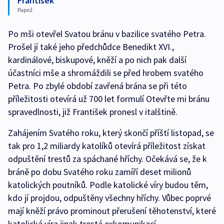
František
Papež
Po mši otevřel Svatou bránu v bazilice svatého Petra.
Prošel jí také jeho předchůdce Benedikt XVI.,
kardinálové, biskupové, kněží a po nich pak další
účastníci mše a shromáždili se před hrobem svatého
Petra. Po zbylé období zavřená brána se při této
příležitosti otevírá už 700 let formulí Otevřte mi bránu
spravedlnosti, již František pronesl v italštině.
Zahájením Svatého roku, který skončí příští listopad, se
tak pro 1,2 miliardy katolíků otevírá příležitost získat
odpuštění trestů za spáchané hříchy. Očekává se, že k
bráně po dobu Svatého roku zamíří deset milionů
katolických poutníků. Podle katolické víry budou těm,
kdo jí projdou, odpuštěny všechny hříchy. Vůbec poprvé
mají kněží právo prominout přerušení těhotenství, které
katolická víra jinak trestá exkomunikací.