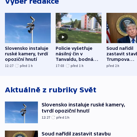
Výběr redakce
Slovensko instaluje
Policie vyšetřuje
Soud nařídil
ruské kamery, tvrdí
násilný čin v
zastavit stav
opoziční hnutí
Tanvaldu, bodná
Trumpova
zranění při něm
tanečního sá
12:27
před 1
h
17:03
před 1
h
před 2
h
utrpěli tři lidé
Aktuálně z rubriky
Svět
Slovensko instaluje ruské kamery,
tvrdí opoziční hnutí
12:27
před 1
h
Soud nařídil zastavit stavbu