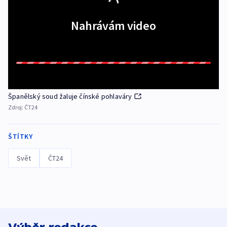
Nahrávám video
Španělský soud žaluje čínské pohlaváry
Zdroj:
ČT24
ŠTÍTKY
Svět
ČT24