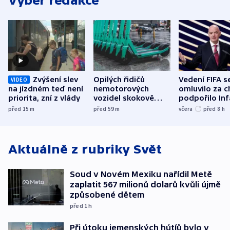
Výběr redakce
Zvýšení slev
Opilých řidičů
Vedení FIFA s
VIDEO
na jízdném teď není
nemotorových
omluvilo za c
priorita, zní z vlády
vozidel skokově
podpořilo Inf
přibylo, nejvíc ve
UEFA trvá na
před 15
m
před 59
m
včera
před 8
h
středních Čechách
bojkotu
Aktuálně z rubriky
Svět
Soud v Novém Mexiku nařídil Metě
zaplatit 567 milionů dolarů kvůli újmě
způsobené dětem
před 1
h
Při útoku jemenských hútíů bylo v