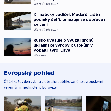
včera
před 10
h
Klimatický budíček Maďarů. Lidé i
podniky šetří, omezuje se doprava i
svícení
včera
před 10
h
Rusko uvažuje o využití dronů
ukrajinské výroby k útokům v
Pobaltí, tvrdí Litva
před 10
h
Evropský pohled
ČT24 každý den vybírá z obsahu publikovaného evropskými
veřejnými médii, členy Eurovize.