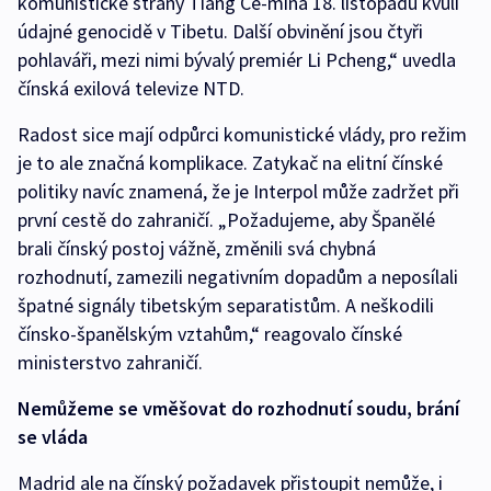
komunistické strany Ťiang Ce-mina 18. listopadu kvůli
údajné genocidě v Tibetu. Další obvinění jsou čtyři
pohlaváři, mezi nimi bývalý premiér Li Pcheng,“ uvedla
čínská exilová televize NTD.
Radost sice mají odpůrci komunistické vlády, pro režim
je to ale značná komplikace. Zatykač na elitní čínské
politiky navíc znamená, že je Interpol může zadržet při
první cestě do zahraničí. „Požadujeme, aby Španělé
brali čínský postoj vážně, změnili svá chybná
rozhodnutí, zamezili negativním dopadům a neposílali
špatné signály tibetským separatistům. A neškodili
čínsko-španělským vztahům,“ reagovalo čínské
ministerstvo zahraničí.
Nemůžeme se vměšovat do rozhodnutí soudu, brání
se vláda
Madrid ale na čínský požadavek přistoupit nemůže, i