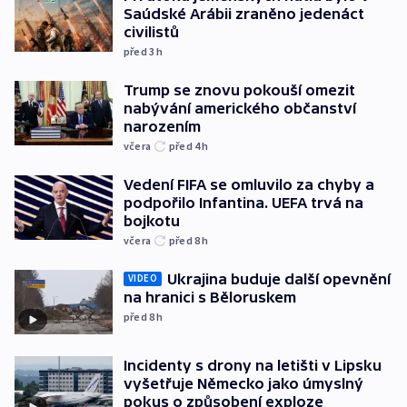
Saúdské Arábii zraněno jedenáct
civilistů
před 3
h
Trump se znovu pokouší omezit
nabývání amerického občanství
narozením
včera
před 4
h
Vedení FIFA se omluvilo za chyby a
podpořilo Infantina. UEFA trvá na
bojkotu
včera
před 8
h
Ukrajina buduje další opevnění
VIDEO
na hranici s Běloruskem
před 8
h
Incidenty s drony na letišti v Lipsku
vyšetřuje Německo jako úmyslný
pokus o způsobení exploze