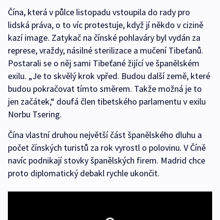
Čína, která v půlce listopadu vstoupila do rady pro
lidská práva, o to víc protestuje, když jí někdo v cizině
kazí image. Zatykač na čínské pohlaváry byl vydán za
represe, vraždy, násilné sterilizace a mučení Tibeťanů.
Postarali se o něj sami Tibeťané žijící ve španělském
exilu. „Je to skvělý krok vpřed. Budou další země, které
budou pokračovat tímto směrem. Takže možná je to
jen začátek,“ doufá člen tibetského parlamentu v exilu
Norbu Tsering.
Čína vlastní druhou největší část španělského dluhu a
počet čínských turistů za rok vyrostl o polovinu. V Číně
navíc podnikají stovky španělských firem. Madrid chce
proto diplomatický debakl rychle ukončit.