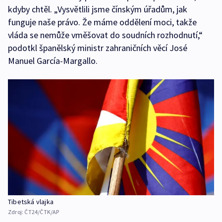
kdyby chtěl. „Vysvětlili jsme čínským úřadům, jak
funguje naše právo. Že máme oddělení moci, takže
vláda se nemůže vměšovat do soudních rozhodnutí,“
podotkl španělský ministr zahraničních věcí José
Manuel García-Margallo.
Tibetská vlajka
Zdroj:
ČT24/ČTK/AP