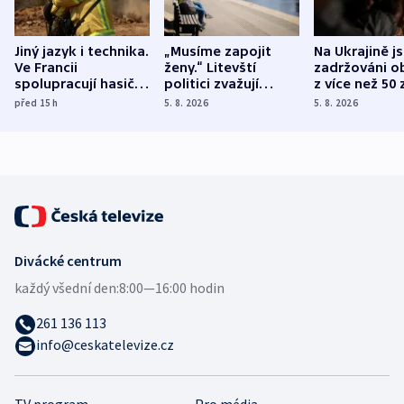
Jiný jazyk i technika.
„Musíme zapojit
Na Ukrajině j
Ve Francii
ženy.“ Litevští
zadržováni o
spolupracují hasiči z
politici zvažují
z více než 50 
různých zemí
dohodu o
Bojovali na s
před 15
h
5. 8. 2026
5. 8. 2026
demografii
Ruska
Divácké centrum
každý všední den:
8:00—16:00 hodin
261 136 113
info@ceskatelevize.cz