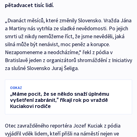
pětadvacet tisíc lidí.
„Dvanáct měsíců, které změnily Slovensko. Vražda Jána
a Martiny nás vytrhla ze sladké nevědomosti. Po jejich
smrti už nikdy nemůžeme říct, že jsme nevěděli, jaká
silná může být nenávist, moc peněz a korupce.
Nezapomeneme a neodcházíme,“ řekl z pódia v
Bratislavě jeden z organizátorů shromáždění z Iniciativy
za slušné Slovensko Juraj Šeliga.
ODKAZ
„Máme pocit, že se někdo snaží úplnému
vyšetření zabránit,“ říkají rok po vraždě
Kuciakovi rodiče
Otec zavražděného reportéra Jozef Kuciak z pódia
vyjádřil vděk lidem, kteří přišli na náměstí nejen ve