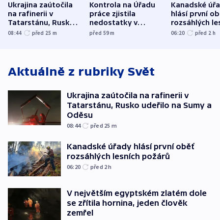
Ukrajina zaútočila
Kontrola na Úřadu
Kanadské úř
na rafinerii v
práce zjistila
hlásí první o
Tatarstánu, Rusko
nedostatky v
rozsáhlých le
udeřilo na Sumy a
účetnictví za 5,6
požárů
08:44
před 25
m
před 59
m
06:20
před 2
h
Oděsu
miliardy
Aktuálně z rubriky
Svět
Ukrajina zaútočila na rafinerii v
Tatarstánu, Rusko udeřilo na Sumy a
Oděsu
08:44
před 25
m
Kanadské úřady hlásí první oběť
rozsáhlých lesních požárů
06:20
před 2
h
V největším egyptském zlatém dole
se zřítila hornina, jeden člověk
zemřel