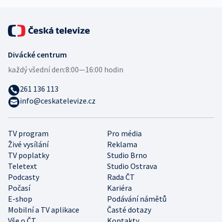
Divácké centrum
každý všední den:
8:00—16:00 hodin
261 136 113
info@ceskatelevize.cz
TV program
Pro média
Živé vysílání
Reklama
TV poplatky
Studio Brno
Teletext
Studio Ostrava
Podcasty
Rada ČT
Počasí
Kariéra
E-shop
Podávání námětů
Mobilní a TV aplikace
Časté dotazy
Vše o ČT
Kontakty