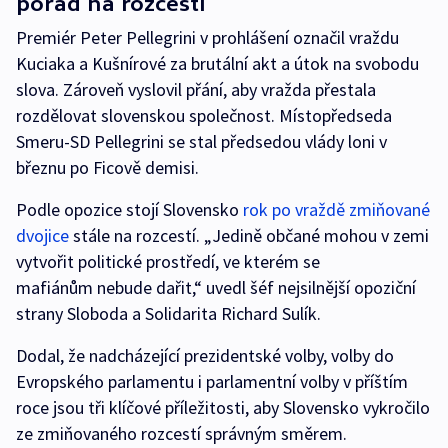
pořád na rozcestí
Premiér Peter Pellegrini v prohlášení označil vraždu
Kuciaka a Kušnírové za brutální akt a útok na svobodu
slova. Zároveň vyslovil přání, aby vražda přestala
rozdělovat slovenskou společnost. Místopředseda
Smeru-SD Pellegrini se stal předsedou vlády loni v
březnu po Ficově demisi.
Podle opozice stojí Slovensko
rok po vraždě zmiňované
dvojice
stále na rozcestí. „Jedině občané mohou v zemi
vytvořit politické prostředí, ve kterém se
mafiánům nebude dařit,“ uvedl šéf nejsilnější opoziční
strany Sloboda a Solidarita Richard Sulík.
Dodal, že nadcházející prezidentské volby, volby do
Evropského parlamentu i parlamentní volby v příštím
roce jsou tři klíčové příležitosti, aby Slovensko vykročilo
ze zmiňovaného rozcestí správným směrem.