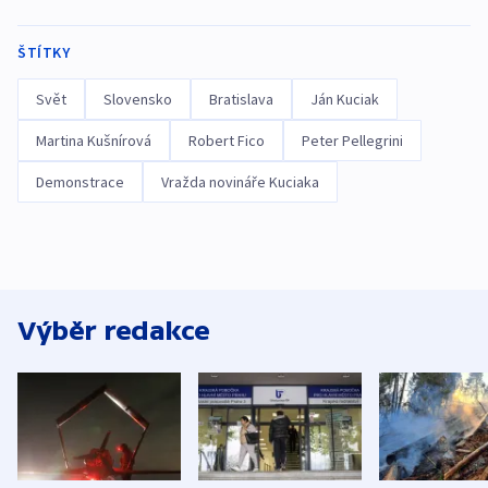
ŠTÍTKY
Svět
Slovensko
Bratislava
Ján Kuciak
Martina Kušnírová
Robert Fico
Peter Pellegrini
Demonstrace
Vražda novináře Kuciaka
Výběr redakce