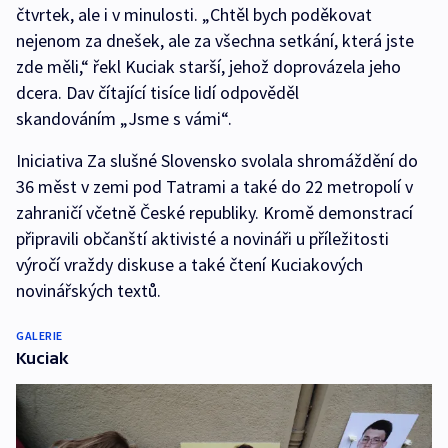
čtvrtek, ale i v minulosti. „Chtěl bych poděkovat
nejenom za dnešek, ale za všechna setkání, která jste
zde měli,“ řekl Kuciak starší, jehož doprovázela jeho
dcera. Dav čítající tisíce lidí odpověděl
skandováním „Jsme s vámi“.
Iniciativa Za slušné Slovensko svolala shromáždění do
36 měst v zemi pod Tatrami a také do 22 metropolí v
zahraničí včetně České republiky. Kromě demonstrací
připravili občanští aktivisté a novináři u příležitosti
výročí vraždy diskuse a také čtení Kuciakových
novinářských textů.
GALERIE
Kuciak