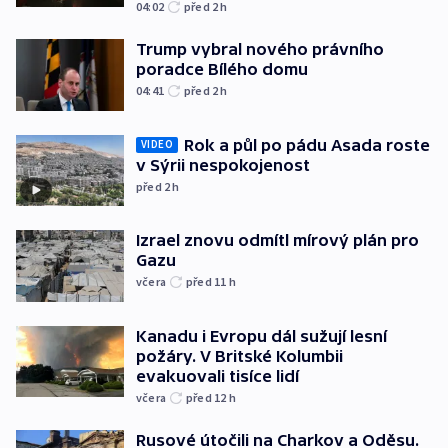
04:02
před 2
h
Trump vybral nového právního
poradce Bílého domu
04:41
před 2
h
Rok a půl po pádu Asada roste
VIDEO
v Sýrii nespokojenost
před 2
h
Izrael znovu odmítl mírový plán pro
Gazu
včera
před 11
h
Kanadu i Evropu dál sužují lesní
požáry. V Britské Kolumbii
evakuovali tisíce lidí
včera
před 12
h
Rusové útočili na Charkov a Oděsu.