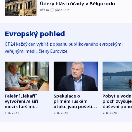
Údery hlásí i úřady v Bělgorodu
včera
před 15
h
Evropský pohled
ČT24 každý den vybírá z obsahu publikovaného evropskými
veřejnými médii, členy Eurovize.
Falešní „lékaři“
Spekulace o
Pobyt u vodn
vytvoření AI šíří
přímém ruském
ploch zvyšuje
mezi staršími
útoku jsou pošetilé,
duševní poho
Poláky nebezpečné
míní estonský
ukázala
8. 8. 2026
7. 8. 2026
7. 8. 2026
zdravotní rady
bezpečnostní
mezinárodní 
expert