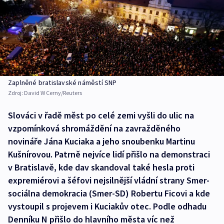
Zaplněné bratislavské náměstí SNP
Zdroj:
David W Cerny/Reuters
Slováci v řadě měst po celé zemi vyšli do ulic na
vzpomínková shromáždění na zavražděného
novináře Jána Kuciaka a jeho snoubenku Martinu
Kušnírovou. Patrně nejvíce lidí přišlo na demonstraci
v Bratislavě, kde dav skandoval také hesla proti
expremiérovi a šéfovi nejsilnější vládní strany Smer-
sociálna demokracia (Smer-SD) Robertu Ficovi a kde
vystoupil s projevem i Kuciakův otec. Podle odhadu
Denníku N přišlo do hlavního města víc než