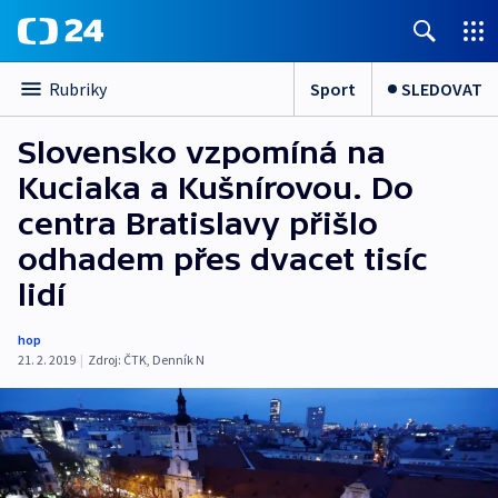
Sport
SLEDOVAT
Rubriky
Slovensko vzpomíná na
Kuciaka a Kušnírovou. Do
centra Bratislavy přišlo
odhadem přes dvacet tisíc
lidí
hop
21. 2. 2019
|
Zdroj:
ČTK
,
Denník N