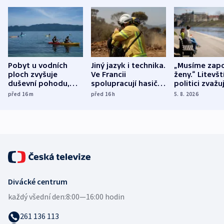
Pobyt u vodních
Jiný jazyk i technika.
„Musíme zapo
ploch zvyšuje
Ve Francii
ženy.“ Litevšt
duševní pohodu,
spolupracují hasiči z
politici zvažuj
ukázala
různých zemí
dohodu o
před 16
m
před 16
h
5. 8. 2026
mezinárodní studie
demografii
Divácké centrum
každý všední den:
8:00—16:00 hodin
261 136 113