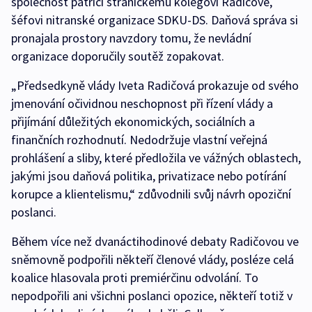
společnost patřící stranickému kolegovi Radičové,
šéfovi nitranské organizace SDKU-DS. Daňová správa si
pronajala prostory navzdory tomu, že nevládní
organizace doporučily soutěž zopakovat.
„Předsedkyně vlády Iveta Radičová prokazuje od svého
jmenování očividnou neschopnost při řízení vlády a
přijímání důležitých ekonomických, sociálních a
finančních rozhodnutí. Nedodržuje vlastní veřejná
prohlášení a sliby, které předložila ve vážných oblastech,
jakými jsou daňová politika, privatizace nebo potírání
korupce a klientelismu,“ zdůvodnili svůj návrh opoziční
poslanci.
Během více než dvanáctihodinové debaty Radičovou ve
sněmovně podpořili někteří členové vlády, posléze celá
koalice hlasovala proti premiérčinu odvolání. To
nepodpořili ani všichni poslanci opozice, někteří totiž v