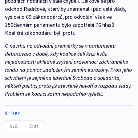
pozdních hodinách v sále chyběli. Celkově se pro
odchod Radičové, který by znamenal i pád celé vlády,
vyslovilo 69 zákonodárců, pro odvolání však ve
150členném parlamentu bylo zapotřebí 76 hlasů.
Koaliční zákonodárci byli proti.
O návrhu na odvolání premiérky se v parlamentu
debatovalo v době, kdy koalice čelí krizi kvůli
nejednotnosti ohledně zvýšení pravomocí záchranného
fondu na pomoc zadluženým zemím eurozóny. Proti jeho
schválení je zejména liberální Svoboda a solidarita,
někteří politici proto již otevřeně hovoří o rozpadu vlády.
Problém se koalici zatím nepodařilo vyřešit.
ŠTÍTKY
Svět
ČT24