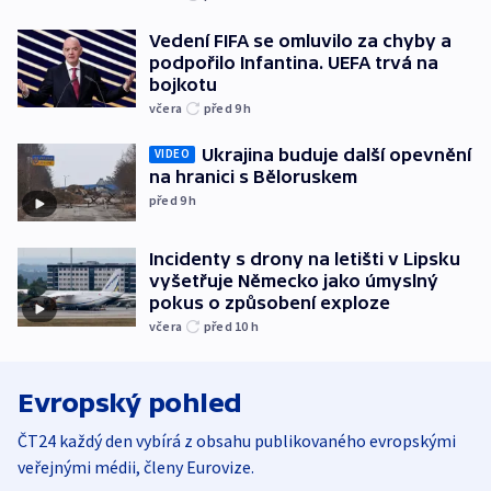
Vedení FIFA se omluvilo za chyby a
podpořilo Infantina. UEFA trvá na
bojkotu
včera
před 9
h
Ukrajina buduje další opevnění
VIDEO
na hranici s Běloruskem
před 9
h
Incidenty s drony na letišti v Lipsku
vyšetřuje Německo jako úmyslný
pokus o způsobení exploze
včera
před 10
h
Evropský pohled
ČT24 každý den vybírá z obsahu publikovaného evropskými
veřejnými médii, členy Eurovize.