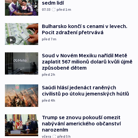
sedm lidí
07:33
před 1
m
Bulharsko končí s cenami v levech.
Pocit zdražení přetrvává
před 7
m
Soud v Novém Mexiku nařídil Metě
zaplatit 567 milionů dolarů kvůli újmě
způsobené dětem
před 2
h
Saúdi hlásí jedenáct raněných
civilistů po útoku jemenských hútíů
před 4
h
Trump se znovu pokouší omezit
nabývání amerického občanství
narozením
včera
před 5
h