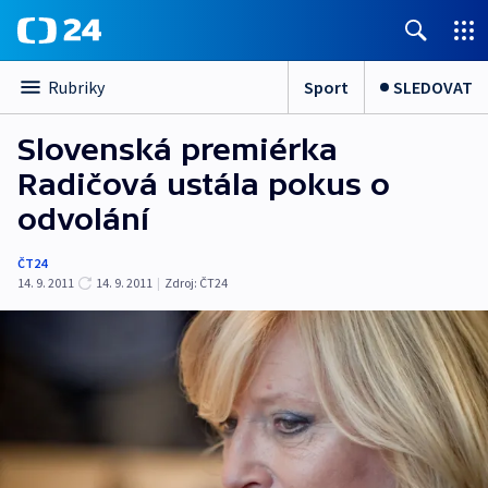
Sport
SLEDOVAT
Rubriky
Slovenská premiérka
Radičová ustála pokus o
odvolání
ČT24
14. 9. 2011
14. 9. 2011
|
Zdroj:
ČT24