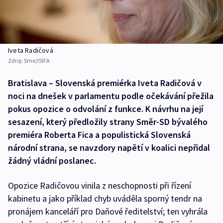
Iveta Radičová
Zdroj:
Sme/ISIFA
Bratislava – Slovenská premiérka Iveta Radičová v
noci na dnešek v parlamentu podle očekávání přežila
pokus opozice o odvolání z funkce. K návrhu na její
sesazení, který předložily strany Směr-SD bývalého
premiéra Roberta Fica a populistická Slovenská
národní strana, se navzdory napětí v koalici nepřidal
žádný vládní poslanec.
Opozice Radičovou vinila z neschopnosti při řízení
kabinetu a jako příklad chyb uváděla sporný tendr na
pronájem kanceláří pro Daňové ředitelství; ten vyhrála