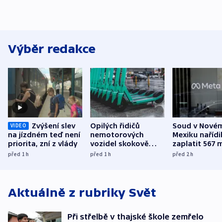
Výběr redakce
Zvýšení slev
Opilých řidičů
Soud v Nové
VIDEO
na jízdném teď není
nemotorových
Mexiku nařídi
priorita, zní z vlády
vozidel skokově
zaplatit 567 
přibylo, nejvíc ve
dolarů kvůli 
před 1
h
před 1
h
před 2
h
středních Čechách
způsobené d
Aktuálně z rubriky
Svět
Při střelbě v thajské škole zemřelo