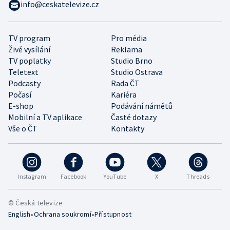
info@ceskatelevize.cz
TV program
Pro média
Živé vysílání
Reklama
TV poplatky
Studio Brno
Teletext
Studio Ostrava
Podcasty
Rada ČT
Počasí
Kariéra
E-shop
Podávání námětů
Mobilní a TV aplikace
Časté dotazy
Vše o ČT
Kontakty
Instagram
Facebook
YouTube
X
Threads
© Česká televize
•
•
English
Ochrana soukromí
Přístupnost