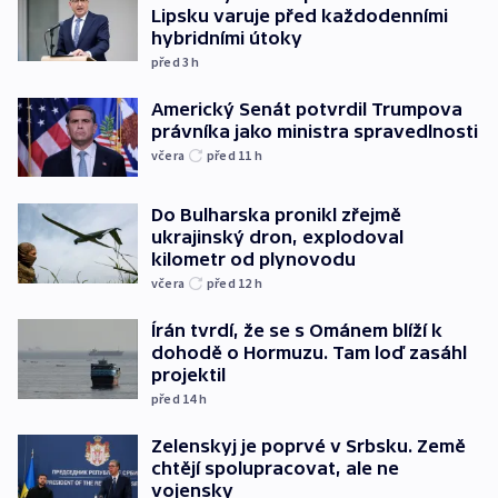
Lipsku varuje před každodenními
hybridními útoky
před 3
h
Americký Senát potvrdil Trumpova
právníka jako ministra spravedlnosti
včera
před 11
h
Do Bulharska pronikl zřejmě
ukrajinský dron, explodoval
kilometr od plynovodu
včera
před 12
h
Írán tvrdí, že se s Ománem blíží k
dohodě o Hormuzu. Tam loď zasáhl
projektil
před 14
h
Zelenskyj je poprvé v Srbsku. Země
chtějí spolupracovat, ale ne
vojensky