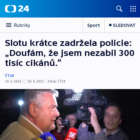
Sport
SLEDOVAT
Rubriky
Slotu krátce zadržela policie:
„Doufám, že jsem nezabil 300
tisíc cikánů.“
ČT24
10. 5. 2013
10. 5. 2013
|
Zdroj:
ČT24