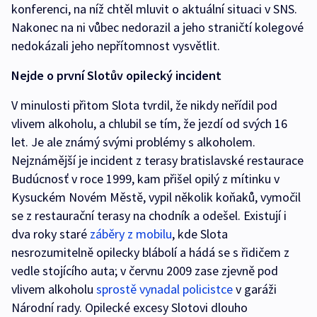
konferenci, na níž chtěl mluvit o aktuální situaci v SNS.
Nakonec na ni vůbec nedorazil a jeho straničtí kolegové
nedokázali jeho nepřítomnost vysvětlit.
Nejde o první Slotův opilecký incident
V minulosti přitom Slota tvrdil, že nikdy neřídil pod
vlivem alkoholu, a chlubil se tím, že jezdí od svých 16
let. Je ale známý svými problémy s alkoholem.
Nejznámější je incident z terasy bratislavské restaurace
Budúcnosť v roce 1999, kam přišel opilý z mítinku v
Kysuckém Novém Městě, vypil několik koňaků, vymočil
se z restaurační terasy na chodník a odešel. Existují i
dva roky staré
záběry z mobilu
, kde Slota
nesrozumitelně opilecky blábolí a hádá se s řidičem z
vedle stojícího auta; v červnu 2009 zase zjevně pod
vlivem alkoholu
sprostě vynadal policistce
v garáži
Národní rady. Opilecké excesy Slotovi dlouho