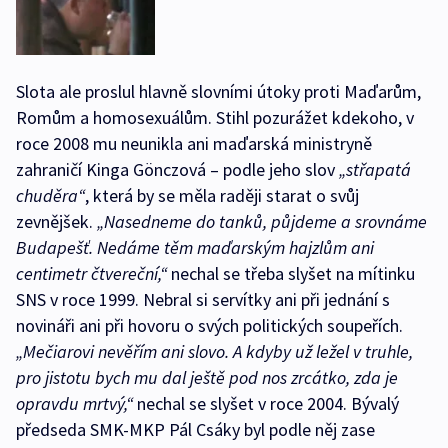
Slota ale proslul hlavně slovními útoky proti Maďarům,
Romům a homosexuálům. Stihl pozurážet kdekoho, v
roce 2008 mu neunikla ani maďarská ministryně
zahraničí Kinga Gönczová – podle jeho slov
„střapatá
chuděra“
, která by se měla raději starat o svůj
zevnějšek.
„Nasedneme do tanků, půjdeme a srovnáme
Budapešť. Nedáme těm maďarským hajzlům ani
centimetr čtvereční,“
nechal se třeba slyšet na mítinku
SNS v roce 1999. Nebral si servítky ani při jednání s
novináři ani při hovoru o svých politických soupeřích.
„Mečiarovi nevěřím ani slovo. A kdyby už ležel v truhle,
pro jistotu bych mu dal ještě pod nos zrcátko, zda je
opravdu mrtvý,“
nechal se slyšet v roce 2004. Bývalý
předseda SMK-MKP Pál Csáky byl podle něj zase