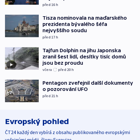
před 16
h
Tisza nominovala na maďarského
prezidenta bývalého šéfa
nejvyššího soudu
před 17
h
Tajfun Dolphin na jihu Japonska
zranil šest lidí, desítky tisíc domů
jsou bez proudu
včera
před 20
h
Pentagon zveřejnil další dokumenty
o pozorování UFO
před 21
h
Evropský pohled
ČT24 každý den vybírá z obsahu publikovaného evropskými
veřejnými médii, členy Eurovize.