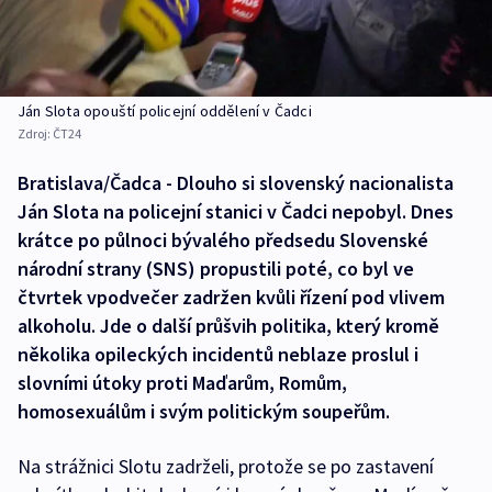
Ján Slota opouští policejní oddělení v Čadci
Zdroj:
ČT24
Bratislava/Čadca - Dlouho si slovenský nacionalista
Ján Slota na policejní stanici v Čadci nepobyl. Dnes
krátce po půlnoci bývalého předsedu Slovenské
národní strany (SNS) propustili poté, co byl ve
čtvrtek vpodvečer zadržen kvůli řízení pod vlivem
alkoholu. Jde o další průšvih politika, který kromě
několika opileckých incidentů neblaze proslul i
slovními útoky proti Maďarům, Romům,
homosexuálům i svým politickým soupeřům.
Na strážnici Slotu zadrželi, protože se po zastavení