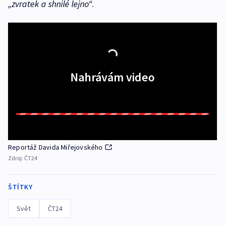
„zvratek a shnilé lejno“
.
Nahrávám video
Reportáž Davida Miřejovského
Zdroj:
ČT24
ŠTÍTKY
Svět
ČT24