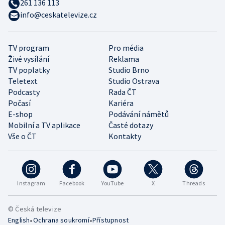
261 136 113
info@ceskatelevize.cz
TV program
Pro média
Živé vysílání
Reklama
TV poplatky
Studio Brno
Teletext
Studio Ostrava
Podcasty
Rada ČT
Počasí
Kariéra
E-shop
Podávání námětů
Mobilní a TV aplikace
Časté dotazy
Vše o ČT
Kontakty
Instagram
Facebook
YouTube
X
Threads
© Česká televize
•
•
English
Ochrana soukromí
Přístupnost