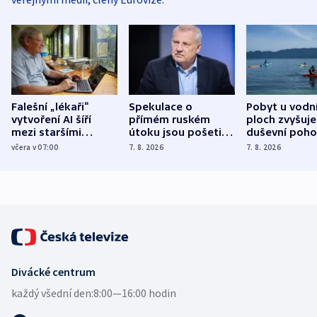
Falešní „lékaři“
Spekulace o
Pobyt u vodn
vytvoření AI šíří
přímém ruském
ploch zvyšuje
mezi staršími
útoku jsou pošetilé,
duševní poho
Poláky nebezpečné
míní estonský
ukázala
včera v 07:00
7. 8. 2026
7. 8. 2026
zdravotní rady
bezpečnostní
mezinárodní 
expert
Divácké centrum
každý všední den:
8:00—16:00 hodin