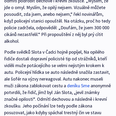
odmítl podrobit dechové i krevní zkoušce. „Myslím, že
jde o omyl. Myslím, že opilý nejsem. Vizuálně můžete
posoudit, zda jsem, anebo nejsem,“ řekl novinářům,
když policejní stanici opouštěl. Na otázku, proč ho tedy
policie zadržela, odpověděl: „Doufám, že jsem 300 000
cikánů nezastřelil.“ Při propouštění z něj byl prý cítit
alkohol.
Podle svědků Slota v Čadci hojně popíjel, Na opilého
řidiče dostali dopravní policisté tip od strážníků, kteří
viděli muže potácejícího se velmi nejistým krokem k
autu. Policejní hlídka se auto následně snažila zastavit,
ale šofér na výzvy nereagoval. Autu nakonec museli
muži zákona zablokovat cestu a
deníku Sme
anonymně
potvrdili, že řidič, jímž byl Ján Slota, „jevil známky
značné opilosti“. Odmítl dechovou a následně i krevní
zkoušku. Jeho počínání lze tedy podle zákona
posuzovat, jako kdyby spáchal trestný čin ve stavu