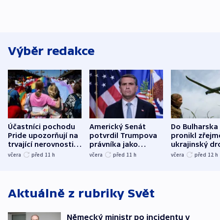
Výběr redakce
Účastníci pochodu
Americký Senát
Do Bulharska
Pride upozorňují na
potvrdil Trumpova
pronikl zřejm
trvající nerovnosti i
právníka jako
ukrajinský dr
společenskou
ministra
explodoval k
včera
před 11
h
včera
před 11
h
včera
před 12
h
atmosféru
spravedlnosti
od plynovod
Aktuálně z rubriky
Svět
Německý ministr po incidentu v