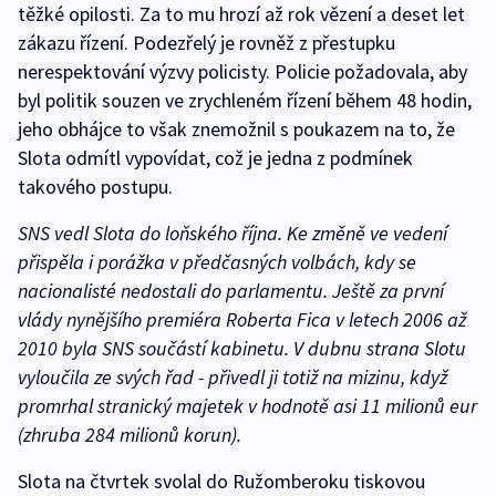
těžké opilosti. Za to mu hrozí až rok vězení a deset let
zákazu řízení. Podezřelý je rovněž z přestupku
nerespektování výzvy policisty. Policie požadovala, aby
byl politik souzen ve zrychleném řízení během 48 hodin,
jeho obhájce to však znemožnil s poukazem na to, že
Slota odmítl vypovídat, což je jedna z podmínek
takového postupu.
SNS vedl Slota do loňského října. Ke změně ve vedení
přispěla i porážka v předčasných volbách, kdy se
nacionalisté nedostali do parlamentu. Ještě za první
vlády nynějšího premiéra Roberta Fica v letech 2006 až
2010 byla SNS součástí kabinetu. V dubnu strana Slotu
vyloučila ze svých řad - přivedl ji totiž na mizinu, když
promrhal stranický majetek v hodnotě asi 11 milionů eur
(zhruba 284 milionů korun).
Slota na čtvrtek svolal do Ružomberoku tiskovou