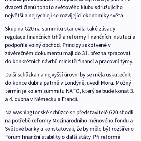
dvaceti členů tohoto světového klubu sdružujícího
největší a nejrychleji se rozvíjející ekonomiky světa.
Skupina G20 na summitu stanovila také zásady
regulace finančních trhů a reformy finančních institucí a
podpořila volný obchod. Principy zakotvené v
závěrečném dokumentu mají do 31. března zpracovat
do konkrétních návrhů ministři financí a pracovní týmy.
Další schůzka na nejvyšší úrovni by se měla uskutečnit
do konce dubna patrně v Londýně, uvedl Mora. Možný
termín je kolem summitu NATO, který se bude konat 3.
a 4. dubna v Německu a Francii.
Na washingtonské schůzce se představitelé G20 shodli
na potřebě reformy Mezinárodního měnového fondu a
Světové banky a konstatovali, že by mělo být rozšířeno
Fórum finanční stability o další státy. Při reformě