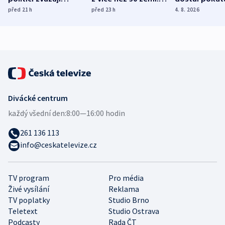
dohodu o
Bojovali na straně
nekalé prakti
před 21
h
před 23
h
4. 8. 2026
demografii
Ruska
Divácké centrum
každý všední den:
8:00—16:00 hodin
261 136 113
info@ceskatelevize.cz
TV program
Pro média
Živé vysílání
Reklama
TV poplatky
Studio Brno
Teletext
Studio Ostrava
Podcasty
Rada ČT