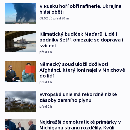
V Rusku hoří obří rafinerie. Ukrajina
hlásí oběti
08:52
před 50
m
Klimatický budíček Maďarů. Lidé i
podniky šetří, omezuje se doprava i
svícení
před 1
h
Německý soud uložil doživotí
Afghánci, který loni najel v Mnichově
do lidí
před 1
h
Evropská unie má rekordně nízké
zásoby zemního plynu
před 2
h
Nejdražší demokratické primárky v
Michiganu stranu rozdělily. Kvůli