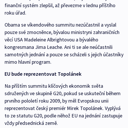
finanční systém zlepšil, až převezme v lednu příštího
roku úřad.
Obama se víkendového summitu nezúčastnil a vyslal
pouze své zmocněnce, bývalou ministryni zahraničních
věcí USA Madeleine Albrightovou a bývalého
kongresmana Jima Leache. Ani ti se ale neúčastnili
samotných jednání a pouze se scházeli s jejich účastníky
mimo hlavní program.
EU bude reprezentovat Topolánek
Na příštím summitu klíčových ekonomik světa
sdružených ve skupině G20, pokud se uskuteční během
prvního pololetí roku 2009, by měl Evropskou unii
reprezentovat český premiér Mirek Topolánek. Vyplývá
to ze statutu G20, podle něhož EU na jednání zastupuje
vždy předsednická země.