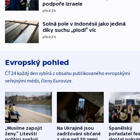
podpoře Izraele
před 2
h
Solná pole v Indonésii jako jediná
díky suchu „plodí“ víc
před 3
h
Evropský pohled
ČT24 každý den vybírá z obsahu publikovaného evropskými
veřejnými médii, členy Eurovize.
„Musíme zapojit
Na Ukrajině jsou
Španělský
ženy.“ Litevští
zadržováni občané
pořadatel fes
politici zvažují
z více než 50 zemí.
dostal pokut