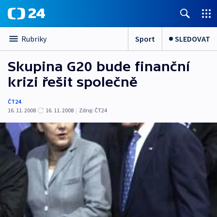
Sport
SLEDOVAT
Rubriky
Skupina G20 bude finanční
krizi řešit společně
ČT24
16. 11. 2008
16. 11. 2008
|
Zdroj:
ČT24