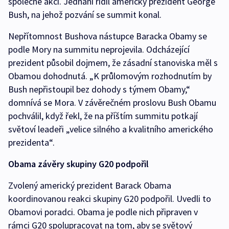
společné akci. Jednání řídil americký prezident George
Bush, na jehož pozvání se summit konal.
Nepřítomnost Bushova nástupce Baracka Obamy se
podle Mory na summitu neprojevila. Odcházející
prezident působil dojmem, že zásadní stanoviska měl s
Obamou dohodnutá. „K průlomovým rozhodnutím by
Bush nepřistoupil bez dohody s týmem Obamy,“
domnívá se Mora. V závěrečném proslovu Bush Obamu
pochválil, když řekl, že na příštím summitu potkají
světoví leadeři „velice silného a kvalitního amerického
prezidenta“.
Obama závěry skupiny G20 podpořil
Zvolený americký prezident Barack Obama
koordinovanou reakci skupiny G20 podpořil. Uvedli to
Obamovi poradci. Obama je podle nich připraven v
rámci G20 spolupracovat na tom, aby se světový