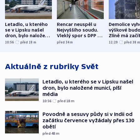
Letadlo, u kterého
Rencar neuspěl u
Demolice vyh
se v Lipsku našel
Nejvyššího soudu.
výškové budo
dron, bylo naložené
Vleklý spor s DPP o
Zlíně má začí
municí, píší média
reklamní plochu
odpoledne
10:56
před 18
m
před 34
m
12:29
před 38
končí
Aktuálně z rubriky
Svět
Letadlo, u kterého se v Lipsku našel
dron, bylo naložené municí, píší
média
10:56
před 18
m
Povodně a sesuvy půdy si v Indii od
začátku července vyžádaly přes 130
obětí
před 48
m