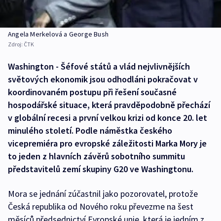
Angela Merkelová a George Bush
Zdroj:
ČTK
Washington - Šéfové států a vlád nejvlivnějších
světových ekonomik jsou odhodláni pokračovat v
koordinovaném postupu při řešení současné
hospodářské situace, která pravděpodobně přechází
v globální recesi a první velkou krizi od konce 20. let
minulého století. Podle náměstka českého
vicepremiéra pro evropské záležitosti Marka Mory je
to jeden z hlavních závěrů sobotního summitu
představitelů zemí skupiny G20 ve Washingtonu.
Mora se jednání zúčastnil jako pozorovatel, protože
Česká republika od Nového roku převezme na šest
měsíců předsednictví Evropské unie, která je jedním z