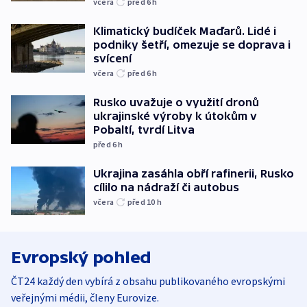
včera
před 6
h
Klimatický budíček Maďarů. Lidé i
podniky šetří, omezuje se doprava i
svícení
včera
před 6
h
Rusko uvažuje o využití dronů
ukrajinské výroby k útokům v
Pobaltí, tvrdí Litva
před 6
h
Ukrajina zasáhla obří rafinerii, Rusko
cílilo na nádraží či autobus
včera
před 10
h
Evropský pohled
ČT24 každý den vybírá z obsahu publikovaného evropskými
veřejnými médii, členy Eurovize.