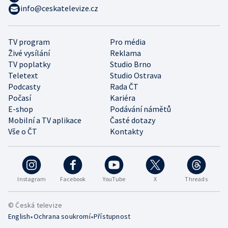
info@ceskatelevize.cz
TV program
Pro média
Živé vysílání
Reklama
TV poplatky
Studio Brno
Teletext
Studio Ostrava
Podcasty
Rada ČT
Počasí
Kariéra
E-shop
Podávání námětů
Mobilní a TV aplikace
Časté dotazy
Vše o ČT
Kontakty
Instagram
Facebook
YouTube
X
Threads
© Česká televize
•
•
English
Ochrana soukromí
Přístupnost