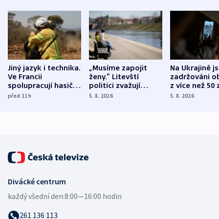
Jiný jazyk i technika.
„Musíme zapojit
Na Ukrajině j
Ve Francii
ženy.“ Litevští
zadržováni o
spolupracují hasiči z
politici zvažují
z více než 50 
různých zemí
dohodu o
Bojovali na s
před 11
h
5. 8. 2026
5. 8. 2026
demografii
Ruska
Divácké centrum
každý všední den:
8:00—16:00 hodin
261 136 113