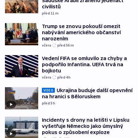
Saúdské Arábii zraněno jedenáct
civilistů
před 11
m
Trump se znovu pokouší omezit
nabývání amerického občanství
narozením
včera
před 56
m
Vedení FIFA se omluvilo za chyby a
podpořilo Infantina. UEFA trvá na
bojkotu
včera
před 4
h
Ukrajina buduje další opevnění
VIDEO
na hranici s Běloruskem
před 5
h
Incidenty s drony na letišti v Lipsku
vyšetřuje Německo jako úmyslný
pokus o způsobení exploze