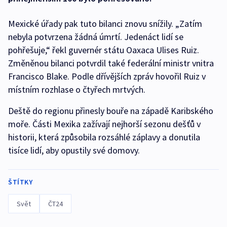
Mexické úřady pak tuto bilanci znovu snížily. „Zatím
nebyla potvrzena žádná úmrtí. Jedenáct lidí se
pohřešuje,“ řekl guvernér státu Oaxaca Ulises Ruiz.
Změněnou bilanci potvrdil také federální ministr vnitra
Francisco Blake. Podle dřívějších zpráv hovořil Ruiz v
místním rozhlase o čtyřech mrtvých.
Deště do regionu přinesly bouře na západě Karibského
moře. Části Mexika zažívají nejhorší sezonu dešťů v
historii, která způsobila rozsáhlé záplavy a donutila
tisíce lidí, aby opustily své domovy.
ŠTÍTKY
Svět
ČT24