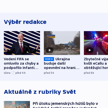
Výběr redakce
Vedení FIFA se
Ukrajina
Zbytečné výj
VIDEO
omluvilo za chyby a
buduje další
kvůli eCallu a
podpořilo Infantina.
opevnění na hranici
obtěžující ho
UEFA trvá na
s Běloruskem
zdržují záchr
včera
před 4
h
před 5
h
před 6
h
bojkotu
Aktuálně z rubriky
Svět
Při útoku jemenských hútiů bylo v