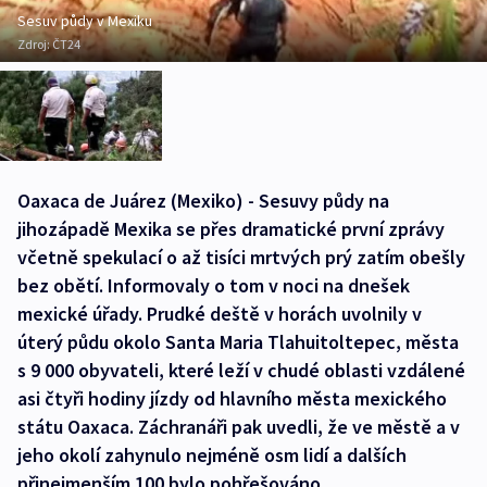
Sesuv půdy v Mexiku
Zdroj:
ČT24
Oaxaca de Juárez (Mexiko) - Sesuvy půdy na
jihozápadě Mexika se přes dramatické první zprávy
včetně spekulací o až tisíci mrtvých prý zatím obešly
bez obětí. Informovaly o tom v noci na dnešek
mexické úřady. Prudké deště v horách uvolnily v
úterý půdu okolo Santa Maria Tlahuitoltepec, města
s 9 000 obyvateli, které leží v chudé oblasti vzdálené
asi čtyři hodiny jízdy od hlavního města mexického
státu Oaxaca. Záchranáři pak uvedli, že ve městě a v
jeho okolí zahynulo nejméně osm lidí a dalších
přinejmenším 100 bylo pohřešováno.